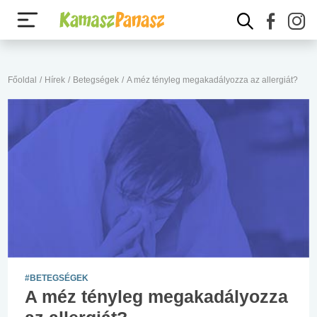
Főoldal
/
Hírek
/
Betegségek
/
A méz tényleg megakadályozza az allergiát?
#BETEGSÉGEK
A méz tényleg megakadályozza