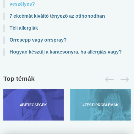
veszélyes?
7 ekcémát kiváltó tényező az otthonodban
Téli allergiák
Orrcsepp vagy orrspray?
Hogyan készülj a karácsonyra, ha allergiás vagy?
Top témák
#BETEGSÉGEK
#TESTI PROBLÉMÁK