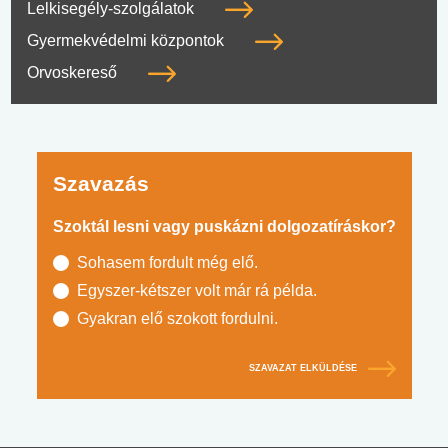
Lelkisegély-szolgálatok
Gyermekvédelmi központok
Orvoskereső
Szavazás
Szoktál lesni vagy puskázni dolgozatíráskor?
Sohasem fordult még elő.
Egyszer-kétszer volt már rá példa.
Gyakran elő szokott fordulni.
SZAVAZAT ELKÜLDÉSE