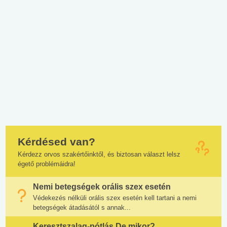
Kérdésed van?
Kérdezz orvos szakértőinktől, és biztosan választ lelsz
égető problémáidra!
Nemi betegségek orális szex esetén
Védekezés nélküli orális szex esetén kell tartani a nemi
betegségek átadásától s annak...
Keresztszalag-pótlás De mikor?