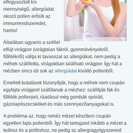
elfogyasztott kis
mennyiségű, allergiádat
okozó pollen erősíti az
immunrendszeredet,
hamis!
Általában ugyanis a széllel
elfújt virágpor (virágtalan fákról, gyomnövényekről,
fűfélékről) váltja ki tavasszal az allergiákat, nem pedig a
méhek szállította, virágokban található virágpor. Így hát a
mézben sincs túl sok az
allergiádat
kiváltó pollenből.
Emellett kutatások bizonyítják, hogy a méhek nem csupán
egyfajta virágport szállítanak a mézhez: szállítják fák és
fűfélék pollenjeit, ráadásul még gombák spóráit,
gázolajrészecskéket és más szennyezőanyagokat is.
A probléma az, hogy nehéz mézet készíteni csupán
egyetlen fajta pollenből. Így hát tartogasd inkább a mézet a
teához és a pirítóshoz, ne pedig az allergiagyógyszereid