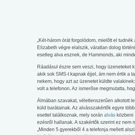
„Két-három órát forgolódom, mielőtt el tudné
Elizabeth végre elalszik, váratlan dolog törté
esetleg alva esznek, de Hammonds, aki minde
Ráadásul észre sem veszi, hogy üzeneteket k
akik sok SMS-t kapnak éjjel, ám nem értik a t
nekem, hogy azt az üzenetet küldte valakinek: Z
volt a telefonon. Az ismerőse megmutatta, hogy
Álmában szavakat, véletlenszerűen alkotott le
küld barátainak. Az alvásszakértők egyre több
esettel találkoznak, mely során
alvás
közbeni
ezésről hallanak. A szakértők szerint ez nem
„Minden 5 gyerekből 4 a telefonja mellett alszi