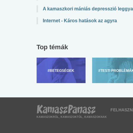
A kamaszkori mániás depresszió leggyak
Internet - Káros hatások az agyra
Top témák
ZÜLŐKNEK
#BETEGSÉGEK
#TESTI PROBLÉMÁ
FELHASZN
KAMASZOKRÓL, KAMASZOKTÓL, KAMASZOKNAK