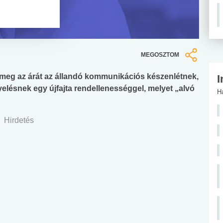
MEGOSZTOM
i meg az árát az állandó kommunikációs készenlétnek,
I
yelésnek egy újfajta rendellenességgel, melyet „alvó
H
Hirdetés