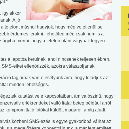
át.”
, így akkor
zanak. A jó
 a telefont máshol hagyjuk, hogy még véletlenül se
zebb érdemes lerakni, lehetőleg még csak nem is a
 ágyba menni, hogy a telefon utáni vágynak legyen
es állapotba kerülnek, ahol nincsenek teljesen ébren,
SMS-eiket ellenőrizzék, azokra válaszoljanak.
eráció tagjainak van-e esélyünk arra, hogy feladjuk az
ttal minden lehetséges.
égeztek kutatást vele kapcsolatban, ám valószínű, hogy
nzervatív értékrendeket valló fiatal beteg például arról
az kompromittáló fotókat küldött magáról, amíg aludt.
 alvás közbeni SMS-ezés is egyre gyakoribbá válhat az
k is a megelőzésre koncentrálnunk, a már fent említett