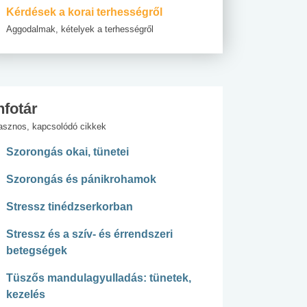
Kérdések a korai terhességről
Aggodalmak, kételyek a terhességről
nfotár
asznos, kapcsolódó cikkek
Szorongás okai, tünetei
Szorongás és pánikrohamok
Stressz tinédzserkorban
Stressz és a szív- és érrendszeri
betegségek
Tüszős mandulagyulladás: tünetek,
kezelés