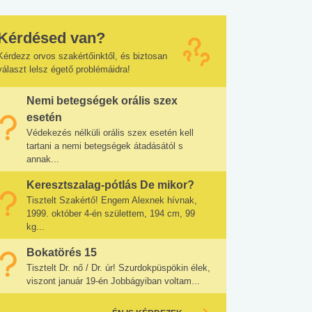
Kérdésed van?
Kérdezz orvos szakértőinktől, és biztosan
választ lelsz égető problémáidra!
Nemi betegségek orális szex
esetén
Védekezés nélküli orális szex esetén kell
tartani a nemi betegségek átadásától s
annak...
Keresztszalag-pótlás De mikor?
Tisztelt Szakértő! Engem Alexnek hívnak,
1999. október 4-én születtem, 194 cm, 99
kg...
Bokatörés 15
Tisztelt Dr. nő / Dr. úr! Szurdokpüspökin élek,
viszont január 19-én Jobbágyiban voltam...