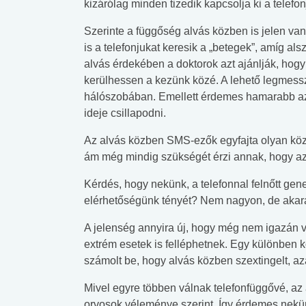
kizárólag minden tizedik kapcsolja ki a telefonj
Szerinte a függőség alvás közben is jelen van
is a telefonjukat keresik a „betegek”, amíg als
alvás érdekében a doktorok azt ajánlják, hogy
kerülhessen a kezünk közé. A lehető legmess
hálószobában. Emellett érdemes hamarabb az
ideje csillapodni.
Az alvás közben SMS-ezők egyfajta olyan közt
ám még mindig szükségét érzi annak, hogy az 
Kérdés, hogy nekünk, a telefonnal felnőtt gen
elérhetőségünk tényét? Nem nagyon, de akara
A jelenség annyira új, hogy még nem igazán v
extrém esetek is felléphetnek. Egy különben ko
számolt be, hogy alvás közben szextingelt, az
Mivel egyre többen válnak telefonfüggővé, az
orvosok véleménye szerint. Így érdemes nekün