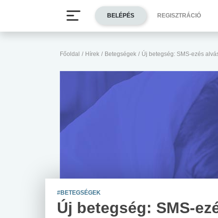
BELÉPÉS
REGISZTRÁCIÓ
Főoldal
/
Hírek
/
Betegségek
/
Új betegség: SMS-ezés alvá
#BETEGSÉGEK
Új betegség: SMS-ez