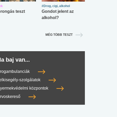
ek
#Drog, cigi, alkohol
#Zöldövezet
rongás teszt
Gondot jelent az
Mekkora az ö
alkohol?
lábnyomod?
MÉG TÖBB TESZT
a baj van...
rogambulanciák
elkisegély-szolgálatok
yermekvédelmi központok
rvoskereső