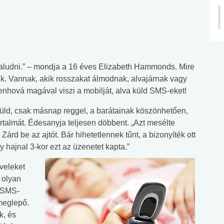
k aludni.” – mondja a 16 éves Elizabeth Hammonds. Mire
nik. Vannak, akik rosszakat álmodnak, alvajárnak vagy
nhová magával viszi a mobilját, alva küld SMS-eket!
üld, csak másnap reggel, a barátainak köszönhetően,
artalmát. Édesanyja teljesen döbbent. „Azt mesélte
árd be az ajtót. Bár hihetetlennek tűnt, a bizonyíték ott
 hajnal 3-kor ezt az üzenetet kapta.”
veleket
 olyan
 SMS-
 meglepő.
k, és