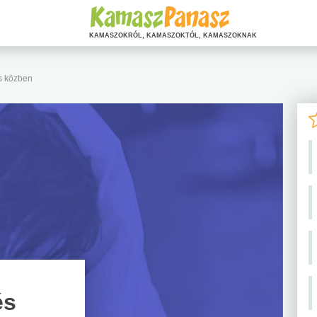
KAMASZOKRÓL, KAMASZOKTÓL, KAMASZOKNAK
s közben
és