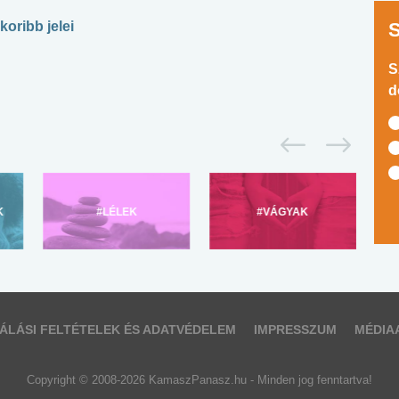
oribb jelei
S
d
K
#LÉLEK
#VÁGYAK
ÁLÁSI FELTÉTELEK ÉS ADATVÉDELEM
IMPRESSZUM
MÉDIA
Copyright © 2008-2026 KamaszPanasz.hu - Minden jog fenntartva!