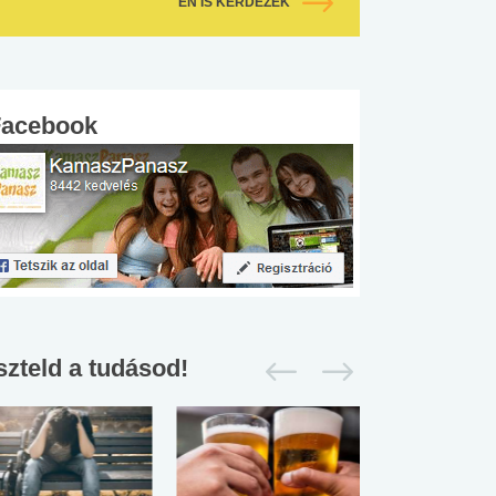
ÉN IS KÉRDEZEK
Facebook
szteld a tudásod!