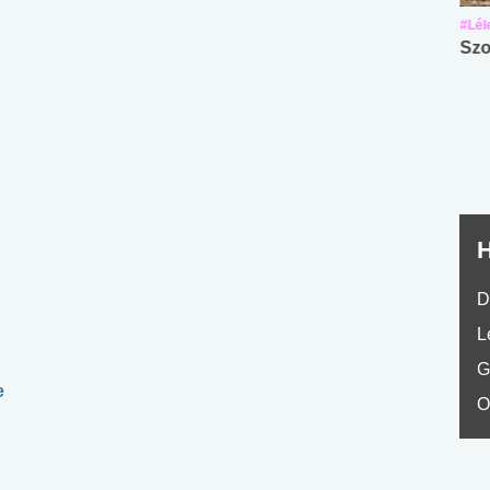
#Suli, munka
#Suli, munka
#Lél
Angol középfokú
Internet-függőség
Szo
nyelvvizsga teszt -
teszt
No.42
H
D
L
G
e
O