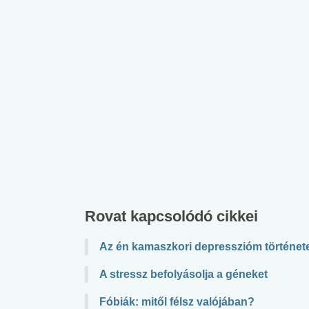
 alkohol
#Zöldövezet
#Betegségek
lent az
Mekkora az ökológiai
Elsősegély
lábnyomod?
tudásteszt
Rovat kapcsolódó cikkei
Az én kamaszkori depresszióm történet
A stressz befolyásolja a géneket
Fóbiák: mitől félsz valójában?