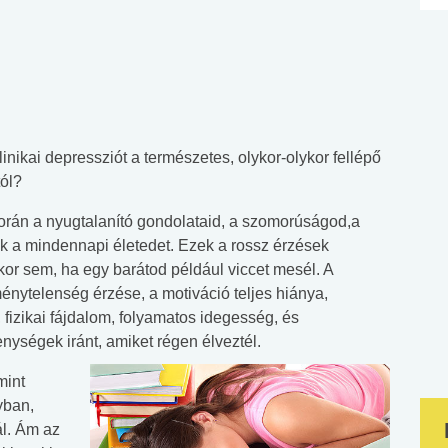
nikai depressziót a természetes, olykor-olykor fellépő
ól?
rán a nyugtalanító gondolataid, a szomorúságod,a
ák a mindennapi életedet. Ezek a rossz érzések
kor sem, ha egy barátod például viccet mesél. A
énytelenség érzése, a motiváció teljes hiánya,
fizikai fájdalom, folyamatos idegesség, és
ységek iránt, amiket régen élveztél.
mint
yban,
ál. Ám az