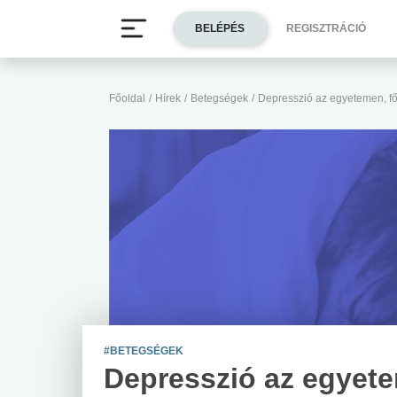
BELÉPÉS
REGISZTRÁCIÓ
Főoldal
/
Hírek
/
Betegségek
/
Depresszió az egyetemen, fő
#BETEGSÉGEK
Depresszió az egyet