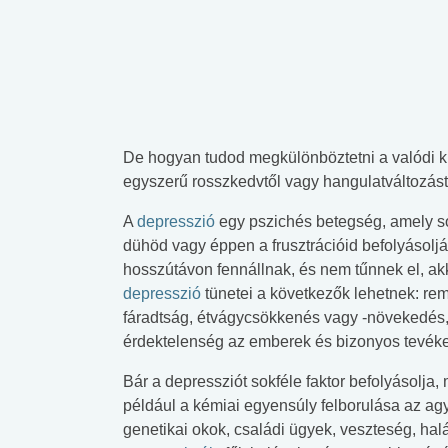
De hogyan tudod megkülönböztetni a valódi kli
egyszerű rosszkedvtől vagy hangulatváltozást
A
depresszió
egy pszichés betegség, amely so
dühöd vagy éppen a frusztrációid befolyásolj
hosszútávon fennállnak, és nem tűnnek el, ak
depresszió
tünetei a következők lehetnek: rem
fáradtság, étvágycsökkenés vagy -növekedés, 
érdektelenség az emberek és bizonyos tevéken
Bár a depressziót sokféle faktor befolyásolja, 
például a kémiai egyensúly felborulása az ag
genetikai okok, családi ügyek, veszteség, hal