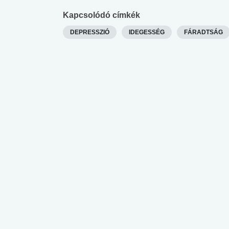
Kapcsolódó címkék
DEPRESSZIÓ
IDEGESSÉG
FÁRADTSÁG
 alkohol
#Zöldövezet
#Betegségek
lent az
Mekkora az ökológiai
Elsősegély
lábnyomod?
tudásteszt