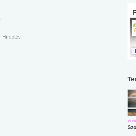
Hirdetés
Te
#Suli, munka
#Suli, munka
#Lél
Angol középfokú
Internet-függőség
Szo
nyelvvizsga teszt -
teszt