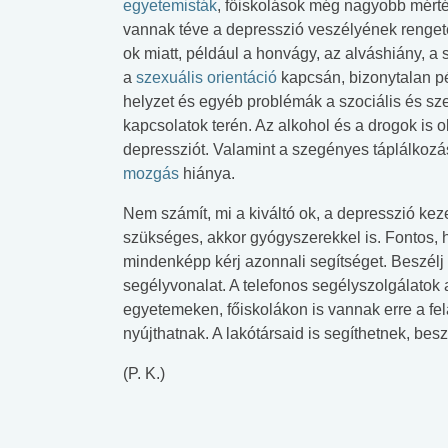
egyetemisták
, főiskolások még nagyobb mért
vannak téve a depresszió veszélyének renge
ok miatt, például a honvágy, az alváshiány, a
a
szexuális orientáció
kapcsán, bizonytalan p
helyzet és egyéb problémák a szociális és sz
kapcsolatok terén. Az alkohol és a drogok is 
depressziót. Valamint a szegényes táplálkozá
mozgás
hiánya.
Nem számít, mi a kiváltó ok, a depresszió kez
szükséges, akkor gyógyszerekkel is. Fontos, h
mindenképp kérj azonnali segítséget. Beszélj 
segélyvonalat. A telefonos segélyszolgálatok
egyetemeken, főiskolákon is vannak erre a fe
nyújthatnak. A lakótársaid is segíthetnek, besz
(P. K.)