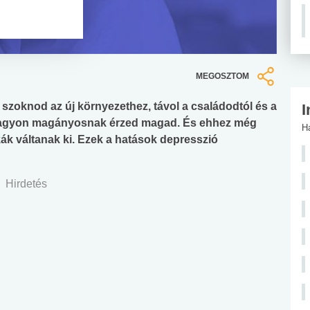
MEGOSZTOM
 szoknod az új környezethez, távol a családodtól és a
I
 nagyon magányosnak érzed magad. És ehhez még
H
akák váltanak ki. Ezek a hatások depresszió
Hirdetés