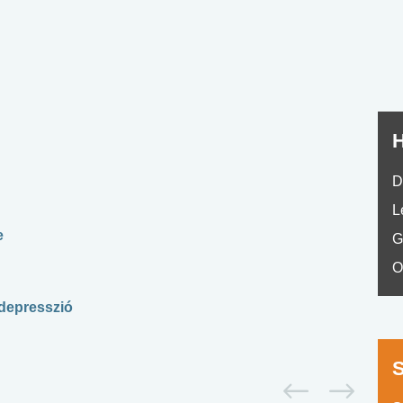
No.42
H
D
L
e
G
O
 depresszió