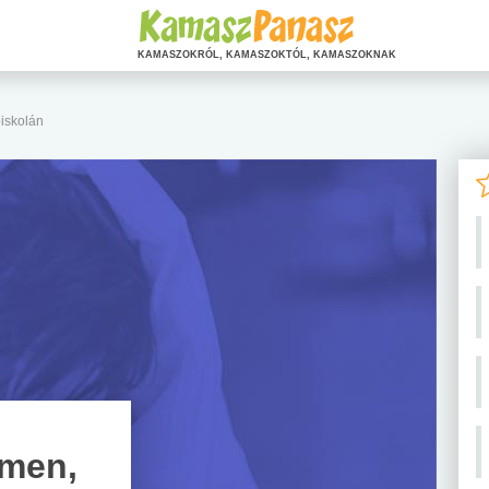
KAMASZOKRÓL, KAMASZOKTÓL, KAMASZOKNAK
iskolán
emen,