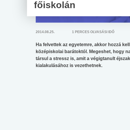
főiskolán
2014.08.25.
1 PERCES OLVASÁSI IDŐ
Ha felvettek az egyetemre, akkor hozzá kell
középiskolai barátoktól. Megeshet, hogy
társul a stressz is, amit a végigtanult éjsz
kialakulásához is vezethetnek.