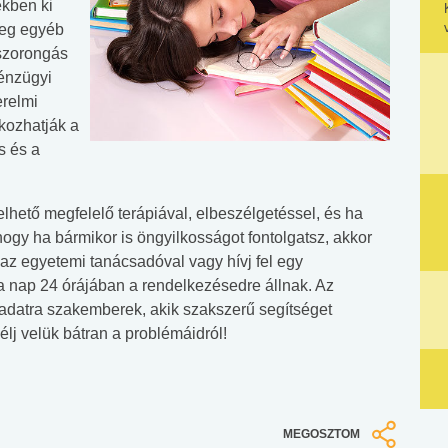
ékben ki
teg egyéb
 szorongás
énzügyi
erelmi
okozhatják a
s és a
elhető megfelelő terápiával, elbeszélgetéssel, és ha
ogy ha bármikor is öngyilkosságot fontolgatsz, akkor
az egyetemi tanácsadóval vagy hívj fel egy
 a nap 24 órájában a rendelkezésedre állnak. Az
ladatra szakemberek, akik szakszerű segítséget
élj velük bátran a problémáidról!
MEGOSZTOM