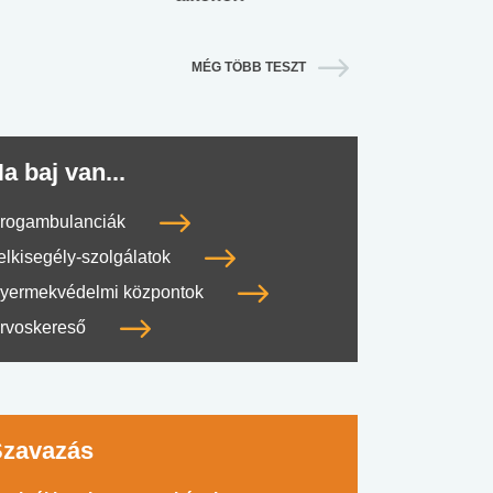
MÉG TÖBB TESZT
a baj van...
rogambulanciák
elkisegély-szolgálatok
yermekvédelmi központok
rvoskereső
Szavazás