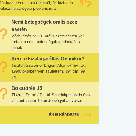
Kérdezz orvos szakértőinktől, és biztosan
választ lelsz égető problémáidra!
Nemi betegségek orális szex
esetén
Védekezés nélküli orális szex esetén kell
tartani a nemi betegségek átadásától s
annak...
Keresztszalag-pótlás De mikor?
Tisztelt Szakértő! Engem Alexnek hívnak,
1999. október 4-én születtem, 194 cm, 99
kg...
Bokatörés 15
Tisztelt Dr. nő / Dr. úr! Szurdokpüspökin élek,
viszont január 19-én Jobbágyiban voltam...
ÉN IS KÉRDEZEK