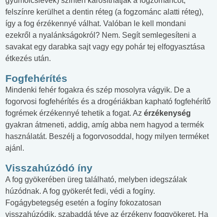
gyümölcslevek) szintén károsíthatják a fogzománcot,
felszínre kerülhet a dentin réteg (a fogzománc alatti réteg),
így a fog érzékennyé válhat. Valóban le kell mondani
ezekről a nyalánkságokról? Nem. Segít semlegesíteni a
savakat egy darabka sajt vagy egy pohár tej elfogyasztása
étkezés után.
Fogfehérítés
Mindenki fehér fogakra és szép mosolyra vágyik. De a
fogorvosi fogfehérítés és a drogériákban kapható fogfehérítő
fogrémek érzékennyé tehetik a fogat. Az
érzékenység
gyakran átmeneti, addig, amíg abba nem hagyod a termék
használatát. Beszélj a fogorvosoddal, hogy milyen terméket
ajánl.
Visszahúzódó íny
A fog gyökerében üreg található, melyben idegszálak
húzódnak. A fog gyökerét fedi, védi a fogíny.
Fogágybetegség esetén a fogíny fokozatosan
visszahúzódik, szabaddá téve az érzékeny foggyökeret. Ha