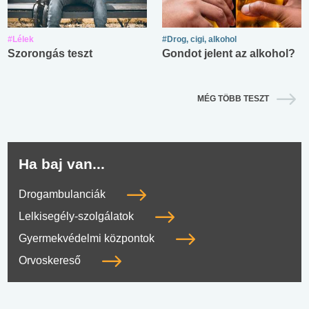
#Lélek
#Drog, cigi, alkohol
Szorongás teszt
Gondot jelent az alkohol?
MÉG TÖBB TESZT
Ha baj van...
Drogambulanciák
Lelkisegély-szolgálatok
Gyermekvédelmi központok
Orvoskereső