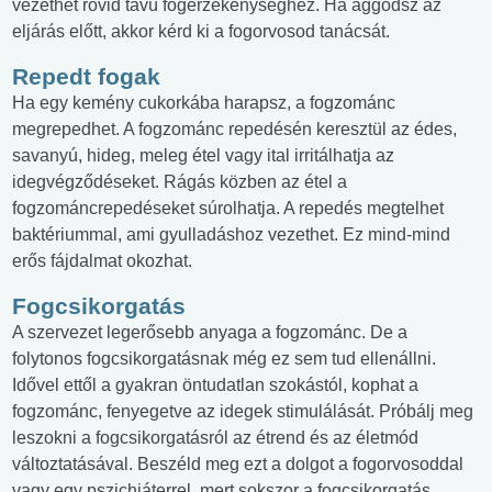
vezethet rövid távú fogérzékenységhez. Ha aggódsz az
eljárás előtt, akkor kérd ki a fogorvosod tanácsát.
Repedt fogak
Ha egy kemény cukorkába harapsz, a fogzománc
megrepedhet. A fogzománc repedésén keresztül az édes,
savanyú, hideg, meleg étel vagy ital irritálhatja az
idegvégződéseket. Rágás közben az étel a
fogzománcrepedéseket súrolhatja. A repedés megtelhet
baktériummal, ami gyulladáshoz vezethet. Ez mind-mind
erős fájdalmat okozhat.
Fogcsikorgatás
A szervezet legerősebb anyaga a fogzománc. De a
folytonos fogcsikorgatásnak még ez sem tud ellenállni.
Idővel ettől a gyakran öntudatlan szokástól, kophat a
fogzománc, fenyegetve az idegek stimulálását. Próbálj meg
leszokni a fogcsikorgatásról az étrend és az életmód
változtatásával. Beszéld meg ezt a dolgot a fogorvosoddal
vagy egy pszichiáterrel, mert sokszor a fogcsikorgatás