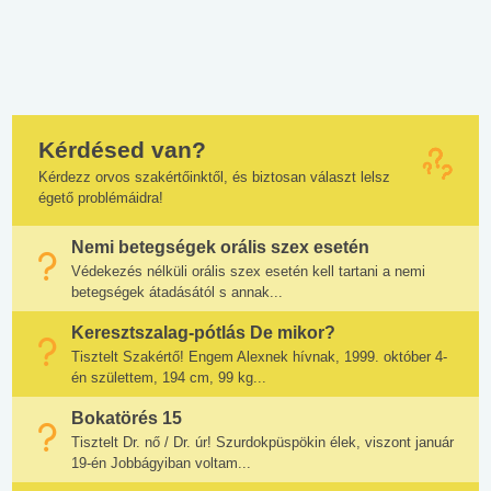
Kérdésed van?
Kérdezz orvos szakértőinktől, és biztosan választ lelsz
égető problémáidra!
Nemi betegségek orális szex esetén
Védekezés nélküli orális szex esetén kell tartani a nemi
betegségek átadásától s annak...
Keresztszalag-pótlás De mikor?
Tisztelt Szakértő! Engem Alexnek hívnak, 1999. október 4-
én születtem, 194 cm, 99 kg...
Bokatörés 15
Tisztelt Dr. nő / Dr. úr! Szurdokpüspökin élek, viszont január
19-én Jobbágyiban voltam...