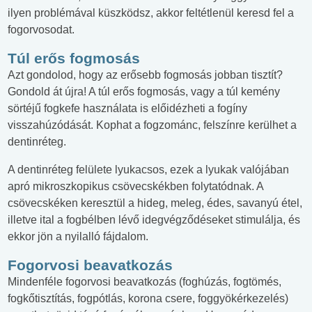
ilyen problémával küszködsz, akkor feltétlenül keresd fel a
fogorvosodat.
Túl erős fogmosás
Azt gondolod, hogy az erősebb fogmosás jobban tisztít?
Gondold át újra! A túl erős fogmosás, vagy a túl kemény
sörtéjű fogkefe használata is előidézheti a fogíny
visszahúzódását. Kophat a fogzománc, felszínre kerülhet a
dentinréteg.
A dentinréteg felülete lyukacsos, ezek a lyukak valójában
apró mikroszkopikus csövecskékben folytatódnak. A
csövecskéken keresztül a hideg, meleg, édes, savanyú étel,
illetve ital a fogbélben lévő idegvégződéseket stimulálja, és
ekkor jön a nyilalló fájdalom.
Fogorvosi beavatkozás
Mindenféle fogorvosi beavatkozás (foghúzás, fogtömés,
fogkőtisztítás, fogpótlás, korona csere, foggyökérkezelés)