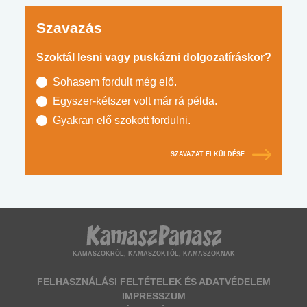
Szavazás
Szoktál lesni vagy puskázni dolgozatíráskor?
Sohasem fordult még elő.
Egyszer-kétszer volt már rá példa.
Gyakran elő szokott fordulni.
SZAVAZAT ELKÜLDÉSE
KAMASZOKRÓL, KAMASZOKTÓL, KAMASZOKNAK
FELHASZNÁLÁSI FELTÉTELEK ÉS ADATVÉDELEM
IMPRESSZUM