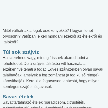
Mitől válhatnak a fogak érzékenyekké? Hogyan lehet
orvosolni? Valóban le kell mondani ezekről az ételekről és
italokról?
Túl sok szájvíz
Ha szerelmes vagy, mindig frissnek akarod tudni a
leheletedet. De a szájvíz túlzásba vitt használata
érzékennyé teheti a fogat. Egyes szájvizekben olyan savak
találhatóak, amelyek a fog zománcát (a fog külső rétege)
károsíthatják. Kérd ki a fogorvosod tanácsát, hogy milyen
semleges szájöblítőt javasol.
Savas ételek
Savat tartalmazó ételek (paradicsom, citrusfélék,