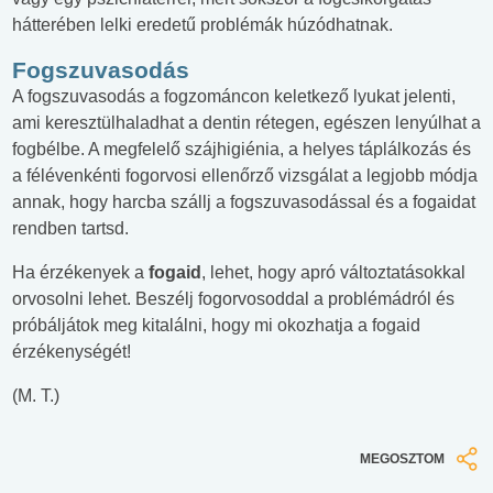
hátterében lelki eredetű problémák húzódhatnak.
Fogszuvasodás
A fogszuvasodás a fogzománcon keletkező lyukat jelenti,
ami keresztülhaladhat a dentin rétegen, egészen lenyúlhat a
fogbélbe. A megfelelő szájhigiénia, a helyes táplálkozás és
a félévenkénti fogorvosi ellenőrző vizsgálat a legjobb módja
annak, hogy harcba szállj a fogszuvasodással és a fogaidat
rendben tartsd.
Ha érzékenyek a
fogaid
, lehet, hogy apró változtatásokkal
orvosolni lehet. Beszélj fogorvosoddal a problémádról és
próbáljátok meg kitalálni, hogy mi okozhatja a fogaid
érzékenységét!
(M. T.)
MEGOSZTOM