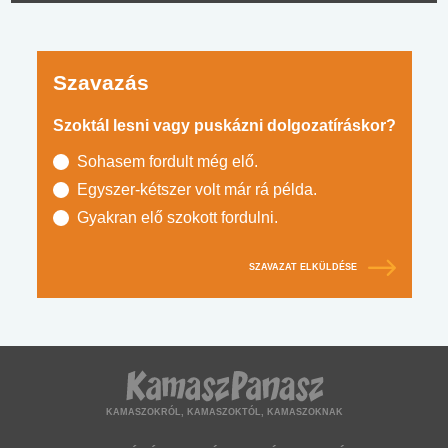
Szavazás
Szoktál lesni vagy puskázni dolgozatíráskor?
Sohasem fordult még elő.
Egyszer-kétszer volt már rá példa.
Gyakran elő szokott fordulni.
SZAVAZAT ELKÜLDÉSE
KAMASZOKRÓL, KAMASZOKTÓL, KAMASZOKNAK