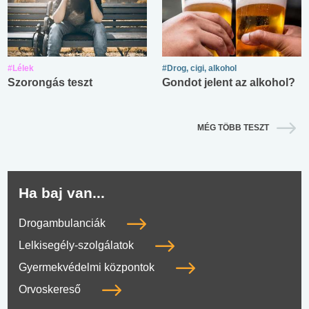
#Lélek
#Drog, cigi, alkohol
Szorongás teszt
Gondot jelent az alkohol?
MÉG TÖBB TESZT
Ha baj van...
Drogambulanciák
Lelkisegély-szolgálatok
Gyermekvédelmi központok
Orvoskereső