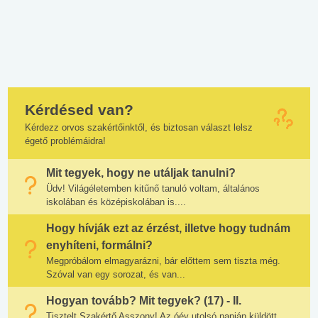
Kérdésed van?
Kérdezz orvos szakértőinktől, és biztosan választ lelsz
égető problémáidra!
Mit tegyek, hogy ne utáljak tanulni?
Üdv! Világéletemben kitűnő tanuló voltam, általános
iskolában és középiskolában is....
Hogy hívják ezt az érzést, illetve hogy tudnám
enyhíteni, formálni?
Megpróbálom elmagyarázni, bár előttem sem tiszta még.
Szóval van egy sorozat, és van...
Hogyan tovább? Mit tegyek? (17) - II.
Tisztelt Szakértő Asszony! Az óév utolsó napján küldött