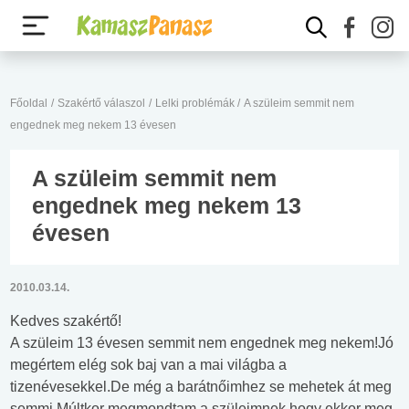
Főoldal
/
Szakértő válaszol
/
Lelki problémák
/
A szüleim semmit nem
engednek meg nekem 13 évesen
A szüleim semmit nem
engednek meg nekem 13
évesen
2010.03.14.
Kedves szakértő!
A szüleim 13 évesen semmit nem engednek meg nekem!Jó
megértem elég sok baj van a mai világba a
tizenévesekkel.De még a barátnőimhez se mehetek át meg
semmi.Múltkor megmondtam a szüleimnek hogy ekkor meg