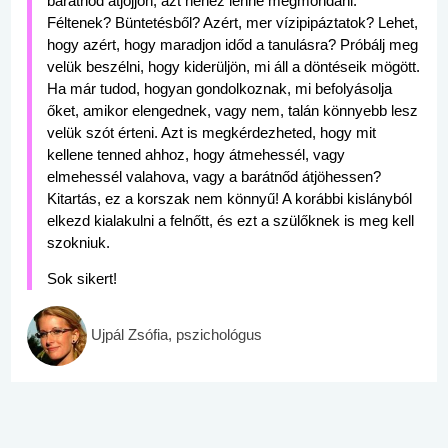
barátnőd átjöjjön, azt nehéz lenne megmondani.
Féltenek? Büntetésből? Azért, mer vízipipáztatok? Lehet,
hogy azért, hogy maradjon időd a tanulásra? Próbálj meg
velük beszélni, hogy kiderüljön, mi áll a döntéseik mögött.
Ha már tudod, hogyan gondolkoznak, mi befolyásolja
őket, amikor elengednek, vagy nem, talán könnyebb lesz
velük szót érteni. Azt is megkérdezheted, hogy mit
kellene tenned ahhoz, hogy átmehessél, vagy
elmehessél valahova, vagy a barátnőd átjöhessen?
Kitartás, ez a korszak nem könnyű! A korábbi kislányból
elkezd kialakulni a felnőtt, és ezt a szülőknek is meg kell
szokniuk.
Sok sikert!
Ujpál Zsófia, pszichológus