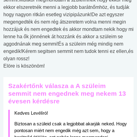
ekkor elszeretnék menni a legjobb barátnőmhöz, és tudják
hogy nagyon ritkán esetleg vizipipázunk!De azt egyszer
megengedték és nem rég átszeretem volna menni megin
hozzájuk és nem engedtek és akkor mondtam nekik hogy mi
lenne ha ők jönnének át hozzánk és akkor a szüleim se
aggodnának meg semmi!És a szüleim még mindig nem
engedik!Kérem segitsen semmit nem tudok tenni ez ellen,és
olyan rossz!
Elöre is köszönöm!
Szakértőnk válasza a A szüleim
semmit nem engednek meg nekem 13
évesen kérdésre
Kedves Levélíró!
Biztosan a szüleid csak a legjobbat akarják neked. Hogy
pontosan miért nem engedik még azt sem, hogy a