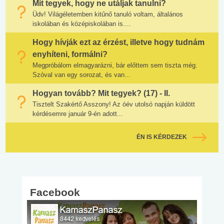
Mit tegyek, hogy ne utáljak tanulni?
Üdv! Világéletemben kitűnő tanuló voltam, általános
iskolában és középiskolában is....
Hogy hívják ezt az érzést, illetve hogy tudnám
enyhíteni, formálni?
Megpróbálom elmagyarázni, bár előttem sem tiszta még.
Szóval van egy sorozat, és van...
Hogyan tovább? Mit tegyek? (17) - II.
Tisztelt Szakértő Asszony! Az óév utolsó napján küldött
kérdésemre január 9-én adott...
ÉN IS KÉRDEZEK
Facebook