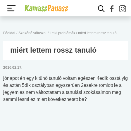
Főoldal
/
Szakértő válaszol
/
Lelki problémák
/
miért lettem rossz tanuló
miért lettem rossz tanuló
2010.02.17.
jónapot én egy kitünő tanuló voltam egészen 4edik osztályig
és aztán 5dik osztályban egyszerűen 2esekre romlott le a
jegyem és nem változtattam a tanulási szokásaimon meg
semmi iesmi ez miért következhetett be?