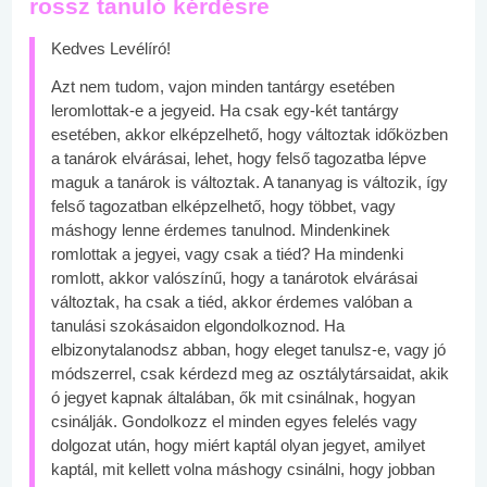
rossz tanuló kérdésre
Kedves Levélíró!
Azt nem tudom, vajon minden tantárgy esetében
leromlottak-e a jegyeid. Ha csak egy-két tantárgy
esetében, akkor elképzelhető, hogy változtak időközben
a tanárok elvárásai, lehet, hogy felső tagozatba lépve
maguk a tanárok is változtak. A tananyag is változik, így
felső tagozatban elképzelhető, hogy többet, vagy
máshogy lenne érdemes tanulnod. Mindenkinek
romlottak a jegyei, vagy csak a tiéd? Ha mindenki
romlott, akkor valószínű, hogy a tanárotok elvárásai
változtak, ha csak a tiéd, akkor érdemes valóban a
tanulási szokásaidon elgondolkoznod. Ha
elbizonytalanodsz abban, hogy eleget tanulsz-e, vagy jó
módszerrel, csak kérdezd meg az osztálytársaidat, akik
ó jegyet kapnak általában, ők mit csinálnak, hogyan
csinálják. Gondolkozz el minden egyes felelés vagy
dolgozat után, hogy miért kaptál olyan jegyet, amilyet
kaptál, mit kellett volna máshogy csinálni, hogy jobban