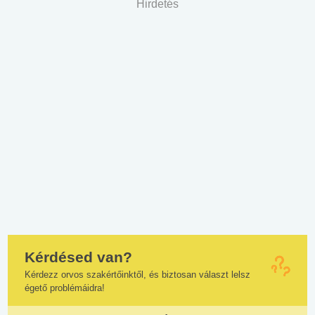
Hirdetés
Kérdésed van?
Kérdezz orvos szakértőinktől, és biztosan választ lelsz
égető problémáidra!