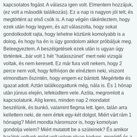
kapcsolatos fogást. A válasza igen volt. Elmentem hozzájuk,
(ez volt a második találkozás). Ez a nap is nagyon jól telt, és
megtörtént az első csók is. A nap végén rákérdeztem, hogy
ezek után hogy legyen, és azt válaszolta, hogy sokat
gondolkodott rajta, hogy lehetne köztünk komolyabb is a
dolog, és hogy ha én is úgy gondolom akkor próbáljuk meg.
Beleegyeztem. A beszélgetések ezek után is ugyan úgy
történtek...bár volt 1 hét "hatásszünet" mert neki vizsgái
voltak, és nem keresett. Ez már fura volt nekem, hogy 2
perce nem volt, hogy felhívjon de elnéztem neki, viszont
elmondtam őszintén, hogy engem ez bántott. Megértette és
igazat adott. Aztán találkozgattunk még, nála is. És 1 hónap
után június elején, lefeküdtem vele. Azóta, megromlott a
kapcsolatunk. Alig keres, minden nap 2 mondatot
beszélünk, és bunkó, valamint flegma lett. Igen, talán arra
kellettem neki, de nem értek egy-két dolgot. Miért várt rám 1
hónapig? Miért mondta háromszor is, hogy komolyan
gondolja velem? Miért mutatott be a szüleinek? És amikor
barátok voltunk miért volt velem olyan kedves, megértő és a