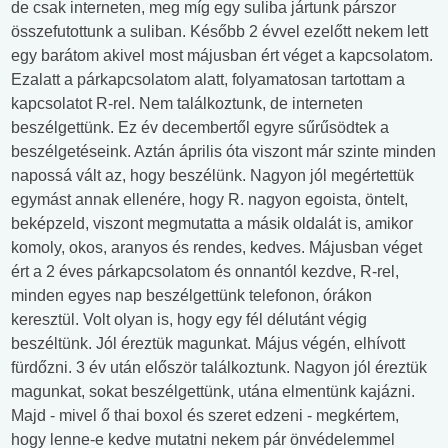
de csak interneten, meg míg egy suliba jártunk párszor
összefutottunk a suliban. Később 2 évvel ezelőtt nekem lett
egy barátom akivel most májusban ért véget a kapcsolatom.
Ezalatt a párkapcsolatom alatt, folyamatosan tartottam a
kapcsolatot R-rel. Nem találkoztunk, de interneten
beszélgettünk. Ez év decembertől egyre sűrűsödtek a
beszélgetéseink. Aztán április óta viszont már szinte minden
napossá vált az, hogy beszélünk. Nagyon jól megértettük
egymást annak ellenére, hogy R. nagyon egoista, öntelt,
beképzeld, viszont megmutatta a másik oldalát is, amikor
komoly, okos, aranyos és rendes, kedves. Májusban véget
ért a 2 éves párkapcsolatom és onnantól kezdve, R-rel,
minden egyes nap beszélgettünk telefonon, órákon
keresztül. Volt olyan is, hogy egy fél délutánt végig
beszéltünk. Jól éreztük magunkat. Május végén, elhívott
fürdőzni. 3 év után először találkoztunk. Nagyon jól éreztük
magunkat, sokat beszélgettünk, utána elmentünk kajázni.
Majd - mivel ő thai boxol és szeret edzeni - megkértem,
hogy lenne-e kedve mutatni nekem pár önvédelemmel