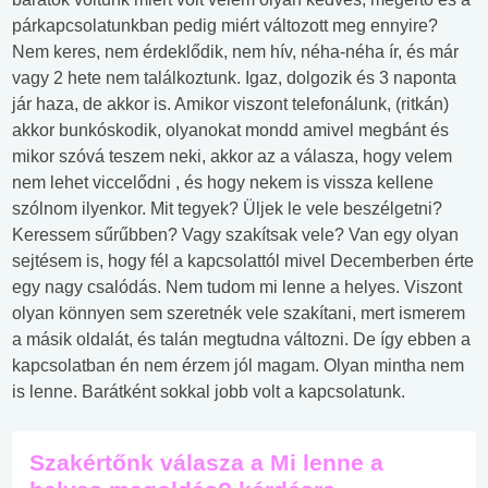
párkapcsolatunkban pedig miért változott meg ennyire?
Nem keres, nem érdeklődik, nem hív, néha-néha ír, és már
vagy 2 hete nem találkoztunk. Igaz, dolgozik és 3 naponta
jár haza, de akkor is. Amikor viszont telefonálunk, (ritkán)
akkor bunkóskodik, olyanokat mondd amivel megbánt és
mikor szóvá teszem neki, akkor az a válasza, hogy velem
nem lehet viccelődni , és hogy nekem is vissza kellene
szólnom ilyenkor. Mit tegyek? Üljek le vele beszélgetni?
Keressem sűrűbben? Vagy szakítsak vele? Van egy olyan
sejtésem is, hogy fél a kapcsolattól mivel Decemberben érte
egy nagy csalódás. Nem tudom mi lenne a helyes. Viszont
olyan könnyen sem szeretnék vele szakítani, mert ismerem
a másik oldalát, és talán megtudna változni. De így ebben a
kapcsolatban én nem érzem jól magam. Olyan mintha nem
is lenne. Barátként sokkal jobb volt a kapcsolatunk.
Szakértőnk válasza a Mi lenne a