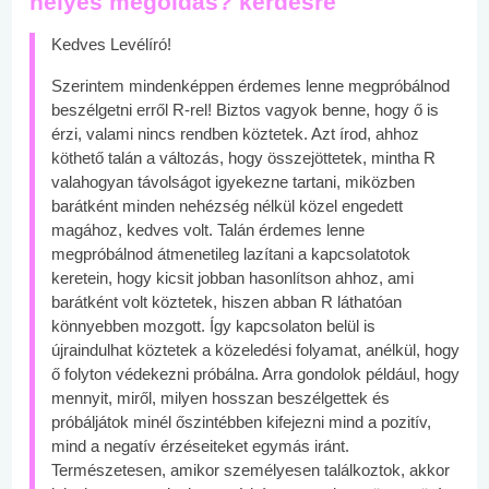
helyes megoldás? kérdésre
Kedves Levélíró!
Szerintem mindenképpen érdemes lenne megpróbálnod
beszélgetni erről R-rel! Biztos vagyok benne, hogy ő is
érzi, valami nincs rendben köztetek. Azt írod, ahhoz
köthető talán a változás, hogy összejöttetek, mintha R
valahogyan távolságot igyekezne tartani, miközben
barátként minden nehézség nélkül közel engedett
magához, kedves volt. Talán érdemes lenne
megpróbálnod átmenetileg lazítani a kapcsolatotok
keretein, hogy kicsit jobban hasonlítson ahhoz, ami
barátként volt köztetek, hiszen abban R láthatóan
könnyebben mozgott. Így kapcsolaton belül is
újraindulhat köztetek a közeledési folyamat, anélkül, hogy
ő folyton védekezni próbálna. Arra gondolok például, hogy
mennyit, miről, milyen hosszan beszélgettek és
próbáljátok minél őszintébben kifejezni mind a pozitív,
mind a negatív érzéseiteket egymás iránt.
Természetesen, amikor személyesen találkoztok, akkor