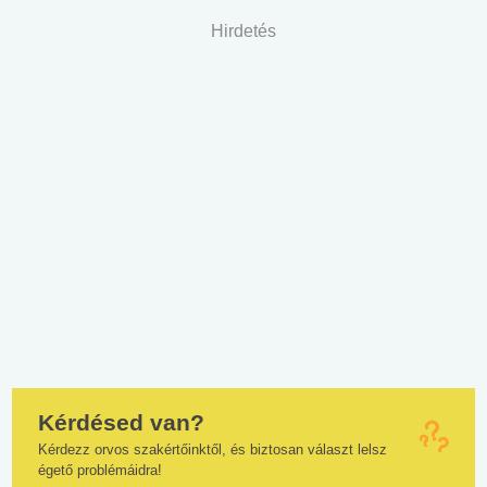
Hirdetés
Kérdésed van?
Kérdezz orvos szakértőinktől, és biztosan választ lelsz
égető problémáidra!