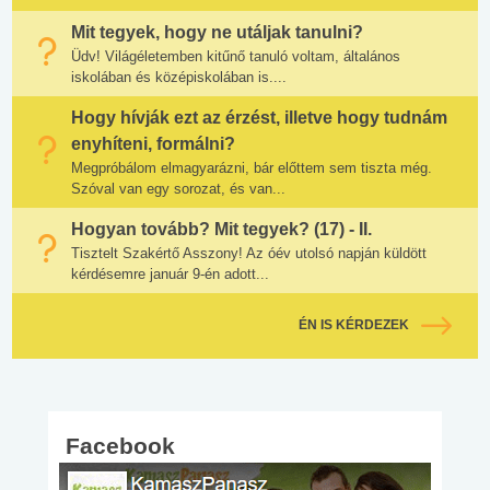
Mit tegyek, hogy ne utáljak tanulni?
Üdv! Világéletemben kitűnő tanuló voltam, általános
iskolában és középiskolában is....
Hogy hívják ezt az érzést, illetve hogy tudnám
enyhíteni, formálni?
Megpróbálom elmagyarázni, bár előttem sem tiszta még.
Szóval van egy sorozat, és van...
Hogyan tovább? Mit tegyek? (17) - II.
Tisztelt Szakértő Asszony! Az óév utolsó napján küldött
kérdésemre január 9-én adott...
ÉN IS KÉRDEZEK
Facebook