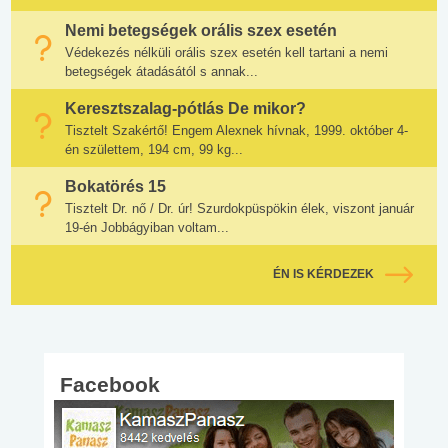
Nemi betegségek orális szex esetén
Védekezés nélküli orális szex esetén kell tartani a nemi
betegségek átadásától s annak...
Keresztszalag-pótlás De mikor?
Tisztelt Szakértő! Engem Alexnek hívnak, 1999. október 4-
én születtem, 194 cm, 99 kg...
Bokatörés 15
Tisztelt Dr. nő / Dr. úr! Szurdokpüspökin élek, viszont január
19-én Jobbágyiban voltam...
ÉN IS KÉRDEZEK
Facebook