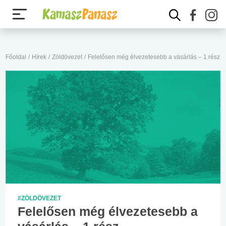
Főoldal
/
Hírek
/
Zöldövezet
/
Felelősen még élvezetesebb a vásárlás – 1.rész
#ZÖLDÖVEZET
Felelősen még élvezetesebb a