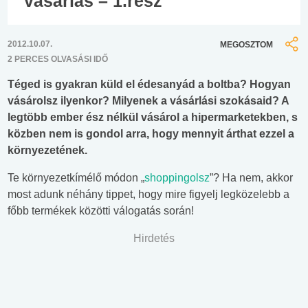
vásárlás – 1.rész
2012.10.07.
MEGOSZTOM
2 PERCES OLVASÁSI IDŐ
Téged is gyakran küld el édesanyád a boltba? Hogyan
vásárolsz ilyenkor? Milyenek a vásárlási szokásaid? A
legtöbb ember ész nélkül vásárol a hipermarketekben, s
közben nem is gondol arra, hogy mennyit árthat ezzel a
környezetének.
Te környezetkímélő módon „
shoppingolsz
”? Ha nem, akkor
most adunk néhány tippet, hogy mire figyelj legközelebb a
főbb termékek közötti válogatás során!
Hirdetés