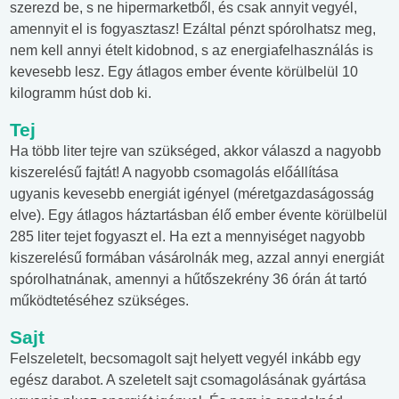
szerezd be, s ne hipermarketből, és csak annyit vegyél,
amennyit el is fogyasztasz! Ezáltal pénzt spórolhatsz meg,
nem kell annyi ételt kidobnod, s az energiafelhasználás is
kevesebb lesz. Egy átlagos ember évente körülbelül 10
kilogramm húst dob ki.
Tej
Ha több liter tejre van szükséged, akkor válaszd a nagyobb
kiszerelésű fajtát! A nagyobb csomagolás előállítása
ugyanis kevesebb energiát igényel (méretgazdaságosság
elve). Egy átlagos háztartásban élő ember évente körülbelül
285 liter tejet fogyaszt el. Ha ezt a mennyiséget nagyobb
kiszerelésű formában vásárolnák meg, azzal annyi energiát
spórolhatnának, amennyi a hűtőszekrény 36 órán át tartó
működtetéséhez szükséges.
Sajt
Felszeletelt, becsomagolt sajt helyett vegyél inkább egy
egész darabot. A szeletelt sajt csomagolásának gyártása