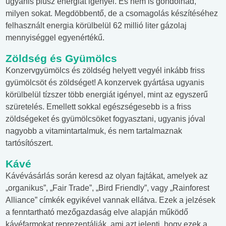
ugyanis plusz energiát igényel. És nem is gondolnád,
milyen sokat. Megdöbbentő, de a csomagolás készítéséhez
felhasznált energia körülbelül 62 millió liter gázolaj
mennyiséggel egyenértékű.
Zöldség és Gyümölcs
Konzervgyümölcs és zöldség helyett vegyél inkább friss
gyümölcsöt és zöldséget! A konzervek gyártása ugyanis
körülbelül tízszer több energiát igényel, mint az egyszerű
szüretelés. Emellett sokkal egészségesebb is a friss
zöldségeket és gyümölcsöket fogyasztani, ugyanis jóval
nagyobb a vitamintartalmuk, és nem tartalmaznak
tartósítószert.
Kávé
Kávévásárlás során keresd az olyan fajtákat, amelyek az
„organikus”, „Fair Trade”, „Bird Friendly”, vagy „Rainforest
Alliance” címkék egyikével vannak ellátva. Ezek a jelzések
a fenntartható mezőgazdaság elve alapján működő
kávéfarmokat reprezentálják, ami azt jelenti, hogy ezek a