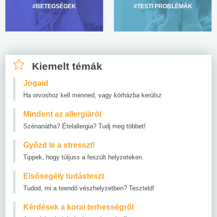
#BETEGSÉGEK
#TESTI PROBLÉMÁK
Kiemelt témák
Jogaid
Ha orvoshoz kell menned, vagy kórházba kerülsz
Mindent az allergiáról
Szénanátha? Ételallergia? Tudj meg többet!
Győzd le a stresszt!
Tippek, hogy túljuss a feszült helyzeteken.
Elsősegély tudásteszt
Tudod, mi a teendő vészhelyzetben? Teszteld!
Kérdések a korai terhességről