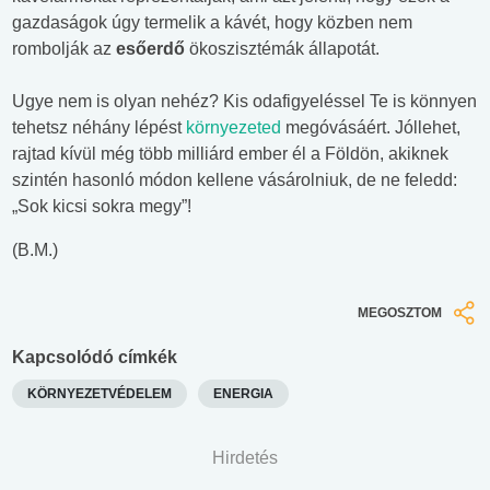
gazdaságok úgy termelik a kávét, hogy közben nem
rombolják az
esőerdő
ökoszisztémák állapotát.
Ugye nem is olyan nehéz? Kis odafigyeléssel Te is könnyen
tehetsz néhány lépést
környezeted
megóvásáért. Jóllehet,
rajtad kívül még több milliárd ember él a Földön, akiknek
szintén hasonló módon kellene vásárolniuk, de ne feledd:
„Sok kicsi sokra megy”!
(B.M.)
MEGOSZTOM
Kapcsolódó címkék
KÖRNYEZETVÉDELEM
ENERGIA
Hirdetés