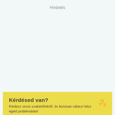
Hirdetés
Kérdésed van?
Kérdezz orvos szakértőinktől, és biztosan választ lelsz
égető problémáidra!