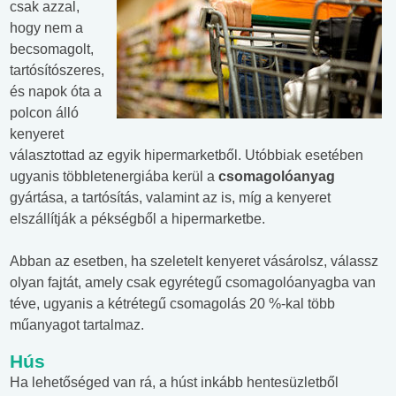
csak azzal,
hogy nem a
becsomagolt,
tartósítószeres,
és napok óta a
polcon álló
kenyeret
választottad az egyik hipermarketből. Utóbbiak esetében
ugyanis többletenergiába kerül a
csomagolóanyag
gyártása, a tartósítás, valamint az is, míg a kenyeret
elszállítják a pékségből a hipermarketbe.
Abban az esetben, ha szeletelt kenyeret vásárolsz, válassz
olyan fajtát, amely csak egyrétegű csomagolóanyagba van
téve, ugyanis a kétrétegű csomagolás 20 %-kal több
műanyagot tartalmaz.
Hús
Ha lehetőséged van rá, a húst inkább hentesüzletből