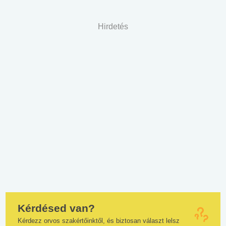
Hirdetés
Kérdésed van?
Kérdezz orvos szakértőinktől, és biztosan választ lelsz