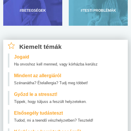
#BETEGSÉGEK
#TESTI PROBLÉMÁK
Kiemelt témák
Jogaid
Ha orvoshoz kell menned, vagy kórházba kerülsz
Mindent az allergiáról
Szénanátha? Ételallergia? Tudj meg többet!
Győzd le a stresszt!
Tippek, hogy túljuss a feszült helyzeteken.
Elsősegély tudásteszt
Tudod, mi a teendő vészhelyzetben? Teszteld!