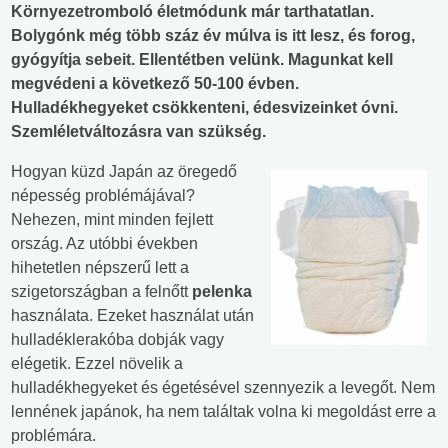
Környezetromboló életmódunk már tarthatatlan.
Bolygónk még több száz év múlva is itt lesz, és forog,
gyógyítja sebeit. Ellentétben velünk. Magunkat kell
megvédeni a következő 50-100 évben.
Hulladékhegyeket csökkenteni, édesvizeinket óvni.
Szemléletváltozásra van szükség.
Hogyan küzd Japán az öregedő
népesség problémájával?
Nehezen, mint minden fejlett
ország. Az utóbbi években
hihetetlen népszerű lett a
szigetországban a felnőtt
pelenka
használata. Ezeket használat után
hulladéklerakóba dobják vagy
elégetik. Ezzel növelik a
hulladékhegyeket és égetésével szennyezik a levegőt. Nem
lennének japánok, ha nem találtak volna ki megoldást erre a
problémára.