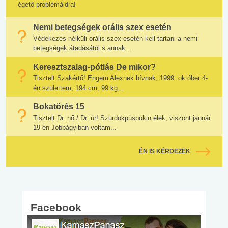
égető problémáidra!
Nemi betegségek orális szex esetén
Védekezés nélküli orális szex esetén kell tartani a nemi
betegségek átadásától s annak...
Keresztszalag-pótlás De mikor?
Tisztelt Szakértő! Engem Alexnek hívnak, 1999. október 4-
én születtem, 194 cm, 99 kg...
Bokatörés 15
Tisztelt Dr. nő / Dr. úr! Szurdokpüspökin élek, viszont január
19-én Jobbágyiban voltam...
ÉN IS KÉRDEZEK
Facebook