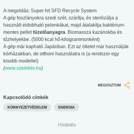
A megoldás: Super hit SFD Recycle System
A gép foszlányokra szedi szét, szárítja, és sterilizálja a
használt eldobható pelenkákat, majd átalakítja baktérium-
mentes pellet
tüzelőanyagra
. Biomassza kazánokba és
tűzhelyekbe. (5000 kcal hő-kilogrammonként)
A gép már kapható Japánban. Ezt az ötletet már használják
kórházakban, de otthoni használatra is (a rendszer egy
kisebb modellel)
(
www.szelektiv.hu
)
MEGOSZTOM
Kapcsolódó címkék
KÖRNYEZETVÉDELEM
ENERGIA
Hirdetés