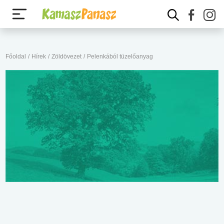
Főoldal
/
Hírek
/
Zöldövezet
/
Pelenkából tüzelőanyag