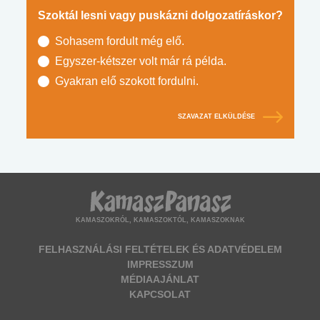
Szoktál lesni vagy puskázni dolgozatíráskor?
Sohasem fordult még elő.
Egyszer-kétszer volt már rá példa.
Gyakran elő szokott fordulni.
SZAVAZAT ELKÜLDÉSE
KAMASZOKRÓL, KAMASZOKTÓL, KAMASZOKNAK
FELHASZNÁLÁSI FELTÉTELEK ÉS ADATVÉDELEM
IMPRESSZUM
MÉDIAAJÁNLAT
KAPCSOLAT