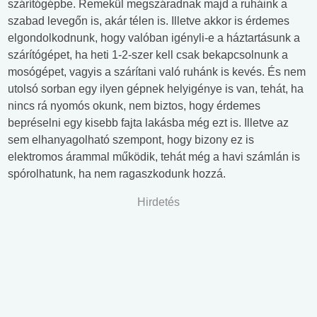
szárítógépbe. Remekül megszáradnak majd a ruháink a
szabad levegőn is, akár télen is. Illetve akkor is érdemes
elgondolkodnunk, hogy valóban igényli-e a háztartásunk a
szárítógépet, ha heti 1-2-szer kell csak bekapcsolnunk a
mosógépet, vagyis a szárítani való ruhánk is kevés. És nem
utolsó sorban egy ilyen gépnek helyigénye is van, tehát, ha
nincs rá nyomós okunk, nem biztos, hogy érdemes
bepréselni egy kisebb fajta lakásba még ezt is. Illetve az
sem elhanyagolható szempont, hogy bizony ez is
elektromos árammal működik, tehát még a havi számlán is
spórolhatunk, ha nem ragaszkodunk hozzá.
Hirdetés