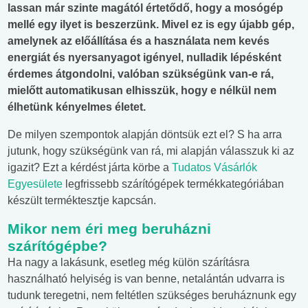
lassan már szinte magától értetődő, hogy a mosógép
mellé egy ilyet is beszerzünk. Mivel ez is egy újabb gép,
amelynek az előállítása és a használata nem kevés
energiát és nyersanyagot igényel, nulladik lépésként
érdemes átgondolni, valóban szükségünk van-e rá,
mielőtt automatikusan elhisszük, hogy e nélkül nem
élhetünk kényelmes életet.
De milyen szempontok alapján döntsük ezt el? S ha arra
jutunk, hogy szükségünk van rá, mi alapján válasszuk ki az
igazit? Ezt a kérdést járta körbe a
Tudatos Vásárlók
Egyesülete
legfrissebb szárítógépek termékkategóriában
készült terméktesztje kapcsán.
Mikor nem éri meg beruházni
szárítógépbe?
Ha nagy a lakásunk, esetleg még külön szárításra
használható helyiség is van benne, netalántán udvarra is
tudunk teregetni, nem feltétlen szükséges beruháznunk egy