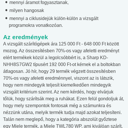
mennyi áramot fogyasztanak,
milyen hangosak
mennyi a ciklusidejük külön-külön a vizsgált
programokra vonatkozóan.
Az eredmények
A vizsgált szárítógépek ára 125 000 Ft - 648 000 Ft között
mozog. Az összesítésben 70%-os vagy afeletti eredményt
elért termékek közül a legolcsóbbért is, a Sharp KD-
NHH8S7GW2 típusért 192 000 Ft-ot kérnek el a boltokban
átlagosan. Jó hír, hogy 29 termék végzett összesítésben
70%-os vagy afeletti eredménnyel, viszont az is látszik,
hogy nem mindegyik teljesít kiemelkedően mindegyik
vizsgált kritérium szerint. Az nem kérdés, hogy elvárjuk
tőlük, hogy szárítsák meg a ruhákat. Ezen felül gondoljuk át,
hogy mely szempontok fontosak még a számunkra és
nézzünk utána, melyik termék tudja majd azokat teljesíteni.
Talán nem meglepő, hogy a kategória abszolút győztese
egy Miele termék, a Miele TWL780 WP, ami kiválóan szárít,