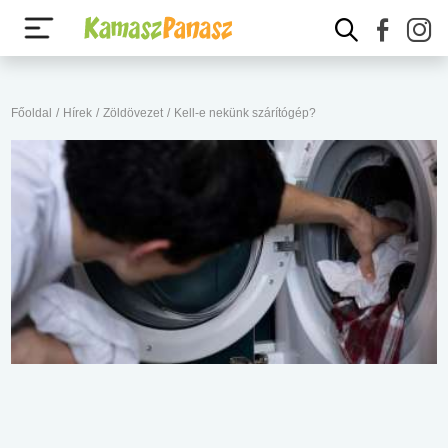
Főoldal
/
Hírek
/
Zöldövezet
/
Kell-e nekünk szárítógép?