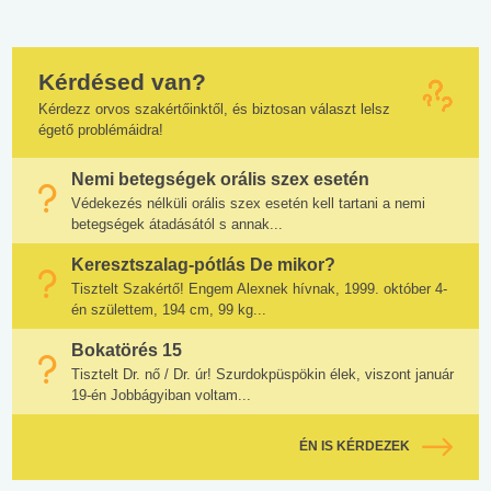
Kérdésed van?
Kérdezz orvos szakértőinktől, és biztosan választ lelsz
égető problémáidra!
Nemi betegségek orális szex esetén
Védekezés nélküli orális szex esetén kell tartani a nemi
betegségek átadásától s annak...
Keresztszalag-pótlás De mikor?
Tisztelt Szakértő! Engem Alexnek hívnak, 1999. október 4-
én születtem, 194 cm, 99 kg...
Bokatörés 15
Tisztelt Dr. nő / Dr. úr! Szurdokpüspökin élek, viszont január
19-én Jobbágyiban voltam...
ÉN IS KÉRDEZEK