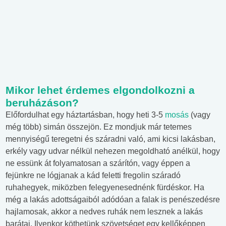
Mikor lehet érdemes elgondolkozni a
beruházáson?
Előfordulhat egy háztartásban, hogy heti 3-5
mosás
(vagy
még több) simán összejön. Ez mondjuk már tetemes
mennyiségű teregetni és száradni való, ami kicsi lakásban,
erkély vagy udvar nélkül nehezen megoldható anélkül, hogy
ne essünk át folyamatosan a szárítón, vagy éppen a
fejünkre ne lógjanak a kád feletti fregolin száradó
ruhahegyek, miközben felegyenesednénk fürdéskor. Ha
még a lakás adottságaiból adódóan a falak is penészedésre
hajlamosak, akkor a nedves ruhák nem lesznek a lakás
barátai. Ilyenkor köthetünk szövetséget egy kellőképpen