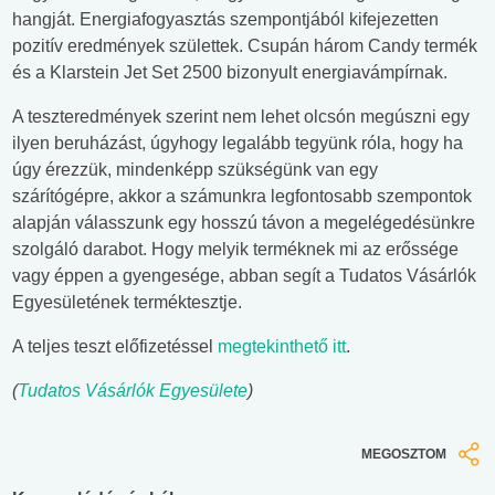
hangját. Energiafogyasztás szempontjából kifejezetten
pozitív eredmények születtek. Csupán három Candy termék
és a Klarstein Jet Set 2500 bizonyult energiavámpírnak.
A teszteredmények szerint nem lehet olcsón megúszni egy
ilyen beruházást, úgyhogy legalább tegyünk róla, hogy ha
úgy érezzük, mindenképp szükségünk van egy
szárítógépre, akkor a számunkra legfontosabb szempontok
alapján válasszunk egy hosszú távon a megelégedésünkre
szolgáló darabot. Hogy melyik terméknek mi az erőssége
vagy éppen a gyengesége, abban segít a Tudatos Vásárlók
Egyesületének terméktesztje.
A teljes teszt előfizetéssel
megtekinthető itt
.
(
Tudatos Vásárlók Egyesülete
)
MEGOSZTOM