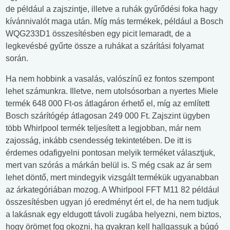
de például a zajszintje, illetve a ruhák gyűrődési foka hagy
kívánnivalót maga után. Míg más termékek, például a Bosch
WQG233D1 összesítésben egy picit lemaradt, de a
legkevésbé gyűrte össze a ruhákat a szárítási folyamat
során.
Ha nem hobbink a vasalás, valószínű ez fontos szempont
lehet számunkra. Illetve, nem utolsósorban a nyertes Miele
termék 648 000 Ft-os átlagáron érhető el, míg az említett
Bosch szárítógép átlagosan 249 000 Ft. Zajszint ügyben
több Whirlpool termék teljesített a legjobban, már nem
zajosság, inkább csendesség tekintetében. De itt is
érdemes odafigyelni pontosan melyik terméket választjuk,
mert van szórás a márkán belül is. S még csak az ár sem
lehet döntő, mert mindegyik vizsgált termékük ugyanabban
az árkategóriában mozog. A Whirlpool FFT M11 82 például
összesítésben ugyan jó eredményt ért el, de ha nem tudjuk
a lakásnak egy eldugott távoli zugába helyezni, nem biztos,
hogy örömet fog okozni, ha gyakran kell hallgassuk a búgó