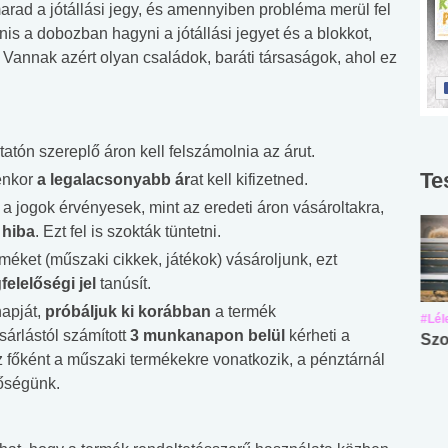
rad a jótállási jegy, és amennyiben probléma merül fel
s a dobozban hagyni a jótállási jegyet és a blokkot,
 Vannak azért olyan családok, baráti társaságok, ahol ez
atón szereplő áron kell felszámolnia az árut.
Te
enkor
a legalacsonyabb ár
at kell kifizetned.
jogok érvényesek, mint az eredeti áron vásároltakra,
 hiba
. Ezt fel is szokták tüntetni.
éket (műszaki cikkek, játékok) vásároljunk, ezt
elelőségi jel
tanúsít.
apját,
próbáljuk ki korábban
a termék
#Suli, munka
#Suli, munka
#Lél
árlástól számított
3 munkanapon belül
kérheti a
Angol középfokú
Internet-függőség
Szo
z főként a műszaki termékekre vonatkozik, a pénztárnál
nyelvvizsga teszt -
teszt
tőségünk.
No.42