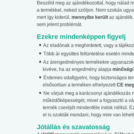
Beszéld meg az ajándékozottal, hogy nálad ma
a termékkel, neked szóljon. Nem szokás ugyani
mert így kiderül,
mennyibe került
az ajándék.
sem jelent problémát.
Ezekre mindenképpen figyelj
Az eladónak a meghirdetett, vagy a tájékozt
Több ár együttes feltüntetése esetén mind
Az árengedményes termékekre ugyanazok a 
kivéve, ha az engedmény alapja
minőségi
Érdemes odafigyelni, hogy biztonságos term
elsősorban a terméken elhelyezett
CE megf
Ne várjuk meg a karácsonyi ajándékozás n
 alkohol
#Zöldövezet
#Betegségek
működőképességét, mivel a fogyasztó a vás
lent az
Mekkora az ökológiai
Elsősegély
termék cseréjét mindenféle indok nélkül. E
lábnyomod?
tudásteszt
el is szokták mondani, hogy mire van lehe
Jótállás és szavatosság