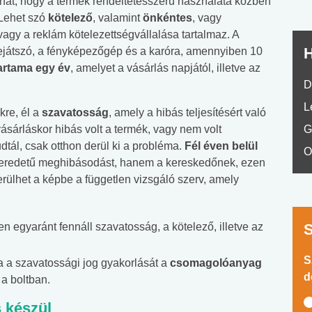
lhat, hogy a termék rendeltetésszerű használata közben
 Lehet szó
kötelező
, valamint
önkéntes
, vagy
vagy a reklám kötelezettségvállalása tartalmaz. A
H
-lejátszó, a fényképezőgép és a karóra, amennyiben 10
artama egy év
, amelyet a vásárlás napjától, illetve az
D
L
kre, él a
szavatosság
, amely a hibás teljesítésért való
vásárláskor hibás volt a termék, vagy nem volt
G
dtál, csak otthon derül ki a probléma.
Fél éven belül
O
si eredetű meghibásodást, hanem a kereskedőnek, ezen
kerülhet a képbe a független vizsgáló szerv, amely
n egyaránt fennáll szavatosság, a kötelező, illetve az
S
a a szavatossági jog gyakorlását a
csomagolóanyag
d
a boltban.
 készül