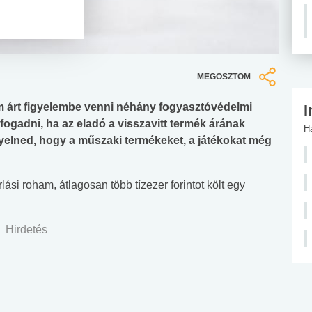
MEGOSZTOM
m árt figyelembe venni néhány fogyasztóvédelmi
I
fogadni, ha az eladó a visszavitt termék árának
H
igyelned, hogy a műszaki termékeket, a játékokat még
i roham, átlagosan több tízezer forintot költ egy
Hirdetés