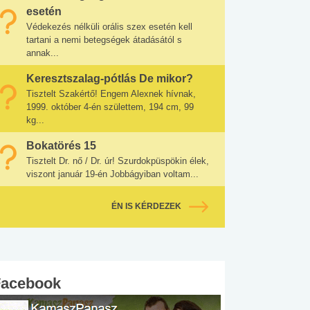
esetén
Védekezés nélküli orális szex esetén kell
tartani a nemi betegségek átadásától s
annak...
Keresztszalag-pótlás De mikor?
Tisztelt Szakértő! Engem Alexnek hívnak,
1999. október 4-én születtem, 194 cm, 99
kg...
Bokatörés 15
Tisztelt Dr. nő / Dr. úr! Szurdokpüspökin élek,
viszont január 19-én Jobbágyiban voltam...
ÉN IS KÉRDEZEK
Facebook