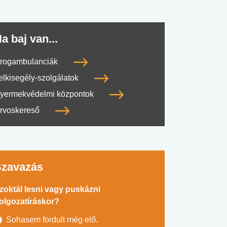
a baj van...
rogambulanciák
elkisegély-szolgálatok
yermekvédelmi központok
rvoskereső
Szavazás
zoktál lesni vagy puskázni
olgozatíráskor?
Sohasem fordult még elő.