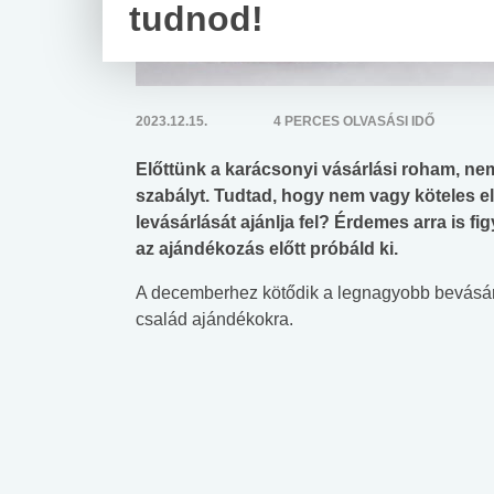
tudnod!
2023.12.15.
4 PERCES OLVASÁSI IDŐ
Előttünk a karácsonyi vásárlási roham, ne
szabályt. Tudtad, hogy nem vagy köteles el
levásárlását ajánlja fel? Érdemes arra is f
az ajándékozás előtt próbáld ki.
A decemberhez kötődik a legnagyobb bevásárlás
család ajándékokra.