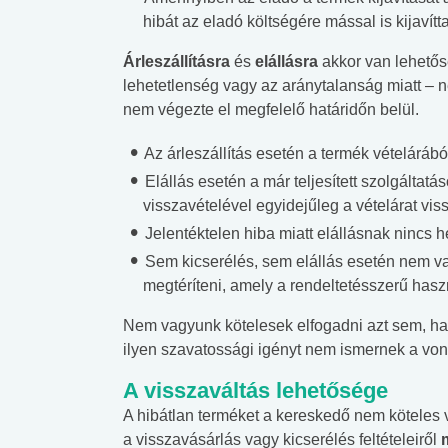
hibát az eladó költségére mással is kijavítta
Árleszállításra
és
elállásra
akkor van lehetősé
lehetetlenség vagy az aránytalanság miatt – n
nem végezte el megfelelő határidőn belül.
Az árleszállítás esetén a termék vételárából 
Elállás esetén a már teljesített szolgáltatá
visszavételével egyidejűleg a vételárat viss
Jelentéktelen hiba miatt elállásnak nincs h
Sem kicserélés, sem elállás esetén nem v
megtéríteni, amely a rendeltetésszerű has
Nem vagyunk kötelesek elfogadni azt sem, ha
ilyen szavatossági igényt nem ismernek a vo
A visszaváltás lehetősége
A hibátlan terméket a kereskedő nem köteles v
a visszavásárlás vagy kicserélés feltételeiről