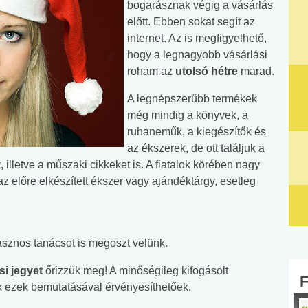
bogarásznak végig a vásárlás
előtt. Ebben sokat segít az
internet. Az is megfigyelhető,
hogy a legnagyobb vásárlási
roham az
utolsó hétre
marad.
A legnépszerűbb termékek
még mindig a könyvek, a
ruhaneműk, a kiegészítők és
az ékszerek, de ott találjuk a
, illetve a műszaki cikkeket is. A fiatalok körében nagy
 előre elkészített ékszer vagy ajándéktárgy, esetleg
sznos tanácsot is megoszt velünk.
ási jegyet
őrizzük meg! A minőségileg kifogásolt
k ezek bemutatásával érvényesíthetőek.