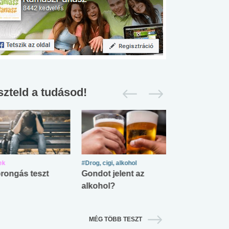
szteld a tudásod!
ek
#Drog, cigi, alkohol
#Zöldövezet
rongás teszt
Gondot jelent az
Mekkora az ö
alkohol?
lábnyomod?
MÉG TÖBB TESZT