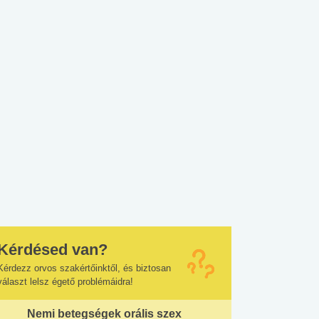
Kérdésed van?
Kérdezz orvos szakértőinktől, és biztosan
választ lelsz égető problémáidra!
Nemi betegségek orális szex