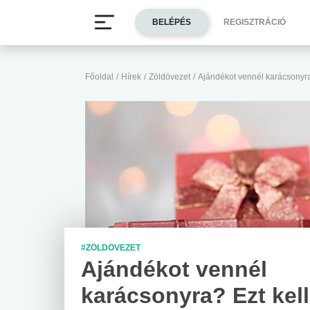
BELÉPÉS
REGISZTRÁCIÓ
Főoldal
/
Hírek
/
Zöldövezet
/
Ajándékot vennél karácsonyra
#ZÖLDÖVEZET
Ajándékot vennél
karácsonyra? Ezt kell