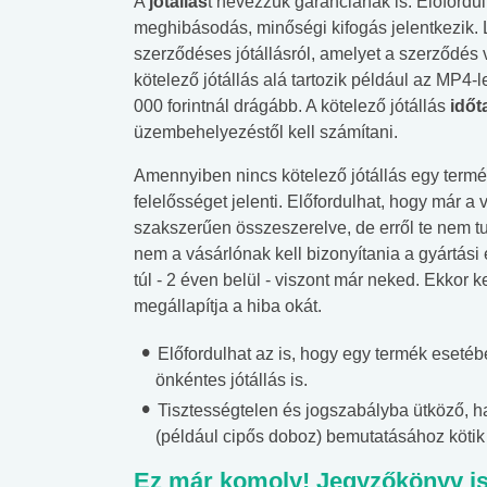
A
jótállás
t nevezzük garanciának is. Előfordu
meghibásodás, minőségi kifogás jelentkezik.
szerződéses jótállásról, amelyet a szerződés 
kötelező jótállás alá tartozik például az MP4
000 forintnál drágább. A kötelező jótállás
időt
üzembehelyezéstől kell számítani.
Amennyiben nincs kötelező jótállás egy termé
felelősséget jelenti. Előfordulhat, hogy már a 
szakszerűen összeszerelve, de erről te nem tu
nem a vásárlónak kell bizonyítania a gyártá
túl - 2 éven belül - viszont már neked. Ekkor 
megállapítja a hiba okát.
Előfordulhat az is, hogy egy termék esetébe
önkéntes jótállás is.
Tisztességtelen és jogszabályba ütköző, h
(például cipős doboz) bemutatásához kötik 
Ez már komoly! Jegyzőkönyv is