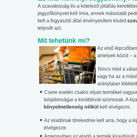
A szavatosság és a kötelező jótállás keretébe
jegyzőkönyvet kell írnia, ennek másolatát ped
kell a fogyasztó által érvényesíteni kívánt
sza
teljesíti azt.
Mit tehetünk mi?
Az első lépcsőben
amelyek közül – a 
Nincs mód a válasz
vagy ha az a mási
aránytalan többle
Csere esetén csakis olyan terméket vagyun
tulajdonságai a korábbival azonosak. A kija
kényelmetlenség nélkül
kell elvégezni.
Az eladónak törekednie kell arra, hogy a kij
elvégezze.
Amennyiben az eladó a termék kijavítását a