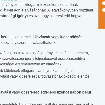
n érvényesített kifogás intézésekor az eladónak
ig át kell adnia a vásárlónak. A jegyzőkönyvben rögzíteni
vatossági igényt
és azt, hogy a kereskedő hogyan
 kérhetjük a termék
kijavítását
vagy
kicserélését
,
főszabály szerint – választhatunk.
tásra, ha a szavatossági igény teljesítése lehetetlen,
k szavatossági igény teljesítésével összehasonlítva
tköltséget eredményezne az eladónak.
k kötelesek elfogadni, amelynek adottságai,
vítást vagy kicserélést a fogyasztónak okozott jelentős
avítást vagy kicserélést legfeljebb
tizenöt napon belül
 megfelelő határidőre nem vállalja, vagy nem végzi el, a