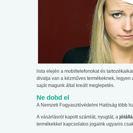
lista elején a mobiltelefonokat és tartozékaikat
divatja van a kézműves termékeknek, legyen az
saját magunk által kreált meglepetés.
Ne dobd el
A Nemzeti Fogyasztóvédelmi Hatóság több ha
A vásárlásról kapott számlát, nyugtát, a
jótáll
termékekkel kapcsolatos jogaink ugyanis csa