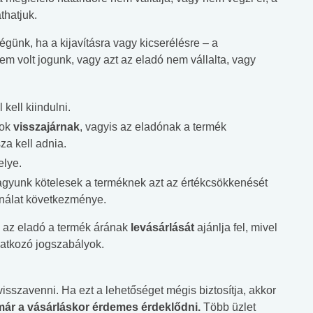
thatjuk.
günk, ha a kijavításra vagy kicserélésre – a
em volt jogunk, vagy azt az eladó nem vállalta, vagy
kell kiindulni.
sok
visszajárnak
, vagyis az eladónak a termék
za kell adnia.
elye.
agyunk kötelesek a terméknek azt az értékcsökkenését
ználat következménye.
 az eladó a termék árának
levásárlását
ajánlja fel, mivel
natkozó jogszabályok.
isszavenni. Ha ezt a lehetőséget mégis biztosítja, akkor
már a vásárláskor érdemes érdeklődni.
Több üzlet