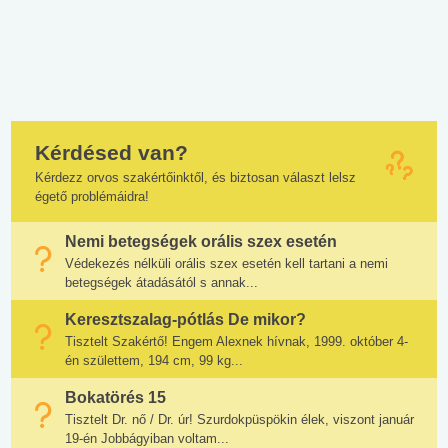
Kérdésed van?
Kérdezz orvos szakértőinktől, és biztosan választ lelsz
égető problémáidra!
Nemi betegségek orális szex esetén
Védekezés nélküli orális szex esetén kell tartani a nemi
betegségek átadásától s annak...
Keresztszalag-pótlás De mikor?
Tisztelt Szakértő! Engem Alexnek hívnak, 1999. október 4-
én születtem, 194 cm, 99 kg...
Bokatörés 15
Tisztelt Dr. nő / Dr. úr! Szurdokpüspökin élek, viszont január
19-én Jobbágyiban voltam...