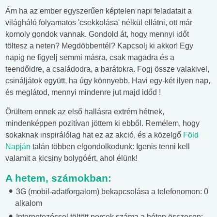
Ám ha az ember egyszerűen képtelen napi feladatait a
világháló folyamatos 'csekkolása' nélkül ellátni, ott már
komoly gondok vannak. Gondold át, hogy mennyi időt
töltesz a neten? Megdöbbentél? Kapcsolj ki akkor! Egy
napig ne figyelj semmi másra, csak magadra és a
teendőidre, a családodra, a barátokra. Fogj össze valakivel,
csináljátok együtt, ha úgy könnyebb. Havi egy-két ilyen nap,
és meglátod, mennyi mindenre jut majd időd !
Örültem ennek az első hallásra extrém hétnek,
mindenképpen pozitívan jöttem ki ebből. Remélem, hogy
sokaknak inspirálólag hat ez az akció, és a közelgő
Föld
Napján
talán többen elgondolkodunk: Igenis tenni kell
valamit a kicsiny bolygóért, ahol élünk!
A hetem, számokban:
3G (mobil-adatforgalom) bekapcsolása a telefonomon: 0
alkalom
Internetezéssel töltött percek száma a héten összesen: