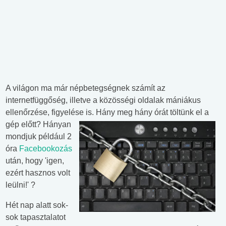
A világon ma már népbetegségnek számít az
internetfüggőség, illetve a közösségi oldalak mániákus
ellenőrzése, figyelése is.
Hány meg hány órát töltünk el a
gép előtt? Hányan
mondjuk például 2
óra
Facebookozás
után, hogy 'igen,
ezért hasznos volt
leülni!' ?
Hét nap alatt sok-
sok tapasztalatot