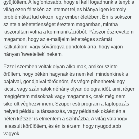
gyűjtöttem. A legfontosabb, hogy el kell fogadnunk a tényt: a
világ ezen féltekén az internet teljes hiánya igen komoly
problémákat tud okozni egy ember életében. Én is sokszor
szinte a tehetetlenséget éreztem magamban, mintha
kiszorultam volna a kommunikációból. Párszor észrevettem
magamon, hogy az e-mailjeim lehetséges számát
kalkulálom, vagy sóvárogva gondolok arra, hogy vajon
hányan 'tweeteltek' nekem.
Ezzel szemben voltak olyan alkalmak, amikor szinte
örültem, hogy békén hagynak és nem kell mindenkinek a
bajaival, gondjaival törődnöm, és végre pihenhetek egy
kicsit, vagy szánhatok néhány olyan dologra időt, amit régen
megígértem másoknak vagy magamnak, csak még nem
sikerült véghezvinnem. Szuper esti program a laptopozás
helyett például a társasozás, vagy példának okáért én a
héten kétszer is elmentem a színházba. A világ valahogy
lelassult körülöttem, és én is érzem, hogy nyugodtabb
vagyok.