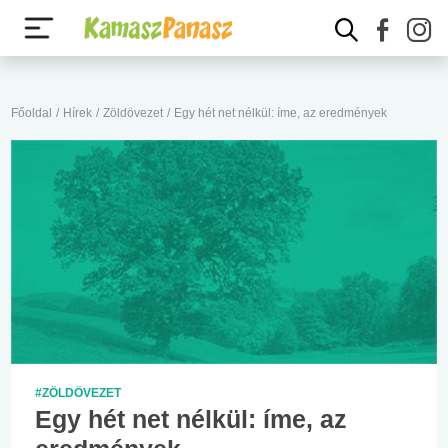
Főoldal
/
Hírek
/
Zöldövezet
/
Egy hét net nélkül: íme, az eredmények
#ZÖLDÖVEZET
Egy hét net nélkül: íme, az