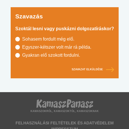
Szavazás
Szoktál lesni vagy puskázni dolgozatíráskor?
Sohasem fordult még elő.
Egyszer-kétszer volt már rá példa.
Gyakran elő szokott fordulni.
SZAVAZAT ELKÜLDÉSE
KAMASZOKRÓL, KAMASZOKTÓL, KAMASZOKNAK
FELHASZNÁLÁSI FELTÉTELEK ÉS ADATVÉDELEM