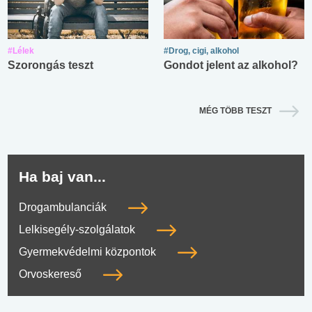
#Lélek
#Drog, cigi, alkohol
Szorongás teszt
Gondot jelent az alkohol?
MÉG TÖBB TESZT
Ha baj van...
Drogambulanciák
Lelkisegély-szolgálatok
Gyermekvédelmi központok
Orvoskereső