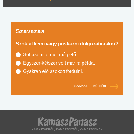
Szavazás
Szoktál lesni vagy puskázni dolgozatíráskor?
Sohasem fordult még elő.
Egyszer-kétszer volt már rá példa.
Gyakran elő szokott fordulni.
SZAVAZAT ELKÜLDÉSE
KAMASZOKRÓL, KAMASZOKTÓL, KAMASZOKNAK