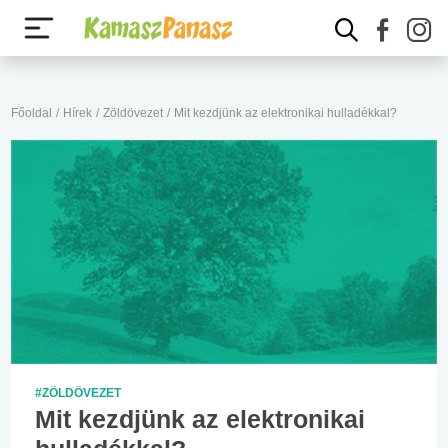
Főoldal
/
Hírek
/
Zöldövezet
/
Mit kezdjünk az elektronikai hulladékkal?
#ZÖLDÖVEZET
Mit kezdjünk az elektronikai