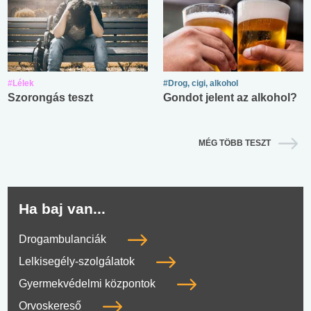
#Lélek
#Drog, cigi, alkohol
Szorongás teszt
Gondot jelent az alkohol?
MÉG TÖBB TESZT
Ha baj van...
Drogambulanciák
Lelkisegély-szolgálatok
Gyermekvédelmi központok
Orvoskereső