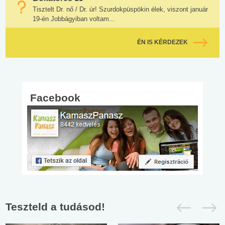
Tisztelt Dr. nő / Dr. úr! Szurdokpüspökin élek, viszont január
19-én Jobbágyiban voltam...
ÉN IS KÉRDEZEK
Facebook
Teszteld a tudásod!