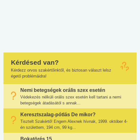
Kérdésed van?
Kérdezz orvos szakértőinktől, és biztosan választ lelsz
égető problémáidra!
Nemi betegségek orális szex esetén
Védekezés nélküli orális szex esetén kell tartani a nemi
betegségek átadásától s annak...
Keresztszalag-pótlás De mikor?
Tisztelt Szakértő! Engem Alexnek hívnak, 1999. október 4-
én születtem, 194 cm, 99 kg...
Bokatörés 15