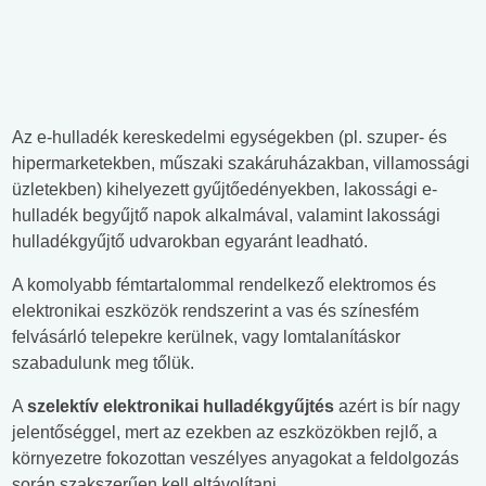
Az e-hulladék kereskedelmi egységekben (pl. szuper- és
hipermarketekben, műszaki szakáruházakban, villamossági
üzletekben) kihelyezett gyűjtőedényekben, lakossági e-
hulladék begyűjtő napok alkalmával, valamint lakossági
hulladékgyűjtő udvarokban egyaránt leadható.
A komolyabb fémtartalommal rendelkező elektromos és
elektronikai eszközök rendszerint a vas és színesfém
felvásárló telepekre kerülnek, vagy lomtalanításkor
szabadulunk meg tőlük.
A
szelektív elektronikai hulladékgyűjtés
azért is bír nagy
jelentőséggel, mert az ezekben az eszközökben rejlő, a
környezetre fokozottan veszélyes anyagokat a feldolgozás
során szakszerűen kell eltávolítani.