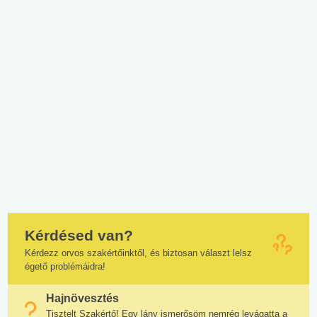
Kérdésed van?
Kérdezz orvos szakértőinktől, és biztosan választ lelsz
égető problémáidra!
Hajnövesztés
Tisztelt Szakértő! Egy lány ismerősöm nemrég levágatta a