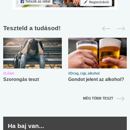
Teszteld a tudásod!
#Lélek
#Drog, cigi, alkohol
Szorongás teszt
Gondot jelent az alkohol?
MÉG TÖBB TESZT
Ha baj van...