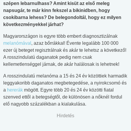
szépen lebarnulhass? Amint kisüt az első meleg
napsugár, te már kinn fekszel a bikinidben, hogy
csokibarna lehess? De belegondoltál, hogy ez milyen
következményekkel járhat?
Magyarországon is egyre több embert diagnosztizálnak
melanómával
, azaz bőrrákkal! Évente legalább 100 000
ezer új beteget regisztrálnak és akár te lehetsz a következő!
A rosszindulatú daganatok pedig nem csak
kellemetlenséggel járnak, de akár halálosak is lehetnek!
A rosszindulatú melanóma a 15 és 24 év közöttiek harmadik
leggyakoribb daganatos megbetegedése, a nyirokcsomó és
a
hererák
mögött. Egyre több 20 és 24 év közötti fiatal
szenved ettől a betegségtől, de különösen a nőknél fordul
elő nagyobb százalékban a kialakulása.
Hirdetés