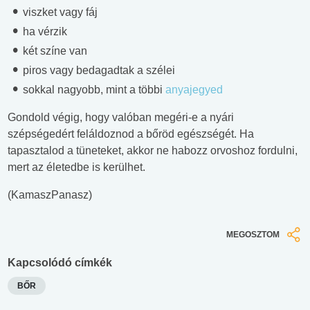
viszket vagy fáj
ha vérzik
két színe van
piros vagy bedagadtak a szélei
sokkal nagyobb, mint a többi
anyajegyed
Gondold végig, hogy valóban megéri-e a nyári
szépségedért feláldoznod a bőröd egészségét. Ha
tapasztalod a tüneteket, akkor ne habozz orvoshoz fordulni,
mert az életedbe is kerülhet.
(KamaszPanasz)
MEGOSZTOM
Kapcsolódó címkék
BŐR