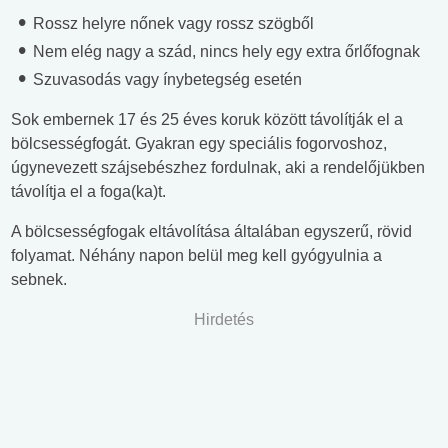
Rossz helyre nőnek vagy rossz szögből
Nem elég nagy a szád, nincs hely egy extra őrlőfognak
Szuvasodás vagy ínybetegség esetén
Sok embernek 17 és 25 éves koruk között távolítják el a
bölcsességfogát. Gyakran egy speciális fogorvoshoz,
úgynevezett szájsebészhez fordulnak, aki a rendelőjükben
távolítja el a foga(ka)t.
A bölcsességfogak eltávolítása általában egyszerű, rövid
folyamat. Néhány napon belül meg kell gyógyulnia a
sebnek.
Hirdetés