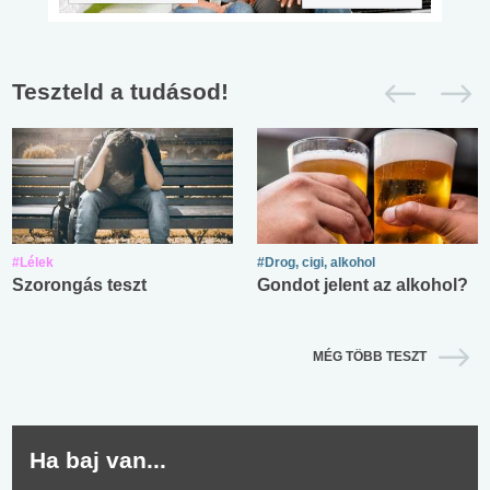
Teszteld a tudásod!
#Lélek
#Drog, cigi, alkohol
Szorongás teszt
Gondot jelent az alkohol?
MÉG TÖBB TESZT
Ha baj van...