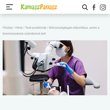
Főoldal
/
Hírek
/
Testi problémák
/
Bölcsességfogak eltávolítása: amire a
tizenéveseknek számítaniuk kell