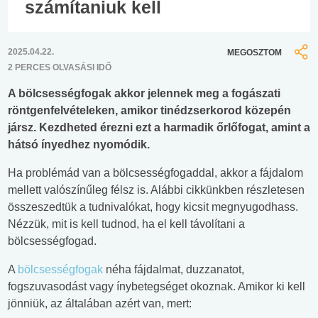
számítaniuk kell
2025.04.22.
MEGOSZTOM
2 PERCES OLVASÁSI IDŐ
A bölcsességfogak akkor jelennek meg a fogászati
röntgenfelvételeken, amikor tinédzserkorod közepén
jársz. Kezdheted érezni ezt a harmadik őrlőfogat, amint a
hátsó ínyedhez nyomódik.
Ha problémád van a bölcsességfogaddal, akkor a fájdalom
mellett valószínűleg félsz is. Alábbi cikkünkben részletesen
összeszedtük a tudnivalókat, hogy kicsit megnyugodhass.
Nézzük, mit is kell tudnod, ha el kell távolítani a
bölcsességfogad.
A
bölcsességfogak
néha fájdalmat, duzzanatot,
fogszuvasodást vagy ínybetegséget okoznak. Amikor ki kell
jönniük, az általában azért van, mert: