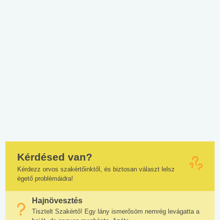
Kérdésed van?
Kérdezz orvos szakértőinktől, és biztosan választ lelsz
égető problémáidra!
Hajnövesztés
Tisztelt Szakértő! Egy lány ismerősöm nemrég levágatta a