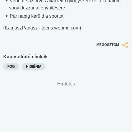
Vedd be az orvos által felírt gyógyszereket a fájdalom
vagy duzzanat enyhítésére.
Pár napig kerüld a sportot.
(KamaszPanasz - teens.webmd.com)
MEGOSZTOM
Kapcsolódó címkék
FOG
HIGIÉNIA
Hirdetés