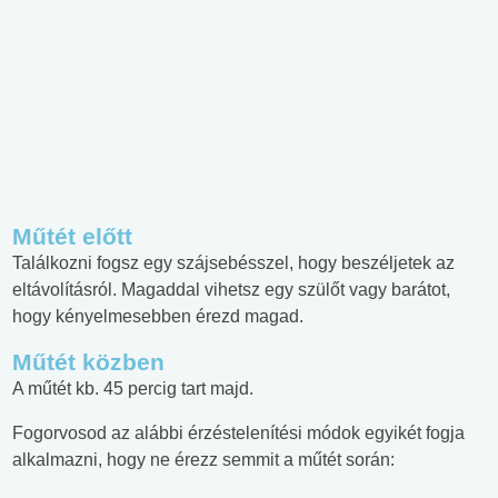
Műtét előtt
Találkozni fogsz egy szájsebésszel, hogy beszéljetek az
eltávolításról. Magaddal vihetsz egy szülőt vagy barátot,
hogy kényelmesebben érezd magad.
Műtét közben
A műtét kb. 45 percig tart majd.
Fogorvosod az alábbi érzéstelenítési módok egyikét fogja
alkalmazni, hogy ne érezz semmit a műtét során: