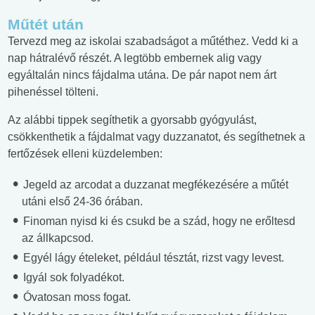
Műtét után
Tervezd meg az iskolai szabadságot a műtéthez. Vedd ki a
nap hátralévő részét. A legtöbb embernek alig vagy
egyáltalán nincs fájdalma utána. De pár napot nem árt
pihenéssel tölteni.
Az alábbi tippek segíthetik a gyorsabb gyógyulást,
csökkenthetik a fájdalmat vagy duzzanatot, és segíthetnek a
fertőzések elleni küzdelemben:
Jegeld az arcodat a duzzanat megfékezésére a műtét
utáni első 24-36 órában.
Finoman nyisd ki és csukd be a szád, hogy ne erőltesd
az állkapcsod.
Egyél lágy ételeket, például tésztát, rizst vagy levest.
Igyál sok folyadékot.
Óvatosan moss fogat.