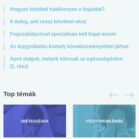
Hogyan tisztítsd hatékonyan a fogaidat?
9 dolog, ami rossz leheletet okoz
Fogszabályzóval speciálisan kell fogat mosni
Az ínygyulladás komoly következményekkel járhat
Apró dolgok, melyek károsak az egészségünkre
(1. rész)
Top témák
#BETEGSÉGEK
#TESTI PROBLÉMÁK