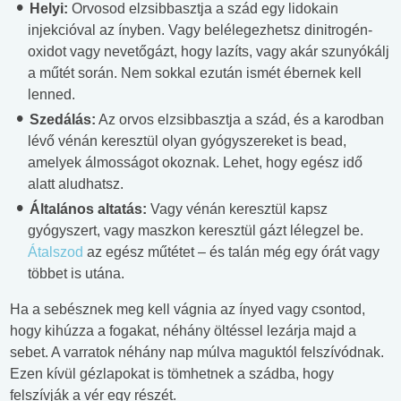
Helyi:
Orvosod elzsibbasztja a szád egy lidokain
injekcióval az ínyben. Vagy belélegezhetsz dinitrogén-
oxidot vagy nevetőgázt, hogy lazíts, vagy akár szunyókálj
a műtét során. Nem sokkal ezután ismét ébernek kell
lenned.
Szedálás:
Az orvos elzsibbasztja a szád, és a karodban
lévő vénán keresztül olyan gyógyszereket is bead,
amelyek álmosságot okoznak. Lehet, hogy egész idő
alatt aludhatsz.
Általános altatás:
Vagy vénán keresztül kapsz
gyógyszert, vagy maszkon keresztül gázt lélegzel be.
Átalszod
az egész műtétet – és talán még egy órát vagy
többet is utána.
Ha a sebésznek meg kell vágnia az ínyed vagy csontod,
hogy kihúzza a fogakat, néhány öltéssel lezárja majd a
sebet. A varratok néhány nap múlva maguktól felszívódnak.
Ezen kívül gézlapokat is tömhetnek a szádba, hogy
felszívják a vér egy részét.