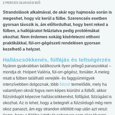
2 PERCES OLVASÁSI IDŐ
Strandolások alkalmával, de akár egy hajmosás során is
megeshet, hogy víz kerül a fülbe. Szerencsés esetben
gyorsan távozik is, ám előfordulhat, hogy bent reked a
fülben, a hallójáratot feláztatva pedig problémákat
okozhat. Nem érdemes sokáig kísérletezni otthoni
praktikákkal, fül-orr-gégészeti rendelésen gyorsan
kezelhető a helyzet.
Halláscsökkenés, fülfájás és teltségérzés
Nyáron gyakrabban találkozunk ilyen jellegű panaszokkal –
mondja dr. Holpert Valéria, fül-orr-gégész, foniáter. A meleg
miatt a fülben található verejték- és faggyúmirigyek
intenzívebben dolgoznak, több
fülzsír
termelődik, mely ha
valamilyen oknál fogva nem képes kiürülni a fülből, akkor
fülzsírdugót képezve halláscsökkenést, fülfájást, fülzúgást is
okozhat. Az is lehet, hogy a betegnél a fülzsírdugó még nem
okoz panaszt, ám egy strandon eltöltött nap után azt veszi