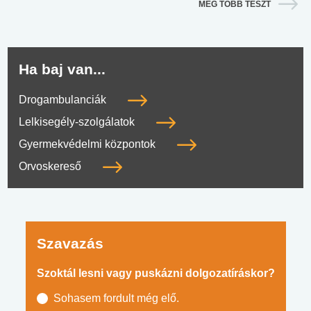
MÉG TÖBB TESZT
Ha baj van...
Drogambulanciák
Lelkisegély-szolgálatok
Gyermekvédelmi központok
Orvoskereső
Szavazás
Szoktál lesni vagy puskázni dolgozatíráskor?
Sohasem fordult még elő.