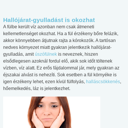
Hallójárat-gyulladást is okozhat
A fülbe került víz azonban nem csak átmeneti
kellemetlenséget okozhat. Ha a fül érzékeny bőre felázik,
akkor könnyebben átjutnak rajta a kórokozók. A tartósan
nedves környezet miatt gyakran jelentkezik hallójárat-
gyulladás, amit
úszófülnek
is neveznek, hiszen
elsődlegesen azoknál fordul elő, akik sok időt töltenek
vízben, víz alatt. Ez erős fájdalommal jár, mely gyakran az
éjszakai alvást is nehezíti. Sok esetben a fül környéke is
igen érzékeny lehet, ezen kívül fülfolyás,
halláscsökkenés
,
hőemelkedés, láz is jelentkezhet.