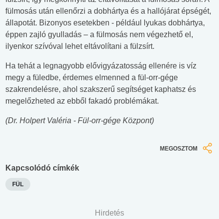
fülmosás után ellenőrzi a dobhártya és a hallójárat épségét,
állapotát. Bizonyos esetekben - például lyukas dobhártya,
éppen zajló gyulladás – a fülmosás nem végezhető el,
ilyenkor szívóval lehet eltávolítani a fülzsírt.
Ha tehát a legnagyobb elővigyázatosság ellenére is víz
megy a füledbe, érdemes elmenned a fül-orr-gége
szakrendelésre, ahol szakszerű segítséget kaphatsz és
megelőzheted az ebből fakadó problémákat.
(Dr. Holpert Valéria - Fül-orr-gége Központ)
MEGOSZTOM
Kapcsolódó címkék
FÜL
Hirdetés