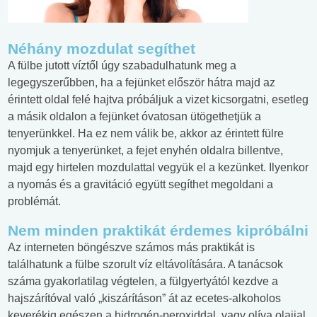
Néhány mozdulat segíthet
A fülbe jutott víztől úgy szabadulhatunk meg a
legegyszerűbben, ha a fejünket először hátra majd az
érintett oldal felé hajtva próbáljuk a vizet kicsorgatni, esetleg
a másik oldalon a fejünket óvatosan ütögethetjük a
tenyerünkkel. Ha ez nem válik be, akkor az érintett fülre
nyomjuk a tenyerünket, a fejet enyhén oldalra billentve,
majd egy hirtelen mozdulattal vegyük el a kezünket. Ilyenkor
a nyomás és a gravitáció együtt segíthet megoldani a
problémát.
Nem minden praktikát érdemes kipróbálni
Az interneten böngészve számos más praktikát is
találhatunk a fülbe szorult víz eltávolítására. A tanácsok
száma gyakorlatilag végtelen, a fülgyertyától kezdve a
hajszárítóval való „kiszárításon” át az ecetes-alkoholos
keverékig egészen a hidrogén-peroxiddal, vagy olíva olajjal