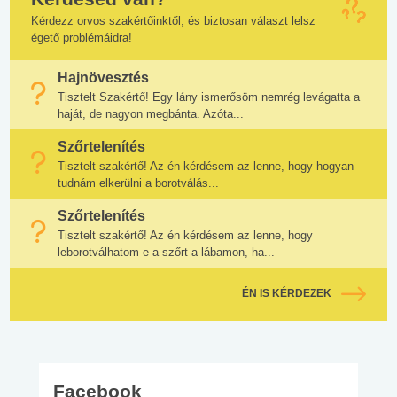
Kérdezz orvos szakértőinktől, és biztosan választ lelsz
égető problémáidra!
Hajnövesztés
Tisztelt Szakértő! Egy lány ismerősöm nemrég levágatta a
haját, de nagyon megbánta. Azóta...
Szőrtelenítés
Tisztelt szakértő! Az én kérdésem az lenne, hogy hogyan
tudnám elkerülni a borotválás...
Szőrtelenítés
Tisztelt szakértő! Az én kérdésem az lenne, hogy
leborotválhatom e a szőrt a lábamon, ha...
ÉN IS KÉRDEZEK
Facebook