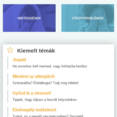
#BETEGSÉGEK
#TESTI PROBLÉMÁK
Kiemelt témák
Jogaid
Ha orvoshoz kell menned, vagy kórházba kerülsz
Mindent az allergiáról
Szénanátha? Ételallergia? Tudj meg többet!
Győzd le a stresszt!
Tippek, hogy túljuss a feszült helyzeteken.
Elsősegély tudásteszt
Tudod, mi a teendő vészhelyzetben? Teszteld!