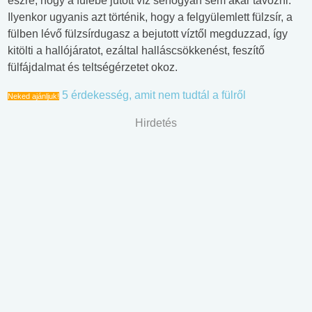
észre, hogy a fülébe jutott víz sehogyan sem akar távozni.
Ilyenkor ugyanis azt történik, hogy a felgyülemlett fülzsír, a
fülben lévő fülzsírdugasz a bejutott víztől megduzzad, így
kitölti a hallójáratot, ezáltal halláscsökkenést, feszítő
fülfájdalmat és teltségérzetet okoz.
5 érdekesség, amit nem tudtál a fülről
Neked ajánljuk!
Hirdetés