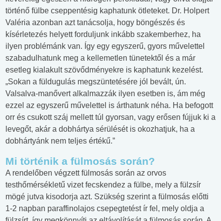
történő fülbe cseppentésig kaphatunk ötleteket. Dr. Holpert
Valéria azonban azt tanácsolja, hogy böngészés és
kísérletezés helyett forduljunk inkább szakemberhez, ha
ilyen problémánk van. Így egy egyszerű, gyors művelettel
szabadulhatunk meg a kellemetlen tünetektől és a már
esetleg kialakult szövődményekre is kaphatunk kezelést.
„Sokan a füldugulás megszüntetésére jól bevált, ún.
Valsalva-manővert alkalmazzák ilyen esetben is, ám még
ezzel az egyszerű művelettel is árthatunk néha. Ha befogott
orr és csukott száj mellett túl gyorsan, vagy erősen fújjuk ki a
levegőt, akár a dobhártya sérülését is okozhatjuk, ha a
dobhártyánk nem teljes értékű.”
Mi történik a fülmosás során?
A rendelőben végzett fülmosás során az orvos
testhőmérsékletű vizet fecskendez a fülbe, mely a fülzsír
mögé jutva kisodorja azt. Szükség szerint a fülmosás előtti
1-2 napban paraffinolajos csepegtetést ír fel, mely oldja a
fülzsírt, így megkönnyíti az eltávolítását a fülmosás során. A