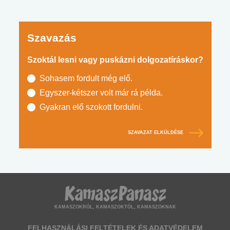
Szavazás
Szoktál lesni vagy puskázni dolgozatíráskor?
Sohasem fordult még elő.
Egyszer-kétszer volt már rá példa.
Gyakran elő szokott fordulni.
SZAVAZAT ELKÜLDÉSE
KAMASZOKRÓL, KAMASZOKTÓL, KAMASZOKNAK
FELHASZNÁLÁSI FELTÉTELEK ÉS ADATVÉDELEM