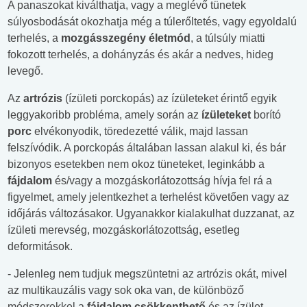
A panaszokat kiválthatja, vagy a meglévő tünetek
súlyosbodását okozhatja még a túlerőltetés, vagy egyoldalú
terhelés, a
mozgásszegény életmód
, a túlsúly miatti
fokozott terhelés, a dohányzás és akár a nedves, hideg
levegő.
Az
artrózis
(ízületi porckopás) az ízületeket érintő egyik
leggyakoribb probléma, amely során az
ízületeket
borító
porc
elvékonyodik, töredezetté válik, majd lassan
felszívódik. A porckopás általában lassan alakul ki, és bár
bizonyos esetekben nem okoz tüneteket, leginkább a
fájdalom
és/vagy a mozgáskorlátozottság hívja fel rá a
figyelmet, amely jelentkezhet a terhelést követően vagy az
időjárás változásakor. Ugyanakkor kialakulhat duzzanat, az
ízületi merevség, mozgáskorlátozottság, esetleg
deformitások.
- Jelenleg nem tudjuk megszüntetni az artrózis okát, mivel
az multikauzális vagy sok oka van, de különböző
módszerekkel a
fájdalom csökkenthető
és az ízület