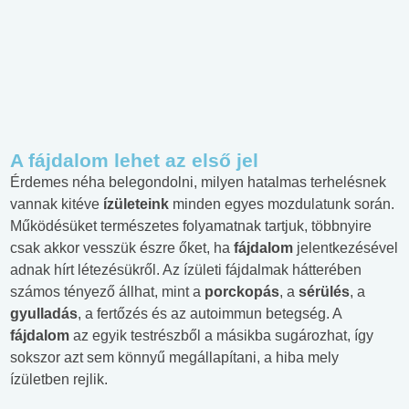
A fájdalom lehet az első jel
Érdemes néha belegondolni, milyen hatalmas terhelésnek
vannak kitéve
ízületeink
minden egyes mozdulatunk során.
Működésüket természetes folyamatnak tartjuk, többnyire
csak akkor vesszük észre őket, ha
fájdalom
jelentkezésével
adnak hírt létezésükről. Az
ízületi fájdalmak hátterében
számos tényező állhat, mint a
porckopás
, a
sérülés
, a
gyulladás
, a fertőzés és az autoimmun betegség. A
fájdalom
az egyik testrészből a másikba sugározhat, így
sokszor azt sem könnyű megállapítani, a hiba mely
ízületben rejlik.