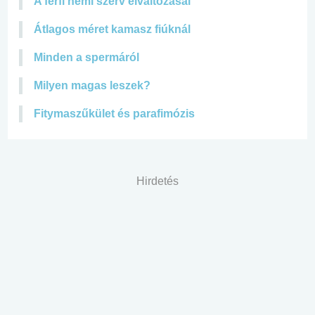
A férfi nemi szerv elváltozásai
Átlagos méret kamasz fiúknál
Minden a spermáról
Milyen magas leszek?
Fitymaszűkület és parafimózis
Hirdetés