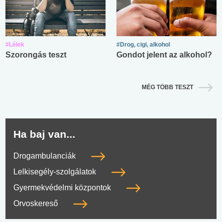
#Lélek
#Drog, cigi, alkohol
Szorongás teszt
Gondot jelent az alkohol?
MÉG TÖBB TESZT
Ha baj van...
Drogambulanciák
Lelkisegély-szolgálatok
Gyermekvédelmi központok
Orvoskereső