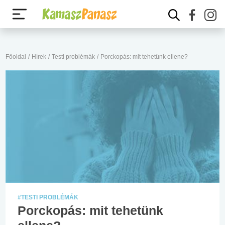
Főoldal
/
Hírek
/
Testi problémák
/
Porckopás: mit tehetünk ellene?
#TESTI PROBLÉMÁK
Porckopás: mit tehetünk