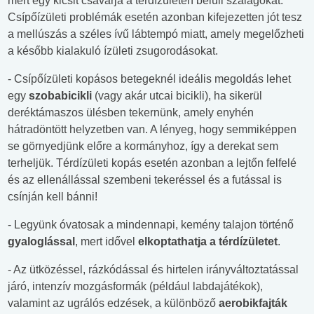
mert egy kicsit csavarja a térdízületen belüli szalagokat.
Csípőízületi problémák esetén azonban kifejezetten jót tesz
a mellúszás a széles ívű lábtempó miatt, amely megelőzheti
a később kialakuló ízületi zsugorodásokat.
- Csípőízületi kopásos betegeknél ideális megoldás lehet
egy
szobabicikli
(vagy akár utcai bicikli), ha sikerül
deréktámaszos ülésben tekernünk, amely enyhén
hátradöntött helyzetben van. A lényeg, hogy semmiképpen
se görnyedjünk előre a kormányhoz, így a derekat sem
terheljük. Térdízületi kopás esetén azonban a lejtőn felfelé
és az ellenállással szembeni tekeréssel és a futással is
csínján kell bánni!
- Legyünk óvatosak a mindennapi, kemény talajon történő
gyaloglással
, mert idővel
elkoptathatja a térdízületet
.
- Az ütközéssel, rázkódással és hirtelen irányváltoztatással
járó, intenzív mozgásformák (például labdajátékok),
valamint az ugrálós edzések, a különböző
aerobikfajták