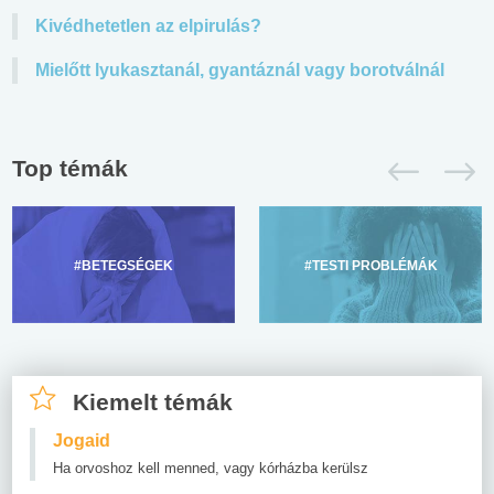
Kivédhetetlen az elpirulás?
Mielőtt lyukasztanál, gyantáznál vagy borotválnál
Top témák
#BETEGSÉGEK
#TESTI PROBLÉMÁK
Kiemelt témák
Jogaid
Ha orvoshoz kell menned, vagy kórházba kerülsz