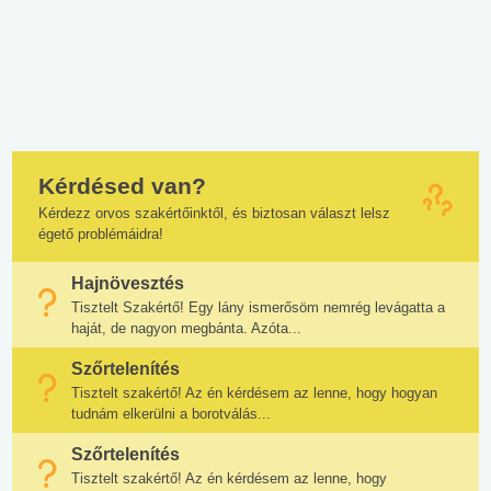
Kérdésed van?
Kérdezz orvos szakértőinktől, és biztosan választ lelsz
égető problémáidra!
Hajnövesztés
Tisztelt Szakértő! Egy lány ismerősöm nemrég levágatta a
haját, de nagyon megbánta. Azóta...
Szőrtelenítés
Tisztelt szakértő! Az én kérdésem az lenne, hogy hogyan
tudnám elkerülni a borotválás...
Szőrtelenítés
Tisztelt szakértő! Az én kérdésem az lenne, hogy