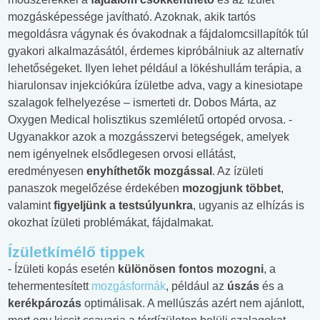
mozgásképessége javítható. Azoknak, akik tartós
megoldásra vágynak és óvakodnak a fájdalomcsillapítók túl
gyakori alkalmazásától, érdemes kipróbálniuk az alternatív
lehetőségeket. Ilyen lehet például a lökéshullám terápia, a
hiarulonsav injekciókúra ízületbe adva, vagy a kinesiotape
szalagok felhelyezése – ismerteti dr. Dobos Márta, az
Oxygen Medical holisztikus szemléletű ortopéd orvosa. -
Ugyanakkor azok a mozgásszervi betegségek, amelyek
nem igényelnek elsődlegesen orvosi ellátást,
eredményesen
enyhíthetők mozgással
. Az ízületi
panaszok megelőzése érdekében
mozogjunk többet
,
valamint
figyeljünk a testsúlyunkra
, ugyanis az elhízás is
okozhat ízületi problémákat, fájdalmakat.
Ízületkímélő tippek
- Ízületi kopás esetén
különösen fontos mozogni
, a
tehermentesített
mozgásformák
, például az
úszás
és a
kerékpározás
optimálisak. A mellúszás azért nem ajánlott,