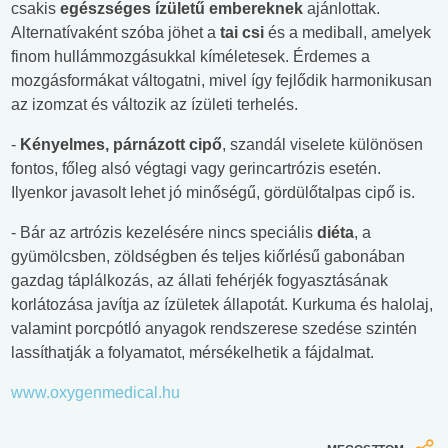
csakis
egészséges ízületű embereknek
ajánlottak.
Alternatívaként szóba jöhet a
tai csi
és a mediball, amelyek
finom hullámmozgásukkal kíméletesek. Érdemes a
mozgásformákat váltogatni, mivel így fejlődik harmonikusan
az izomzat és változik az ízületi terhelés.
-
Kényelmes, párnázott cipő
, szandál viselete különösen
fontos, főleg alsó végtagi vagy gerincartrózis esetén.
Ilyenkor javasolt lehet jó minőségű, gördülőtalpas cipő is.
- Bár az artrózis kezelésére nincs speciális
diéta
, a
gyümölcsben, zöldségben és teljes kiőrlésű gabonában
gazdag táplálkozás, az állati fehérjék fogyasztásának
korlátozása javítja az ízületek állapotát. Kurkuma és halolaj,
valamint porcpótló anyagok rendszerese szedése szintén
lassíthatják a folyamatot, mérsékelhetik a fájdalmat.
www.oxygenmedical.hu