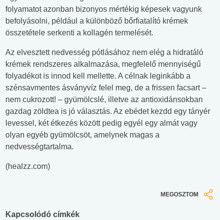
folyamatot azonban bizonyos mértékig képesek vagyunk
befolyásolni, például a különböző bőrfiatalító krémek
összetétele serkenti a kollagén termelését.
Az elvesztett nedvesség pótlásához nem elég a hidratáló
krémek rendszeres alkalmazása, megfelelő mennyiségű
folyadékot is innod kell mellette. A célnak leginkább a
szénsavmentes ásványvíz felel meg, de a frissen facsart –
nem cukrozott! – gyümölcslé, illetve az antioxidánsokban
gazdag zöldtea is jó választás. Az ebédet kezdd egy tányér
levessel, két étkezés között pedig egyél egy almát vagy
olyan egyéb gyümölcsöt, amelynek magas a
nedvességtartalma.
(healzz.com)
MEGOSZTOM
Kapcsolódó címkék