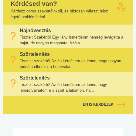
Kérdésed van?
Kérdezz orvos szakértőinktől, és biztosan választ lelsz
égető problémáidra!
Hajnövesztés
Tisztelt Szakértő! Egy lány ismerősöm nemrég levágatta a
haját, de nagyon megbánta. Azóta...
Szőrtelenítés
Tisztelt szakértő! Az én kérdésem az lenne, hogy hogyan
tudnám elkerülni a borotválás...
Szőrtelenítés
Tisztelt szakértő! Az én kérdésem az lenne, hogy
leborotválhatom e a szőrt a lábamon, ha...
ÉN IS KÉRDEZEK