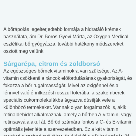
A bőrápolás legelterjedtebb formája a hidratáló krémek
használata, ám Dr. Boros-Gyevi Márta, az Oxygen Medical
esztétikai bőrgyógyásza, további hatékony módszereket
osztott meg velünk.
Sárgarépa, citrom és zöldborsó
Az egészséges bőrnek vitaminokra van szüksége. Az A-
vitamin csökkenti a ráncok előfordulásának gyakoriságát, és
fokozza a bőr rugalmasságát. Mivel az oxigénnel és a
fénnyel való érintkezést rosszul tolerálja, a szakemberek
speciális cukormolekulákba ágyazva dúsítják vele a
különböző termékeket. Vannak olyan forgalmazók is, akik
retinaldehidet alkalmaznak, amely a bőrben A-vitamin- vagy
retinsavvá alakul át. Bőröd számára fontos a C- és E-vitamin
optimális jelenléte a szervezetedben. Ez a két vitamin