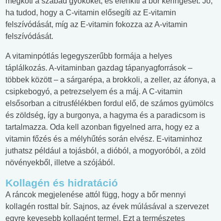
megköti a szabad gyököket, és élénkíti a bőr keringését. Jó,
ha tudod, hogy a C-vitamin elősegíti az E-vitamin
felszívódását, míg az E-vitamin fokozza az A-vitamin
felszívódását.
A vitaminpótlás legegyszerűbb formája a helyes
táplálkozás. A-vitaminban gazdag tápanyagforrások –
többek között – a sárgarépa, a brokkoli, a zeller, az áfonya, a
csipkebogyó, a petrezselyem és a máj. A C-vitamin
elsősorban a citrusfélékben fordul elő, de számos gyümölcs
és zöldség, így a burgonya, a hagyma és a paradicsom is
tartalmazza. Oda kell azonban figyelned arra, hogy ez a
vitamin főzés és a mélyhűtés során elvész. E-vitaminhoz
juthatsz például a tojásból, a dióból, a mogyoróból, a zöld
növényekből, illetve a szójából.
Kollagén és hidratáció
A ráncok megjelenése attól függ, hogy a bőr mennyi
kollagén rosttal bír. Sajnos, az évek múlásával a szervezet
egyre kevesebb kollagént termel. Ezt a természetes