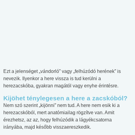
Ezt a jelenséget „vándorló” vagy „felhúzódó herének” is
nevezik. Ilyenkor a here vissza is tud kerülni a
herezacskóba, gyakran magától vagy enyhe érintésre.
Kijöhet ténylegesen a here a zacskóból?
Nem szó szerint „kijönni” nem tud. A here nem esik ki a
herezacskóból, mert anatómiailag rögzítve van. Amit
érezhetsz, az az, hogy felhúzódik a lágyékcsatorna
irányába, majd később visszaereszkedik.