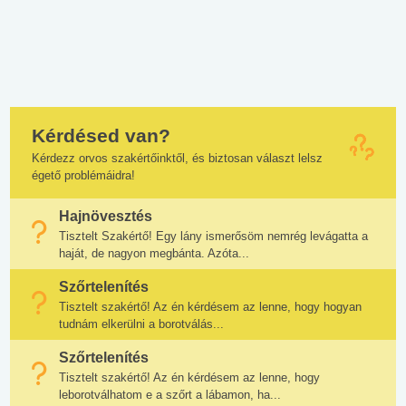
Kérdésed van?
Kérdezz orvos szakértőinktől, és biztosan választ lelsz
égető problémáidra!
Hajnövesztés
Tisztelt Szakértő! Egy lány ismerősöm nemrég levágatta a
haját, de nagyon megbánta. Azóta...
Szőrtelenítés
Tisztelt szakértő! Az én kérdésem az lenne, hogy hogyan
tudnám elkerülni a borotválás...
Szőrtelenítés
Tisztelt szakértő! Az én kérdésem az lenne, hogy
leborotválhatom e a szőrt a lábamon, ha...