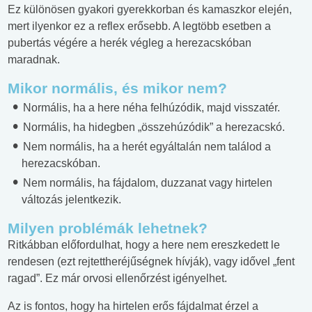
Ez különösen gyakori gyerekkorban és kamaszkor elején,
mert ilyenkor ez a reflex erősebb. A legtöbb esetben a
pubertás végére a herék végleg a herezacskóban
maradnak.
Mikor normális, és mikor nem?
Normális, ha a here néha felhúzódik, majd visszatér.
Normális, ha hidegben „összehúzódik” a herezacskó.
Nem normális, ha a herét egyáltalán nem találod a
herezacskóban.
Nem normális, ha fájdalom, duzzanat vagy hirtelen
változás jelentkezik.
Milyen problémák lehetnek?
Ritkábban előfordulhat, hogy a here nem ereszkedett le
rendesen (ezt rejtettheréjűségnek hívják), vagy idővel „fent
ragad”. Ez már orvosi ellenőrzést igényelhet.
Az is fontos, hogy ha hirtelen erős fájdalmat érzel a