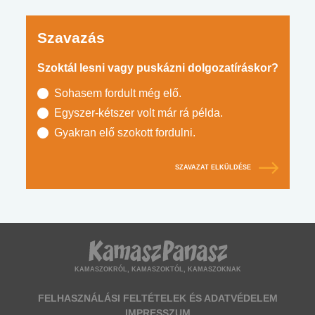
Szavazás
Szoktál lesni vagy puskázni dolgozatíráskor?
Sohasem fordult még elő.
Egyszer-kétszer volt már rá példa.
Gyakran elő szokott fordulni.
SZAVAZAT ELKÜLDÉSE
KAMASZOKRÓL, KAMASZOKTÓL, KAMASZOKNAK
FELHASZNÁLÁSI FELTÉTELEK ÉS ADATVÉDELEM
IMPRESSZUM