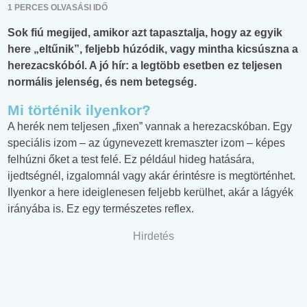
1 PERCES OLVASÁSI IDŐ
Sok fiú megijed, amikor azt tapasztalja, hogy az egyik
here „eltűnik”, feljebb húzódik, vagy mintha kicsúszna a
herezacskóból. A jó hír: a legtöbb esetben ez teljesen
normális jelenség, és nem betegség.
Mi történik ilyenkor?
A herék nem teljesen „fixen” vannak a herezacskóban. Egy
speciális izom – az úgynevezett kremaszter izom – képes
felhúzni őket a test felé. Ez például hideg hatására,
ijedtségnél, izgalomnál vagy akár érintésre is megtörténhet.
Ilyenkor a here ideiglenesen feljebb kerülhet, akár a lágyék
irányába is. Ez egy természetes reflex.
Hirdetés