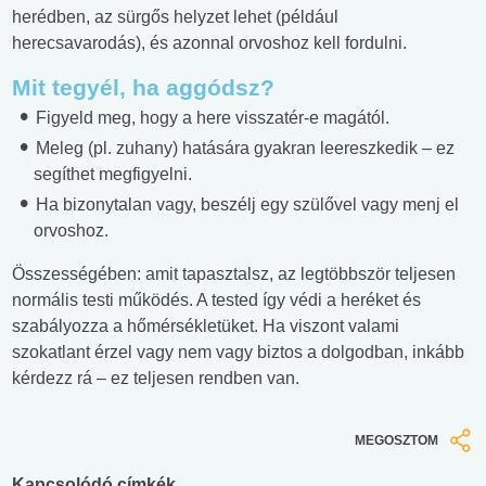
herédben, az sürgős helyzet lehet (például
herecsavarodás), és azonnal orvoshoz kell fordulni.
Mit tegyél, ha aggódsz?
Figyeld meg, hogy a here visszatér-e magától.
Meleg (pl. zuhany) hatására gyakran leereszkedik – ez
segíthet megfigyelni.
Ha bizonytalan vagy, beszélj egy szülővel vagy menj el
orvoshoz.
Összességében: amit tapasztalsz, az legtöbbször teljesen
normális testi működés. A tested így védi a heréket és
szabályozza a hőmérsékletüket. Ha viszont valami
szokatlant érzel vagy nem vagy biztos a dolgodban, inkább
kérdezz rá – ez teljesen rendben van.
MEGOSZTOM
Kapcsolódó címkék