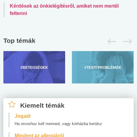
Kérdések az önkielégítésről, amiket nem mertél
feltenni
Top témák
#BETEGSÉGEK
#TESTI PROBLÉMÁK
Kiemelt témák
Jogaid
Ha orvoshoz kell menned, vagy kórházba kerülsz
Mindent az allergiáról