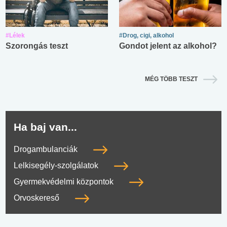
#Lélek
#Drog, cigi, alkohol
Szorongás teszt
Gondot jelent az alkohol?
MÉG TÖBB TESZT
Ha baj van...
Drogambulanciák
Lelkisegély-szolgálatok
Gyermekvédelmi központok
Orvoskereső