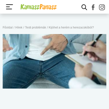
Főoldal
/
Hírek
/
Testi problémák
/
Kijöhet a herém a herezacskóból?