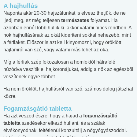
A hajhullás
Naponta akár 20-30 hajszálunkat is elveszíthetjük, de ne
ijedj meg, ez még teljesen
természetes
folyamat. Ha
azonban ennél több hullik ki, akkor valami nincs rendben. A
nők hajhullásának az okát kideríteni sokkal nehezebb, mint
a férfiakét. Először is azt kell kinyomozni, hogy öröklött
hajlamról van szó, vagy valami más lehet az oka.
Míg a férfiak szép fokozatosan a homloktól hátrafelé
húzódva veszítik el hajkoronájukat, addig a nők az egészből
veszítenek egyre többet.
Ha nem öröklött hajhullásról van szó, számos dolog játszhat
közre.
Fogamzásgátló tabletta
Ha azt veszed észre, hogy a hajad a
fogamzásgátló
tabletta
szedésekor elkezd hullani, és a szálak
elvékonyodnak, feltétlenül konzultálj a nőgyógyászoddal.