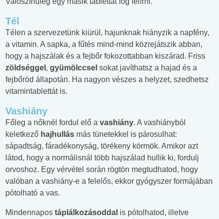
Valószínűleg egy másik tablettát fog felírni.
Tél
Télen a szervezetünk kiürül, hajunknak hiányzik a napfény,
a vitamin. A sapka, a fűtés mind-mind közrejátszik abban,
hogy a hajszálak és a fejbőr fokozottabban kiszárad. Friss
zöldséggel
,
gyümölccsel
sokat javíthatsz a hajad és a
fejbőröd állapotán. Ha nagyon vészes a helyzet, szedhetsz
vitamintablettát is.
Vashiány
Főleg a nőknél fordul elő a
vashiány
. A vashiányból
keletkező
hajhullás
más tünetekkel is párosulhat:
sápadtság, fáradékonyság, törékeny körmök. Amikor azt
látod, hogy a normálisnál több hajszálad hullik ki, fordulj
orvoshoz. Egy vérvétel során rögtön megtudhatod, hogy
valóban a vashiány-e a felelős, ekkor gyógyszer formájában
pótolható a vas.
Mindennapos
táplálkozásoddal
is pótolhatod, illetve