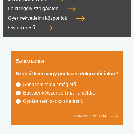
Lelkisegély-szolgálatok
Gyermekvédelmi központok
Orvoskereső
Szavazás
Szoktál lesni vagy puskázni dolgozatíráskor?
Sohasem fordult még elő.
Egyszer-kétszer volt már rá példa.
Gyakran elő szokott fordulni.
SZAVAZAT ELKÜLDÉSE