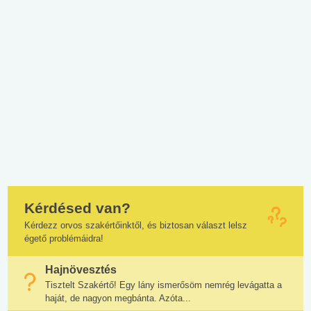
Kérdésed van?
Kérdezz orvos szakértőinktől, és biztosan választ lelsz
égető problémáidra!
Hajnövesztés
Tisztelt Szakértő! Egy lány ismerősöm nemrég levágatta a
haját, de nagyon megbánta. Azóta...