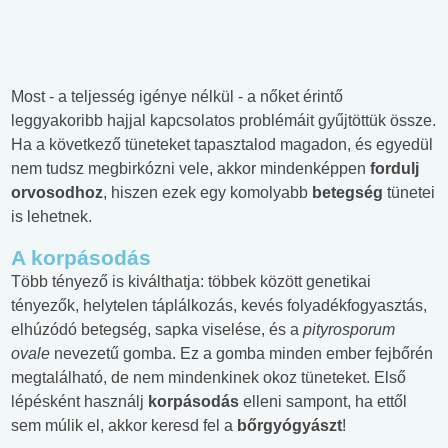
Most - a teljesség igénye nélkül - a nőket érintő
leggyakoribb hajjal kapcsolatos problémáit gyűjtöttük össze.
Ha a következő tüneteket tapasztalod magadon, és egyedül
nem tudsz megbirkózni vele, akkor mindenképpen
fordulj
orvosodhoz
, hiszen ezek egy komolyabb
betegség
tünetei
is lehetnek.
A korpásodás
Több tényező is kiválthatja: többek között genetikai
tényezők, helytelen táplálkozás, kevés folyadékfogyasztás,
elhúzódó betegség, sapka viselése, és a
pityrosporum
ovale
nevezetű gomba. Ez a gomba minden ember fejbőrén
megtalálható, de nem mindenkinek okoz tüneteket. Első
lépésként használj
korpásodás
elleni sampont, ha ettől
sem múlik el, akkor keresd fel a
bőrgyógyászt
!