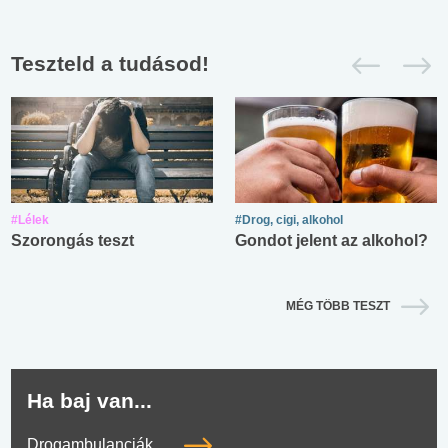
Teszteld a tudásod!
#Lélek
#Drog, cigi, alkohol
Szorongás teszt
Gondot jelent az alkohol?
MÉG TÖBB TESZT
Ha baj van...
Drogambulanciák