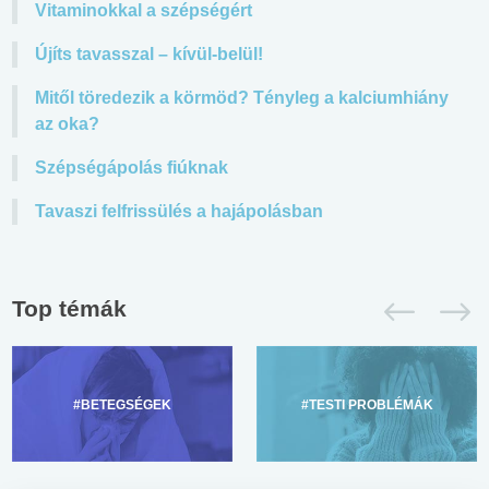
Vitaminokkal a szépségért
Újíts tavasszal – kívül-belül!
Mitől töredezik a körmöd? Tényleg a kalciumhiány
az oka?
Szépségápolás fiúknak
Tavaszi felfrissülés a hajápolásban
Top témák
#BETEGSÉGEK
#TESTI PROBLÉMÁK