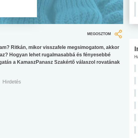
MEGOSZTOM
hajam? Ritkán, mikor visszafele megsimogatom, akkor
I
záraz? Hogyan lehet rugalmasabbá és fényesebbé
H
ogatás a KamaszPanasz Szakértő válaszol rovatának
Hirdetés