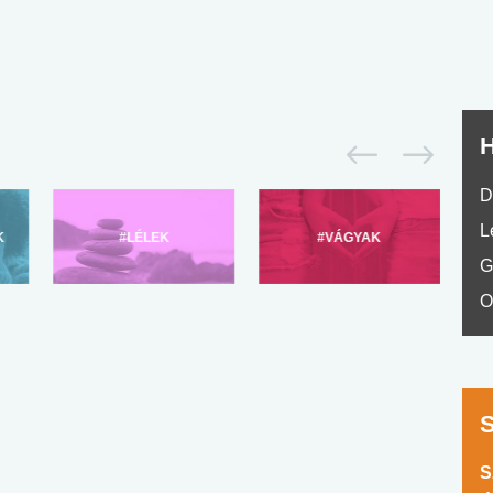
H
D
L
K
#LÉLEK
#VÁGYAK
G
O
S