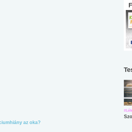
Te
#Suli, munka
#Suli, munka
#Lél
Angol középfokú
Internet-függőség
Szo
lciumhiány az oka?
nyelvvizsga teszt -
teszt
No.42