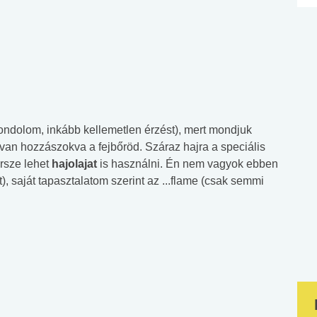
gondolom, inkább kellemetlen érzést), mert mondjuk
an hozzászokva a fejbőröd. Száraz hajra a speciális
rsze lehet
hajolajat
is használni. Én nem vagyok ebben
 saját tapasztalatom szerint az ...flame (csak semmi