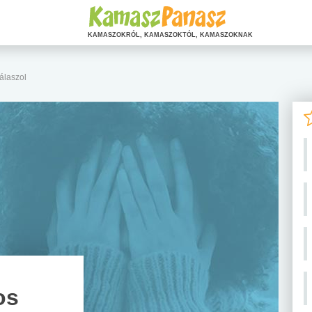
KAMASZOKRÓL, KAMASZOKTÓL, KAMASZOKNAK
álaszol
os