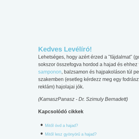
Kedves Levélíró!
Lehetséges, hogy azért érzed a "fájdalmat" (
sokszor összefogva hordod a hajad és ehhez v
samponon
, balzsamon és hajpakoláson túl pe
szakemben (esetleg kérdezz meg egy fodrászt),
reklám) hajolajai jók.
(KamaszPanasz - Dr. Szimuly Bernadett)
Kapcsolódó cikkek
Mitől óvd a hajad?
Mitől lesz gyönyörű a hajad?