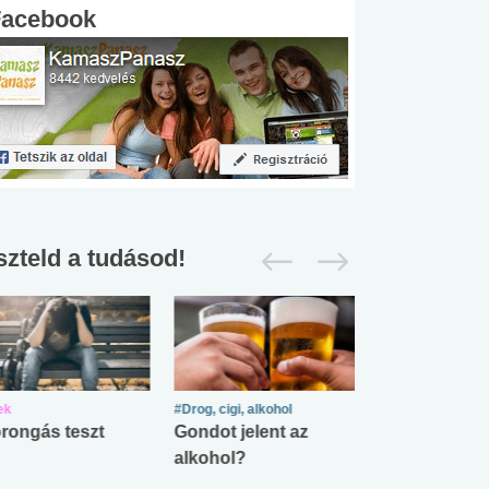
Facebook
szteld a tudásod!
ek
#Drog, cigi, alkohol
#Zöldövezet
rongás teszt
Gondot jelent az
Mekkora az ö
alkohol?
lábnyomod?