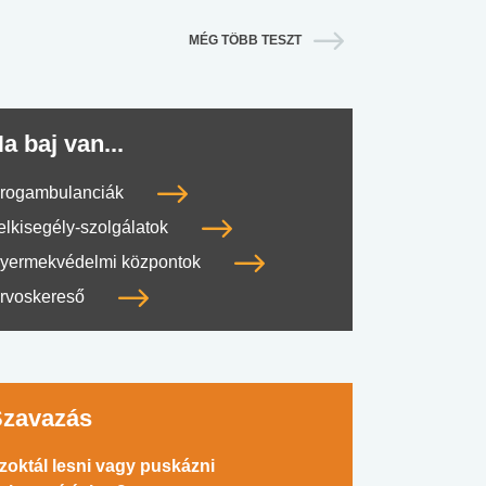
MÉG TÖBB TESZT
a baj van...
rogambulanciák
elkisegély-szolgálatok
#SULI, MUNKA
#DROG, CIGI, ALKOHOL
#TÁPLÁLK
yermekvédelmi központok
rvoskereső
Szavazás
zoktál lesni vagy puskázni