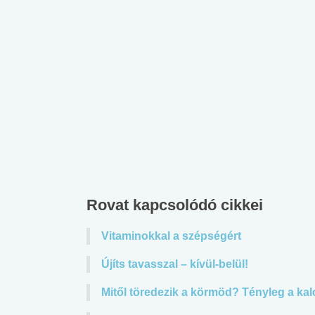
Rovat kapcsolódó cikkei
Vitaminokkal a szépségért
Újíts tavasszal – kívül-belül!
 alkohol
#Zöldövezet
#Betegségek
lent az
Mekkora az ökológiai
Elsősegély
Mitől töredezik a körmöd? Tényleg a ka
lábnyomod?
tudásteszt