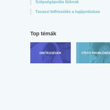
Szépségápolás fiúknak
Tavaszi felfrissülés a hajápolásban
Top témák
ZÜLŐKNEK
#BETEGSÉGEK
#TESTI PROBLÉMÁ