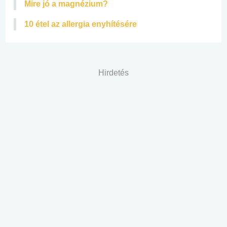
Mire jó a magnézium?
10 étel az allergia enyhítésére
Hirdetés