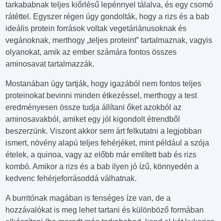
tarkababnak teljes kiőrlésű lepénnyel tálalva, és egy csomó
rátéttel. Egyszer régen úgy gondolták, hogy a rizs és a bab
ideális protein források voltak vegetáriánusoknak és
vegánoknak, merthogy „teljes proteint” tartalmaznak, vagyis
olyanokat, amik az ember számára fontos összes
aminosavat tartalmazzák.
Mostanában úgy tartják, hogy igazából nem fontos teljes
proteinokat bevinni minden étkezéssel, merthogy a test
eredményesen össze tudja állítani őket azokból az
aminosavakból, amiket egy jól kigondolt étrendből
beszerzünk. Viszont akkor sem árt felkutatni a legjobban
ismert, növény alapú teljes fehérjéket, mint például a szója
ételek, a quinoa, vagy az előbb már említett bab és rizs
kombó. Amikor a rizs és a bab ilyen jó ízű, könnyedén a
kedvenc fehérjeforrásoddá válhatnak.
A burritónak magában is fenséges íze van, de a
hozzávalókat is meg lehet tartani és különböző formában