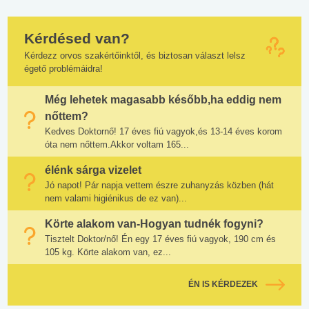
Kérdésed van?
Kérdezz orvos szakértőinktől, és biztosan választ lelsz
égető problémáidra!
Még lehetek magasabb később,ha eddig nem
nőttem?
Kedves Doktornő! 17 éves fiú vagyok,és 13-14 éves korom
óta nem nőttem.Akkor voltam 165...
élénk sárga vizelet
Jó napot! Pár napja vettem észre zuhanyzás közben (hát
nem valami higiénikus de ez van)...
Körte alakom van-Hogyan tudnék fogyni?
Tisztelt Doktor/nő! Én egy 17 éves fiú vagyok, 190 cm és
105 kg. Körte alakom van, ez...
ÉN IS KÉRDEZEK