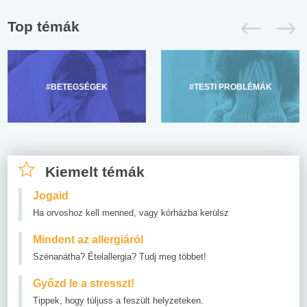
Top témák
#BETEGSÉGEK
#TESTI PROBLÉMÁK
Kiemelt témák
Jogaid
Ha orvoshoz kell menned, vagy kórházba kerülsz
Mindent az allergiáról
Szénanátha? Ételallergia? Tudj meg többet!
Győzd le a stresszt!
Tippek, hogy túljuss a feszült helyzeteken.