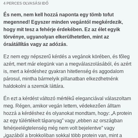
4 PERCES OLVASÁSI IDŐ
És nem, nem kell hozzá naponta egy tömb tofut
megenned! Egyszer minden vegántól megkérdezik,
hogy mit tesz a fehérje érdekében. Ez az élet egyik
törvénye, ugyanolyan elkerülhetetlen, mint az
óraátállítás vagy az adózás.
Ez nem egy népszerű kérdés a vegánok körében, és főleg
azért, mert már elegünk van a megválaszolásából, és azért
is, mert a kérdéshez gyakran hitetlenség és aggodalom
párosul, mintha bármelyik pillanatban elkezdhetnénk
haldokolni a szemük láttára.
Én ezt a kérdést változó mértékű eleganciával válaszoltam
meg. Régen, amikor vegán lettem, védekezően álltam
hozzá a kérdéshez és olyanokat mondtam, hogy: „A protein
az egy túlértékelt tápanyag” vagy „ebben az országban
fehérjeelégtelenség még nem volt bejelentve” vagy
„igazából a brokkoliban sokkal több protein van, mint a