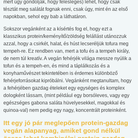
mert úgy gondolják, hogy felesleges) lehet, hogy csak
tésztát meg salátát fognak enni, csak úgy, mint én az első
napokban, sehol egy bab a láthatáron.
Sokszor vegánként az a kísértés fog el, hogy ezt a
klasszikus protein/keményítő/zöldség felállást utánozzuk
azzal, hogy a csirkét, halat, és húst lecseréljük tofura meg
tempeh-re. Ez rendben van, mert a tofu és a tempeh király,
de nem túl kreatív. A vegán fehérjék világa messze nyúlik a
tofun és a tempeh-en, és mind a táplálkozás és a
konyhaművészet tekintetében is érdemes különböző
fehérjeforrásokat kipróbálni. Vegánként megtanultam, hogy
a fehérjében gazdag ételeket egy egységes és komplex
dologként lássam, (mint például egy borsóleves, vagy egy
egészséges gabona saláta hüvelyesekkel, magokkal és
quinoa-val) nem pedig egy nagy, koncentrált proteinként.
Itt egy jó pár meglepően protein-gazdag
vegán alapanyag, amiket gond nélkül