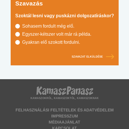
Szavazás
Szoktál lesni vagy puskázni dolgozatíráskor?
Sohasem fordult még elő.
Egyszer-kétszer volt már rá példa.
Gyakran elő szokott fordulni.
SZAVAZAT ELKÜLDÉSE
KAMASZOKRÓL, KAMASZOKTÓL, KAMASZOKNAK
FELHASZNÁLÁSI FELTÉTELEK ÉS ADATVÉDELEM
IMPRESSZUM
MÉDIAAJÁNLAT
KAPCSOLAT