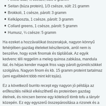
Seitan (búza protein), 1/3 csésze, sült: 21 gramm
Brokkoli, 1 csésze, párolt: 3 gramm
Kelkáposzta, 1 csésze, párolt: 3 gramm
Collard greens, 1 csésze, párolt: 5 gramm
Humusz, ¼ csésze: 5 gramm
Ha ezeket a hozzávalókat összerakjuk, nagyon könnyű
fehérjében gazdag ételeket készítenünk, arról nem is
beszélve, hogy ezek finomak és táplálóak. Az egyik
kedvenc téli reggelim a meleg quinoa zabkása, mandula
ital, és héjas kender magok friss vagy párolt gyümölcsökkel
szolgálva. Nagyon finom és kb. 15 gramm proteint tartalmaz
(ami egyébként több mint két tojás).
Ez a következő burrito recept egy nagyon jó példája az
erőfeszítés nélkül elkészíthető és proteinben gazdag
ételnek, és nincsen benne egy kötelező tömb tofu a tányér
közepén. Ez egy egyszerű összepárosítása a rizsnek és a