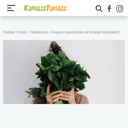
Főoldal
/
Hírek
/
Táplálkozás
/
Hogyan szerezzünk sok fehérjét vegánként?