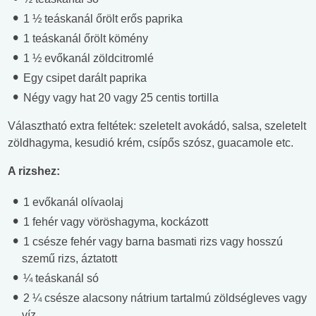
1 ½ teáskanál őrölt erős paprika
1 teáskanál őrölt kömény
1 ½ evőkanál zöldcitromlé
Egy csipet darált paprika
Négy vagy hat 20 vagy 25 centis tortilla
Választható extra feltétek: szeletelt avokádó, salsa, szeletelt
zöldhagyma, kesudió krém, csípős szósz, guacamole etc.
A rizshez:
1 evőkanál olívaolaj
1 fehér vagy vöröshagyma, kockázott
1 csésze fehér vagy barna basmati rizs vagy hosszú
szemű rizs, áztatott
¼ teáskanál só
2 ¼ csésze alacsony nátrium tartalmú zöldségleves vagy
víz