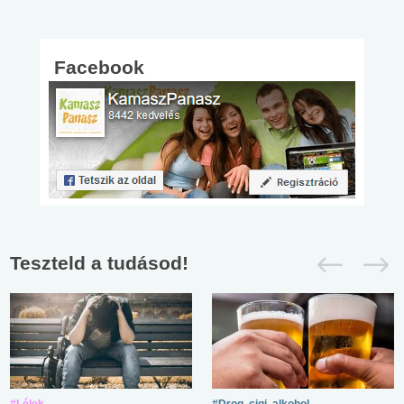
Facebook
Teszteld a tudásod!
#Lélek
#Drog, cigi, alkohol