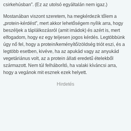
csirkehúsban”. (Ez az utolsó egyáltalán nem igaz.)
Mostanában viszont szeretem, ha megkérdezik tőlem a
„protein-kérdést”, mert akkor lehetőségem nyílik arra, hogy
beszéljek a táplálkozásról (amit imádok) és azért is, mert
elfogadom, hogy ez egy teljesen jogos kérdés. Legtöbbünk
úgy nő fel, hogy a protein/keményítő/zöldség triót eszi, és a
legtöbb esetben, kivéve, ha az apukád vagy az anyukád
vegetáriánus volt, az a protein állati eredetű ételekből
származott. Nem túl felháborító, ha valaki kíváncsi arra,
hogy a vegánok mit esznek ezek helyett.
Hirdetés