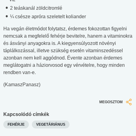
2 teáskanál zöldcitromlé
¼ csésze apróra szeletelt koliander
Ha vegán életmódot folytatsz, érdemes fokozottan figyelni
nemcsak a megfelelő fehérje bevitelre, hanem a vitaminokra
és ásványi anyagokra is. A kiegyensúlyozott növényi
táplálkozással, illetve szükség esetén vitaminszedéssel
azonban nem kell aggódnod. Évente azonban érdemes
meglátogatni a háziorvosod egy vérvételre, hogy minden
rendben van-e.
(KamaszPanasz)
MEGOSZTOM
Kapcsolódó címkék
FEHÉRJE
VEGETÁRIÁNUS