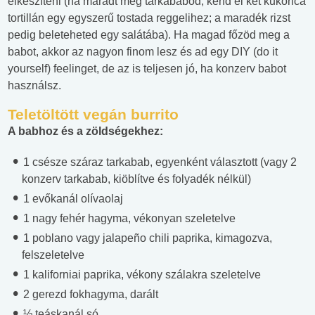
elkészíteni (ha maradt még tarkababod, kend el két kukorica
tortillán egy egyszerű tostada reggelihez; a maradék rizst
pedig beleteheted egy salátába). Ha magad főzöd meg a
babot, akkor az nagyon finom lesz és ad egy DIY (do it
yourself) feelinget, de az is teljesen jó, ha konzerv babot
használsz.
Teletöltött vegán burrito
A babhoz és a zöldségekhez:
1 csésze száraz tarkabab, egyenként választott (vagy 2
konzerv tarkabab, kiöblítve és folyadék nélkül)
1 evőkanál olívaolaj
1 nagy fehér hagyma, vékonyan szeletelve
1 poblano vagy jalapeño chili paprika, kimagozva,
felszeletelve
1 kaliforniai paprika, vékony szálakra szeletelve
2 gerezd fokhagyma, darált
½ teáskanál só