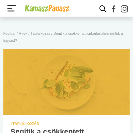
Főoldal
/
Hírek
/
Táplálkozás
/
Segítik a csökkentett cukortartalmú üdítők a
fogyást?
#TÁPLÁLKOZÁS
Segítik a csökkentett