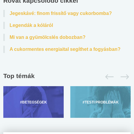
Rovat kapcsolódó cikkei
Jegeskávé: finom frissítő vagy cukorbomba?
Legendák a kóláról
Mi van a gyümölcslés dobozban?
A cukormentes energiaital segíthet a fogyásban?
Top témák
#BETEGSÉGEK
#TESTI PROBLÉMÁK