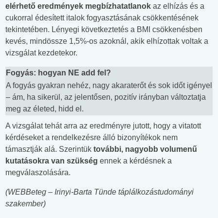
elérhető eredmények megbízhatatlanok
az elhízás és a
cukorral édesített italok fogyasztásának csökkentésének
tekintetében. Lényegi következtetés a BMI csökkenésben
kevés, mindössze 1,5%-os azoknál, akik elhízottak voltak a
vizsgálat kezdetekor.
Fogyás: hogyan NE add fel?
A fogyás gyakran nehéz, nagy akaraterőt és sok időt igényel
– ám, ha sikerül, az jelentősen, pozitív irányban változtatja
meg az életed, hidd el.
A vizsgálat tehát arra az eredményre jutott, hogy a vitatott
kérdéseket a rendelkezésre álló bizonyítékok nem
támasztják alá. Szerintük
további, nagyobb volumenű
kutatásokra van szükség
ennek a kérdésnek a
megválaszolására.
(WEBBeteg – Irinyi-Barta Tünde táplálkozástudományi
szakember)