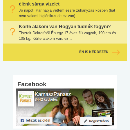
élénk sárga vizelet
Jó napot! Pár napja vettem észre zuhanyzás közben (hát
nem valami higiénikus de ez van)...
Körte alakom van-Hogyan tudnék fogyni?
Tisztelt Doktor/nő! Én egy 17 éves fiú vagyok, 190 cm és
105 kg. Körte alakom van, ez...
ÉN IS KÉRDEZEK
Facebook