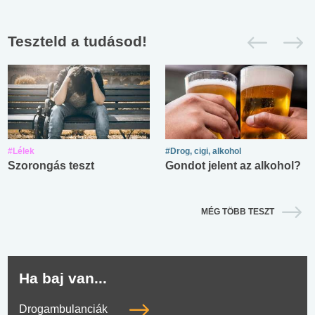
Teszteld a tudásod!
#Lélek
#Drog, cigi, alkohol
Szorongás teszt
Gondot jelent az alkohol?
MÉG TÖBB TESZT
Ha baj van...
Drogambulanciák