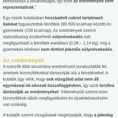
befolyásolja a jóllakottságot, így ezek
az eredmények nem
reprezentatívak
.”
Egy másik kutatásban
hozzáadott cukrot tartalmazó
italokat
fogyasztottak felnőttek (90-500 kcal/nap között) és
gyermekek (158 kcal/nap). Az eredmények szerint
statisztikailag érzékelhető
súlynövekedés
volt
megfigyelhető a felnőttek esetében (0,39 – 1,14 kg), míg a
gyermekek körében
nem történt jelentős súlynövekedés
.
Az eredmények
A szerzők több tanulmány eredményeit sorakoztatták fel,
amelyek bizonyítékokkal támasztják alá a felvetéseket. A
kutatók úgy vélik, hogy
sok vizsgálati adat nem áll
egymással ok-okozati összefüggésben
, így azok
torzítva
ábrázolják az eredményeket
. Véleményük szerint ezen
bizonyítékok újbóli megfigyelésére és újraértelmezésére
van szükség.
A kutatók szerint vizsgálataik megmutatják, hogy
a jelenleg