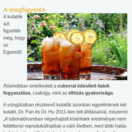
A megfigyelés
A kutatók
azt
figyelték
meg, hogy
az
Egyesült
Államokban emelkedett a
cukorral édesített italok
fogyasztása
, csakúgy, mint az
elhízás gyakorisága
.
A vizsgálatban résztvevő kutatók azonban egyetértenek két
kutató, Dr. Pan és Dr. Hu 2011-ben tett állításaival, miszerint
„A laboratóriumban végrehajtott kísérletek eredményei nem
feltétlenül reprodukálhatóak a való életben, mert több hatás