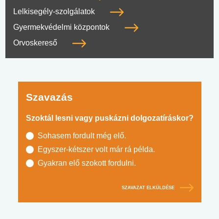
Lelkisegély-szolgálatok
Gyermekvédelmi központok
Orvoskereső
Szavazás
Szoktál lesni vagy puskázni dolgozatíráskor?
Sohasem fordult még elő.
Egyszer-kétszer volt már rá példa.
Gyakran elő szokott fordulni.
SZAVAZAT ELKÜLDÉSE