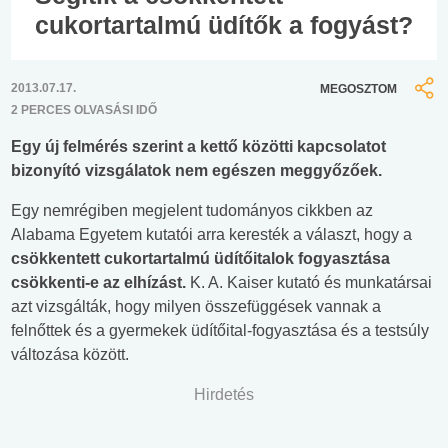
cukortartalmú üdítők a fogyást?
2013.07.17.
MEGOSZTOM
2 PERCES OLVASÁSI IDŐ
Egy új felmérés szerint a kettő közötti kapcsolatot
bizonyító vizsgálatok nem egészen meggyőzőek.
Egy nemrégiben megjelent tudományos cikkben az
Alabama Egyetem kutatói arra keresték a választ, hogy a
csökkentett cukortartalmú üdítőitalok fogyasztása
csökkenti-e az elhízást.
K. A. Kaiser kutató és munkatársai
azt vizsgálták, hogy milyen összefüggések vannak a
felnőttek és a gyermekek üdítőital-fogyasztása és a testsúly
változása között.
Hirdetés