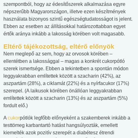
szempontból, hogy az édesítőszerek alkalmazása egyre
népszerűbb Magyarországon, illetve ezen készítmények
használata bizonyos szintű egészségtudatosságot is jelent.
Ebben az esetben az állításokkal határozottabban egyet
értők aránya inkább a lakosság körében volt magasabb.
Eltérő tájékozottság, eltérő előnyök
Nem meglepő az sem, hogy az orvosok körében –
ellentétben a lakossággal – magas a konkrét cukorpótló
szerek ismertsége. Ebben a tekintetben a spontán módon
leggyakrabban említettek között a szacharin (42%), az
aszpartám (28%), a ciklamát (22%) és a nyírfacukor (17%)
szerepel. (A laikusok körében önállóan leggyakrabban
említettek között a szacharin (13%) és az aszpartám (5%)
fordult elő.)
A
cukor
pótlók legfőbb előnyeként a szakemberek inkább a
testtömeg karbantartó hatást hangsúlyozták, emellett
kiemelték azok pozitív szerepét a diabétesz étrendi