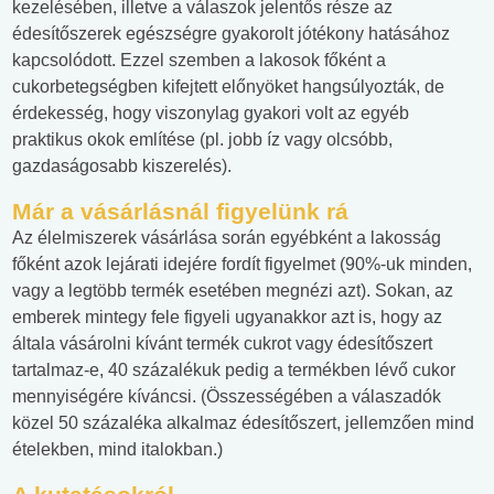
kezelésében, illetve a válaszok jelentős része az
édesítőszerek egészségre gyakorolt jótékony hatásához
kapcsolódott. Ezzel szemben a lakosok főként a
cukorbetegségben kifejtett előnyöket hangsúlyozták, de
érdekesség, hogy viszonylag gyakori volt az egyéb
praktikus okok említése (pl. jobb íz vagy olcsóbb,
gazdaságosabb kiszerelés).
Már a vásárlásnál figyelünk rá
Az élelmiszerek vásárlása során egyébként a lakosság
főként azok lejárati idejére fordít figyelmet (90%-uk minden,
vagy a legtöbb termék esetében megnézi azt). Sokan, az
emberek mintegy fele figyeli ugyanakkor azt is, hogy az
általa vásárolni kívánt termék cukrot vagy édesítőszert
tartalmaz-e, 40 százalékuk pedig a termékben lévő cukor
mennyiségére kíváncsi. (Összességében a válaszadók
közel 50 százaléka alkalmaz édesítőszert, jellemzően mind
ételekben, mind italokban.)