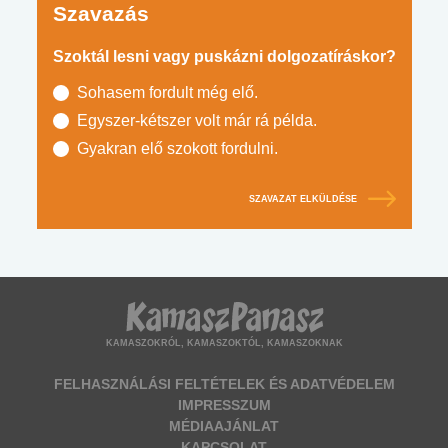
Szavazás
Szoktál lesni vagy puskázni dolgozatíráskor?
Sohasem fordult még elő.
Egyszer-kétszer volt már rá példa.
Gyakran elő szokott fordulni.
SZAVAZAT ELKÜLDÉSE
KAMASZOKRÓL, KAMASZOKTÓL, KAMASZOKNAK
FELHASZNÁLÁSI FELTÉTELEK ÉS ADATVÉDELEM
IMPRESSZUM
MÉDIAAJÁNLAT
KAPCSOLAT