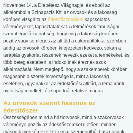
November 14. a Diabétesz Világnapja, és ebből az
alkalomból a Szinapszis Kft. az orvosok és a lakosság
körében vizsgálta az
édesítőszerekkel
kapcsolatos
véleményeket, tapasztalatokat. A felmérések tanulságai
szerint egy fő különbség, hogy míg a lakosság körében
pozitív vagy semleges az attitűd a cukorpótlókkal szemben,
addig az orvosok körében kifejezetten kedvező, sokan a
terápiás gyakorlat részének nevezik ezeket a termékeket, és
több beteg esetében is indokoltnak éreznék azok
alkalmazását. Nem meglepő, hogy a szakemberek körében
magasabb a szerek ismertsége is, mint a lakosság
esetében, ugyanakkor az érdeklődési attitűd, a téma iránti
nyitottság mindkét célcsoportnál relatíve magas.
Az orvosok szerint hasznos az
édesítőszer
Összességében mind a háziorvosok, mind a szakorvosok
véleménye pozitív az édesítőszereket illetően: minden
második megkérdezett szakmai szempontból hasznosnak,