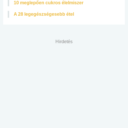
10 meglepően cukros élelmiszer
A 28 legegészségesebb étel
Hirdetés