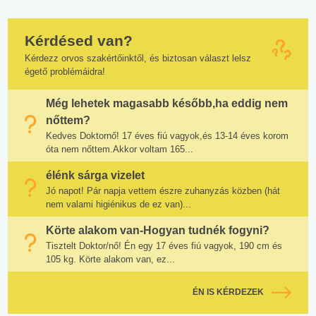
Kérdésed van?
Kérdezz orvos szakértőinktől, és biztosan választ lelsz
égető problémáidra!
Még lehetek magasabb később,ha eddig nem
nőttem?
Kedves Doktornő! 17 éves fiú vagyok,és 13-14 éves korom
óta nem nőttem.Akkor voltam 165...
élénk sárga vizelet
Jó napot! Pár napja vettem észre zuhanyzás közben (hát
nem valami higiénikus de ez van)...
Körte alakom van-Hogyan tudnék fogyni?
Tisztelt Doktor/nő! Én egy 17 éves fiú vagyok, 190 cm és
105 kg. Körte alakom van, ez...
ÉN IS KÉRDEZEK