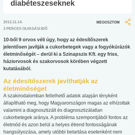
diabéteszeseknek
2012.11.14.
MEGOSZTOM
3 PERCES OLVASÁSI IDŐ
10-ből 9 orvos véli úgy, hogy az édesítőszerek
jelentősen javítják a cukorbetegek vagy a fogyókúrázók
életminőségét – derül ki a Szinapszis Kft. egy friss,
háziorvosok és szakorvosok körében végzett
kutatásából.
Az édesítőszerek javíthatják az
életminőséget
A szakirodalomban fellelhető adatok alapján tényként
állapítható meg, hogy Magyarországon magas az elhízottak
valamint a diagnosztizált és diagnosztizálatlan
cukorbetegek aránya. A probléma szempontjából fontos az
életmód és azon belül a helyes étrend fontosságának
hangsúlyozása, amely utóbbi betartása esetenként nem