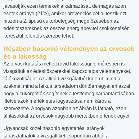
javasolják ezen termékek alkalmazását, de magas azon
esetek aránya (21%), amikor prevenciós céllal teszik ezt,
hiszen a 2. típusú cukorbetegség megelőzésében az
édesítőszereknek az összes energiabevitel csökkentésén
keresztül jelentős szerepe lehet.
Részben hasonló véleményen az orvosok
és a lakosság
Az orvosi kutatás mellett rövid lakossági felmérésben is
vizsgáltuk az édesítőszerekkel kapcsolatos véleményeket,
tájékozottságot. Az attitűd vizsgálatból kiderül: mind a
szakma, mind a laikus társadalom döntően egyet ért azzal,
hogy a cukorpótlók segítenek a testtömeg karbantartásában,
illetve azok mértékletes fogyasztása nem káros a
szervezetre. Ahogyan azonban az ábrán is látható, ezen
állításokkal az orvosok nagyobb mértékben értenek egyet.
Ugyancsak közel hasonló egyetértési arányok
tapasztalhatók a vizsgált két csoportban abból a