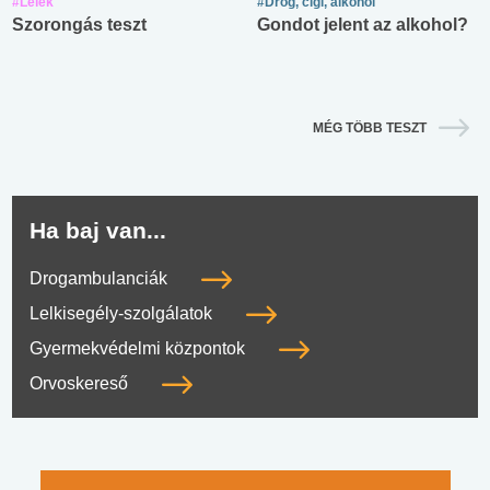
#Lélek
#Drog, cigi, alkohol
Szorongás teszt
Gondot jelent az alkohol?
MÉG TÖBB TESZT
Ha baj van...
Drogambulanciák
Lelkisegély-szolgálatok
Gyermekvédelmi központok
Orvoskereső