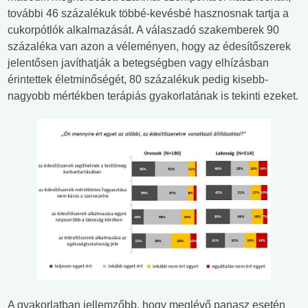
további 46 százalékuk többé-kevésbé hasznosnak tartja a
cukorpótlók alkalmazását. A válaszadó szakemberek 90
százaléka van azon a véleményen, hogy az édesítőszerek
jelentősen javíthatják a betegségben vagy elhízásban
érintettek életminőségét, 80 százalékuk pedig kisebb-
nagyobb mértékben terápiás gyakorlatának is tekinti ezeket.
A gyakorlatban jellemzőbb, hogy meglévő panasz esetén