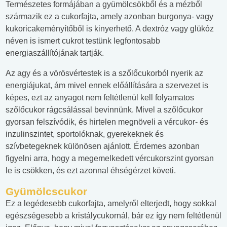
Természetes formájában a gyümölcsökből és a mézből
származik ez a cukorfajta, amely azonban burgonya- vagy
kukoricakeményítőből is kinyerhető. A dextróz vagy glükóz
néven is ismert cukrot testünk legfontosabb
energiaszállítójának tartják.
Az agy és a vörösvértestek is a szőlőcukorból nyerik az
energiájukat, ám mivel ennek előállítására a szervezet is
képes, ezt az anyagot nem feltétlenül kell folyamatos
szőlőcukor rágcsálással bevinnünk. Mivel a szőlőcukor
gyorsan felszívódik, és hirtelen megnöveli a vércukor- és
inzulinszintet, sportolóknak, gyerekeknek és
szívbetegeknek különösen ajánlott. Érdemes azonban
figyelni arra, hogy a megemelkedett vércukorszint gyorsan
le is csökken, és ezt azonnal éhségérzet követi.
Gyümölcscukor
Ez a legédesebb cukorfajta, amelyről elterjedt, hogy sokkal
egészségesebb a kristálycukornál, bár ez így nem feltétlenül