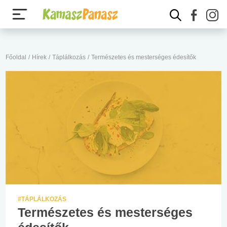
Főoldal
/
Hírek
/
Táplálkozás
/
Természetes és mesterséges édesítők
#TÁPLÁLKOZÁS
Természetes és mesterséges