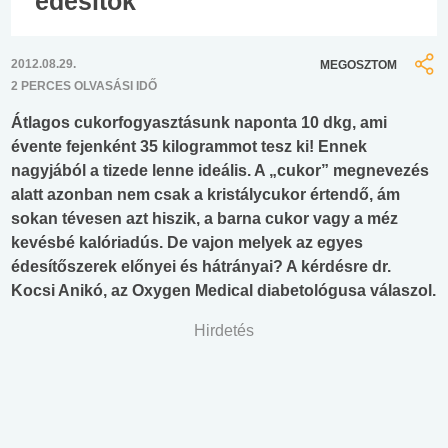
édesítők
2012.08.29.
MEGOSZTOM
2 PERCES OLVASÁSI IDŐ
Átlagos cukorfogyasztásunk naponta 10 dkg, ami
évente fejenként 35 kilogrammot tesz ki! Ennek
nagyjából a tizede lenne ideális. A „cukor” megnevezés
alatt azonban nem csak a kristálycukor értendő, ám
sokan tévesen azt hiszik, a barna cukor vagy a méz
kevésbé kalóriadús. De vajon melyek az egyes
édesítőszerek előnyei és hátrányai? A kérdésre dr.
Kocsi Anikó, az Oxygen Medical diabetológusa válaszol.
Hirdetés