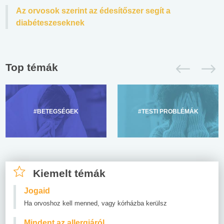
Az orvosok szerint az édesítőszer segít a
diabéteszeseknek
Top témák
#BETEGSÉGEK
#TESTI PROBLÉMÁK
Kiemelt témák
Jogaid
Ha orvoshoz kell menned, vagy kórházba kerülsz
Mindent az allergiáról