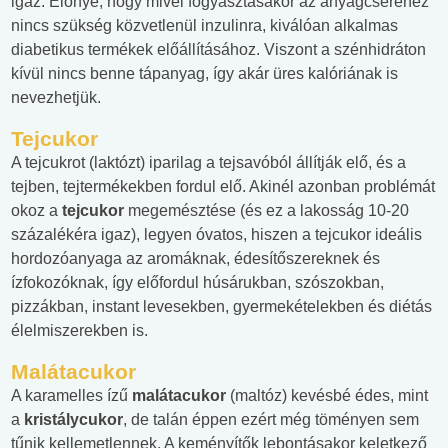
igaz. Előnye, hogy mivel fogyasztásakor az anyagcseréhez
nincs szükség közvetlenül inzulinra, kiválóan alkalmas
diabetikus termékek előállításához. Viszont a szénhidráton
kívül nincs benne tápanyag, így akár üres kalóriának is
nevezhetjük.
Tejcukor
A tejcukrot (laktózt) iparilag a tejsavóból állítják elő, és a
tejben, tejtermékekben fordul elő. Akinél azonban problémát
okoz a
tejcukor
megemésztése (és ez a lakosság 10-20
százalékéra igaz), legyen óvatos, hiszen a tejcukor ideális
hordozóanyaga az aromáknak, édesítőszereknek és
ízfokozóknak, így előfordul húsárukban, szószokban,
pizzákban, instant levesekben, gyermekételekben és diétás
élelmiszerekben is.
Malátacukor
A karamelles ízű
malátacukor
(maltóz) kevésbé édes, mint
a
kristálycukor
, de talán éppen ezért még töményen sem
tűnik kellemetlennek. A keményítők lebontásakor keletkező