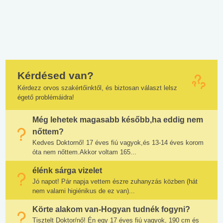
Kérdésed van?
Kérdezz orvos szakértőinktől, és biztosan választ lelsz
égető problémáidra!
Még lehetek magasabb később,ha eddig nem
nőttem?
Kedves Doktornő! 17 éves fiú vagyok,és 13-14 éves korom
óta nem nőttem.Akkor voltam 165...
élénk sárga vizelet
Jó napot! Pár napja vettem észre zuhanyzás közben (hát
nem valami higiénikus de ez van)...
Körte alakom van-Hogyan tudnék fogyni?
Tisztelt Doktor/nő! Én egy 17 éves fiú vagyok, 190 cm és