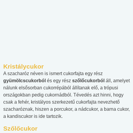
Kristálycukor
A szacharóz néven is ismert cukorfajta egy rész
gyümölcscukorból
és egy rész
szőlőcukorból
áll, amelyet
nálunk elsősorban cukorrépából állítanak elő, a trópusi
országokban pedig cukornádból. Tévedés azt hinni, hogy
csak a fehér, kristályos szerkezetű cukorfajta nevezhető
szacharóznak, hiszen a porcukor, a nádcukor, a barna cukor,
a kandiscukor is ide tartozik.
Szőlőcukor