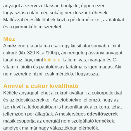
anyagot a szervezet lassan bontja le, éppen ezért
fogyasztása után még sokáig nem leszünk éhesek.
Maltózzal édesítik többek közt a péktermékeket, az italokat
és a gyermekélelmiszereket.
Méz
A
méz
energiatartalma csak egy kicsit alacsonyabb, mint
cukoré (kb. 320 Kcal/100g), ám rengeteg ásványi anyagot
tartalmaz, úgy, mint
kalcium
, kálium, vas, mangán és C-
vitamin, biotin és pantoténsav tartalma is igen magas. Aki
nem szeretne hízni, csak mértékkel fogyassza.
Amivel a cukor kiváltható
Kétféle anyaggal lehet a cukrot kiváltani: a cukorpótlókkal
és az édesítőszerekkel. Az előbbiekre jellemző, hogy az
ízen kívül a térfogatukban is hasonlítanak a cukorra, tehát
jellemzően por állagúak. A mesterséges
édesítőszerek
másik csoportja az energiát nem szolgáltató termékek,
amelyek ma már nagy választékban elérhetők.