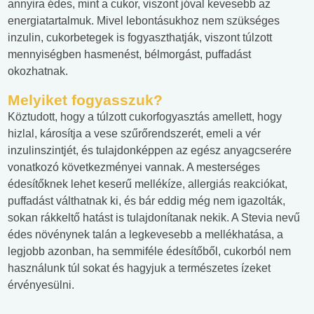
annyira édes, mint a cukor, viszont jóval kevesebb az
energiatartalmuk. Mivel lebontásukhoz nem szükséges
inzulin, cukorbetegek is fogyaszthatják, viszont túlzott
mennyiségben hasmenést, bélmorgást, puffadást
okozhatnak.
Melyiket fogyasszuk?
Köztudott, hogy a túlzott cukorfogyasztás amellett, hogy
hizlal, károsítja a vese szűrőrendszerét, emeli a vér
inzulinszintjét, és tulajdonképpen az egész anyagcserére
vonatkozó következményei vannak. A mesterséges
édesítőknek lehet keserű mellékíze, allergiás reakciókat,
puffadást válthatnak ki, és bár eddig még nem igazolták,
sokan rákkeltő hatást is tulajdonítanak nekik. A Stevia nevű
édes növénynek talán a legkevesebb a mellékhatása, a
legjobb azonban, ha semmiféle édesítőből, cukorból nem
használunk túl sokat és hagyjuk a természetes ízeket
érvényesülni.