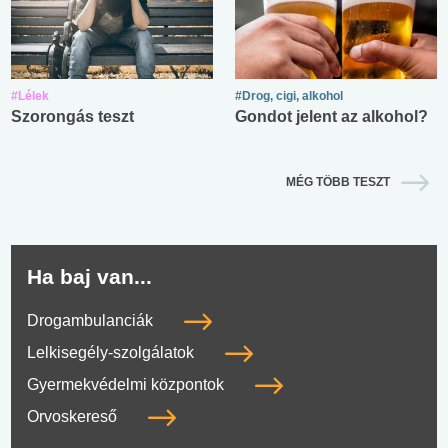
#Lélek
#Drog, cigi, alkohol
Szorongás teszt
Gondot jelent az alkohol?
MÉG TÖBB TESZT
Ha baj van...
Drogambulanciák
Lelkisegély-szolgálatok
Gyermekvédelmi központok
Orvoskereső