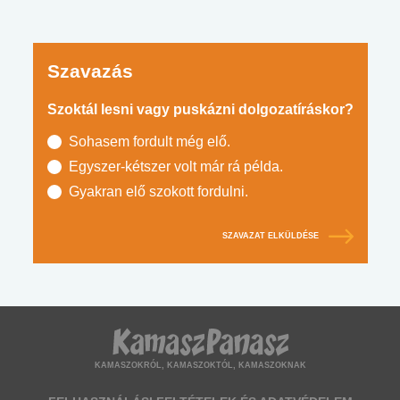
Szavazás
Szoktál lesni vagy puskázni dolgozatíráskor?
Sohasem fordult még elő.
Egyszer-kétszer volt már rá példa.
Gyakran elő szokott fordulni.
SZAVAZAT ELKÜLDÉSE
KAMASZOKRÓL, KAMASZOKTÓL, KAMASZOKNAK