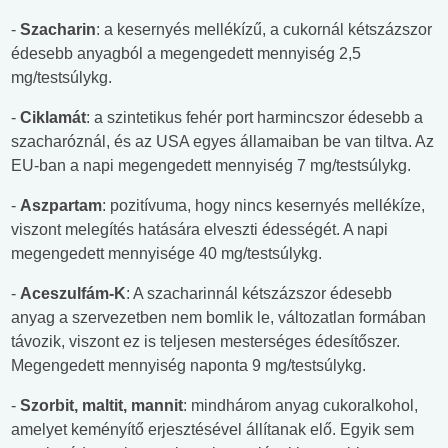
-
Szacharin
: a kesernyés mellékízű, a cukornál kétszázszor
édesebb anyagból a megengedett mennyiség 2,5
mg/testsúlykg.
-
Ciklamát
: a szintetikus fehér port harmincszor édesebb a
szacharóznál, és az USA egyes államaiban be van tiltva. Az
EU-ban a napi megengedett mennyiség 7 mg/testsúlykg.
-
Aszpartam
: pozitívuma, hogy nincs kesernyés mellékíze,
viszont melegítés hatására elveszti édességét. A napi
megengedett mennyisége 40 mg/testsúlykg.
-
Aceszulfám-K
: A szacharinnál kétszázszor édesebb
anyag a szervezetben nem bomlik le, változatlan formában
távozik, viszont ez is teljesen mesterséges édesítőszer.
Megengedett mennyiség naponta 9 mg/testsúlykg.
-
Szorbit, maltit, mannit
: mindhárom anyag cukoralkohol,
amelyet keményítő erjesztésével állítanak elő. Egyik sem