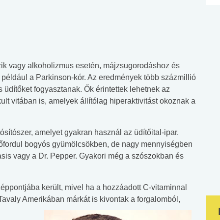
ezik vagy alkoholizmus esetén, májzsugorodáshoz és
t például a Parkinson-kór. Az eredmények több százmillió
 üdítőket fogyasztanak. Ők érintettek lehetnek az
t vitában is, amelyek állítólag hiperaktivitást okoznak a
sítószer, amelyet gyakran használ az üdítőital-ipar.
 előfordul bogyós gyümölcsökben, de nagy mennyiségben
Oasis vagy a Dr. Pepper. Gyakori még a szószokban és
éppontjába került, mivel ha a hozzáadott C-vitaminnal
 Tavaly Amerikában márkát is kivontak a forgalomból,