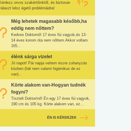
Kérdezz orvos szakértőinktől, és biztosan
választ lelsz égető problémáidra!
Még lehetek magasabb később,ha
eddig nem nőttem?
Kedves Doktornő! 17 éves fiú vagyok,és 13-
14 éves korom óta nem nőttem.Akkor voltam
165...
élénk sárga vizelet
Jó napot! Pár napja vettem észre zuhanyzás
közben (hát nem valami higiénikus de ez
van)...
Körte alakom van-Hogyan tudnék
fogyni?
Tisztelt Doktor/nő! Én egy 17 éves fiú vagyok,
190 cm és 105 kg. Körte alakom van, ez...
ÉN IS KÉRDEZEK