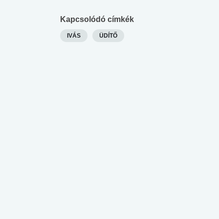
lábnyomod?
tudásteszt
Kapcsolódó címkék
IVÁS
ÜDÍTŐ