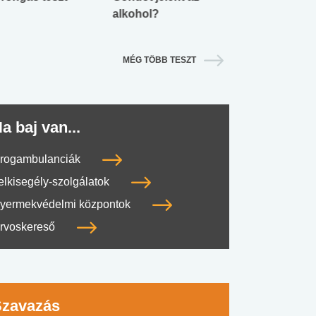
alkohol?
lábnyomod?
MÉG TÖBB TESZT
a baj van...
rogambulanciák
elkisegély-szolgálatok
yermekvédelmi központok
rvoskereső
Szavazás