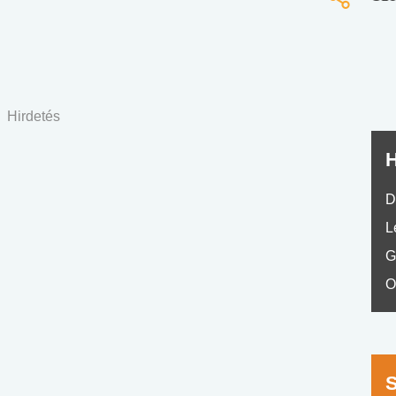
nyelvvizsga teszt -
teszt
No.42
Hirdetés
H
D
L
G
O