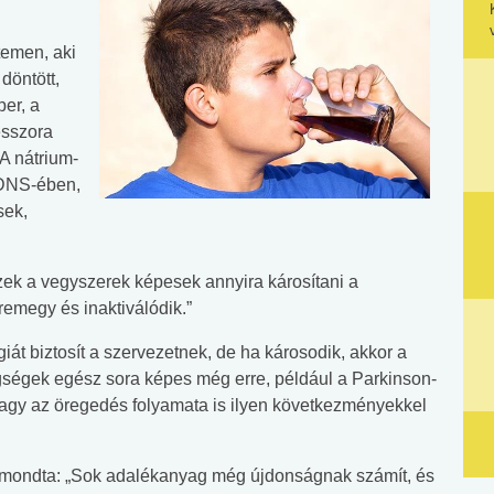
temen, aki
döntött,
per, a
esszora
A nátrium-
ő DNS-ében,
sek,
k a vegyszerek képesek annyira károsítani a
remegy és inaktiválódik.”
át biztosít a szervezetnek, de ha károsodik, akkor a
gségek egész sora képes még erre, például a Parkinson-
agy az öregedés folyamata is ilyen következményekkel
elmondta: „Sok adalékanyag még újdonságnak számít, és