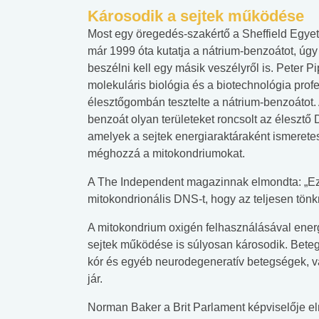
Károsodik a sejtek működése
Most egy öregedés-szakértő a Sheffield Egye
már 1999 óta kutatja a nátrium-benzoátot, úgy 
beszélni kell egy másik veszélyről is. Peter Pi
molekuláris biológia és a biotechnológia prof
élesztőgombán tesztelte a nátrium-benzoátot. 
benzoát olyan területeket roncsolt az éleszt
amelyek a sejtek energiaraktáraként ismerete
méghozzá a mitokondriumokat.
A The Independent magazinnak elmondta: „Eze
mitokondrionális DNS-t, hogy az teljesen tönk
A mitokondrium oxigén felhasználásával energi
sejtek működése is súlyosan károsodik. Bete
kór és egyéb neurodegeneratív betegségek, v
jár.
Norman Baker a Brit Parlament képviselője 