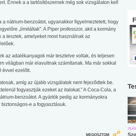
t. Ennek a a tartósítószernek még sok vizsgálaton kell
a nátrium-benzoátot, ugyanakkor figyelmeztetett, hogy
gyelőre „limitáltak”. A Piper professzor, akit a kormány
ek a tesztek, amelyeket most használnak az
lelőek.
ek az adalékanyagok már tesztelve voltak, és teljesen
rn világban már elavultnak számítanak. Ma már sokkal
 évvel ezelőtt.
atosak, amíg az újabb vizsgálatok nem fejeződtek be.
Te
telenül fogyasztják ezeket az italokat.” A Coca-Cola, a
nátrium-benzoátot. A gyártók pedig az kormányokra
y biztonságos-e a fogyasztásuk.
#Suli, munka
#Suli, munka
#Lél
Angol középfokú
Internet-függőség
Szo
MEGOSZTOM