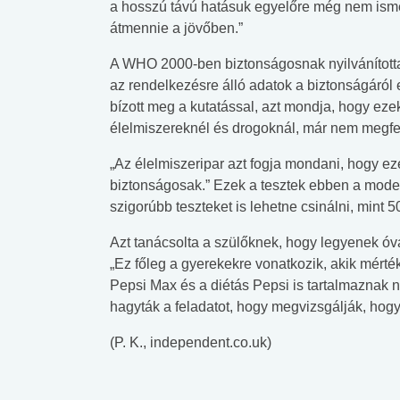
a hosszú távú hatásuk egyelőre még nem ismer
átmennie a jövőben.”
A WHO 2000-ben biztonságosnak nyilvánította 
az rendelkezésre álló adatok a biztonságáról e
bízott meg a kutatással, azt mondja, hogy ez
élelmiszereknél és drogoknál, már nem megfe
„Az élelmiszeripar azt fogja mondani, hogy ez
biztonságosak.” Ezek a tesztek ebben a mode
szigorúbb teszteket is lehetne csinálni, mint 50
Azt tanácsolta a szülőknek, hogy legyenek óv
„Ez főleg a gyerekekre vonatkozik, akik mérték
Pepsi Max és a diétás Pepsi is tartalmaznak 
hagyták a feladatot, hogy megvizsgálják, hog
(P. K., independent.co.uk)
 alkohol
#Zöldövezet
#Betegségek
lent az
Mekkora az ökológiai
Elsősegély