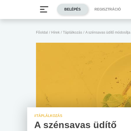
BELÉPÉS
REGISZTRÁCIÓ
Főoldal
/
Hírek
/
Táplálkozás
/
A szénsavas üdítő módosítj
#TÁPLÁLKOZÁS
A szénsavas üdítő