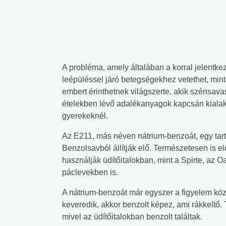
A probléma, amely általában a korral jelentk
leépüléssel járó betegségekhez vetethet, min
embert érinthetnek világszerte, akik szénsavas
ételekben lévő adalékanyagok kapcsán kialakul
gyerekeknél.
Az E211, más néven nátrium-benzoát, egy tartó
Benzolsavból állítják elő. Természetesen is
használják üdítőitalokban, mint a Spirte, az 
páclevekben is.
A nátrium-benzoát már egyszer a figyelem köz
keveredik, akkor benzolt képez, ami rákkeltő.
mivel az üdítőitalokban benzolt találtak.