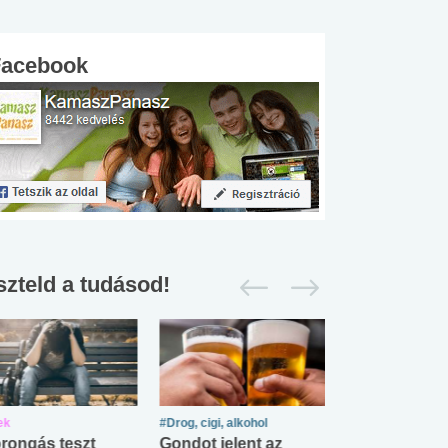
Facebook
szteld a tudásod!
ek
#Drog, cigi, alkohol
#Zöldövezet
rongás teszt
Gondot jelent az
Mekkora az ö