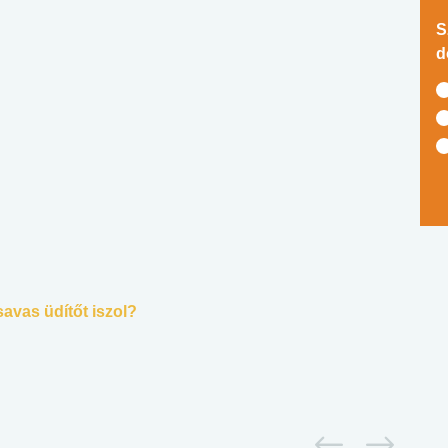
S
d
savas üdítőt iszol?