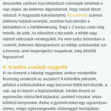
desszertek valóban ínycsiklandozó csemegék lehetnek a
nap végén, de érdemes átgondolnod, hogy melyik típust
válaszd. A magasabb kakaótartalmú
étcsokiknak
számos
jótékony hatását ismerjük, azonban kulcskérdés e
tekintetben is a mértékletesség. Napi 1-2 kocka csoki még
belefér, de jobb, ha elkerülöd a tejcsokik, a töltött vagy
mártott változatok mindegyikét. Ha nem tudsz lemondani a
csokiról, érdemes átprogramozni az eddigi szokásaidat: azt
a keveset, amit megengedsz magadnak, még délelőtt
fogyaszd el!
4. Kiadós családi reggelik
Ki ne élvezné a hétvégi reggeliket, amikor mindenféle
finomság sorakozik az asztalon? A különféle péksütik,
például a kolbászkákkal vagy baconnel töltött kelt tészták, a
sajt, vaj és tejszín a leghizlalóbbak. Inkább élvezd az
egyszerűen elkészített tojásokat, szeletelt húsokat, teljes
kiőrlésű kenyereket, illetve a gyümölcsöket egy ugyanolyan
ízletes, mégis egészségesebb villásreggeli formájában.