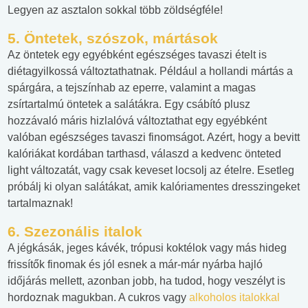
Legyen az asztalon sokkal több zöldségféle!
5. Öntetek, szószok, mártások
Az öntetek egy egyébként egészséges tavaszi ételt is
diétagyilkossá változtathatnak. Például a hollandi mártás a
spárgára, a tejszínhab az eperre, valamint a magas
zsírtartalmú öntetek a salátákra. Egy csábító plusz
hozzávaló máris hizlalóvá változtathat egy egyébként
valóban egészséges tavaszi finomságot. Azért, hogy a bevitt
kalóriákat kordában tarthasd, válaszd a kedvenc önteted
light változatát, vagy csak keveset locsolj az ételre. Esetleg
próbálj ki olyan salátákat, amik kalóriamentes dresszingeket
tartalmaznak!
6. Szezonális italok
A jégkásák, jeges kávék, trópusi koktélok vagy más hideg
frissítők finomak és jól esnek a már-már nyárba hajló
időjárás mellett, azonban jobb, ha tudod, hogy veszélyt is
hordoznak magukban. A cukros vagy
alkoholos italokkal