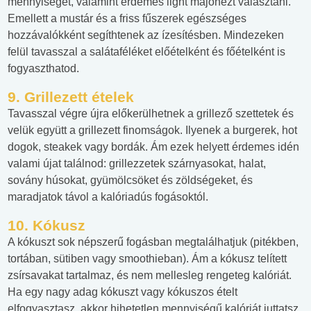
mennyiségét, valamint érdemes light majonézt választani.
Emellett a mustár és a friss fűszerek egészséges
hozzávalókként segíthtenek az ízesítésben. Mindezeken
felül tavasszal a salátaféléket előételként és főételként is
fogyaszthatod.
9. Grillezett ételek
Tavasszal végre újra előkerülhetnek a grillező szettetek és
velük együtt a grillezett finomságok. Ilyenek a burgerek, hot
dogok, steakek vagy bordák. Ám ezek helyett érdemes idén
valami újat találnod: grillezzetek szárnyasokat, halat,
sovány húsokat, gyümölcsöket és zöldségeket, és
maradjatok távol a kalóriadús fogásoktól.
10. Kókusz
A kókuszt sok népszerű fogásban megtalálhatjuk (pitékben,
tortában, sütiben vagy smoothieban). Ám a kókusz telített
zsírsavakat tartalmaz, és nem mellesleg rengeteg kalóriát.
Ha egy nagy adag kókuszt vagy kókuszos ételt
elfogyasztasz, akkor hihetetlen mennyiségű kalóriát juttatsz