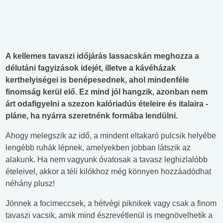
A kellemes tavaszi időjárás lassacskán meghozza a
délutáni fagyizások idejét, illetve a kávéházak
kerthelyiségei is benépesednek, ahol mindenféle
finomság kerül elő. Ez mind jól hangzik, azonban nem
árt odafigyelni a szezon kalóriadús ételeire és italaira -
pláne, ha nyárra szeretnénk formába lendülni.
Ahogy melegszik az idő, a mindent eltakaró pulcsik helyébe
lengébb ruhák lépnek, amelyekben jobban látszik az
alakunk. Ha nem vagyunk óvatosak a tavasz leghizlalóbb
ételeivel, akkor a téli kilókhoz még könnyen hozzáadódhat
néhány plusz!
Jönnek a focimeccsek, a hétvégi piknikek vagy csak a finom
tavaszi vacsik, amik mind észrevétlenül is megnövelhetik a