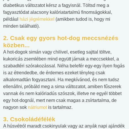
diabetikus változatot kérsz a fagyisnál. Töltsd meg a
fagyasztódat alacsony kalóriatartalmú finomságokkal,
például
házi jégrémekkel
(amikben tudod is, hogy mi
minden található).
2. Csak egy gyors hot-dog meccsnézés
közben...
A hot-dogok simán vagy chilivel, esetleg sajttal töltve,
kukoricás zsemlében mind együtt járnak a meccsekkel, a
szabadtéri szórakozással. Néha belefér egy-egy ilyen fogás
is az étrendedbe, de érdemes ezeket tényleg csak
alkalomadtán fogyasztani. Ha megkívánod, és nem tudsz
ellenállni, próbáld meg a sima változatot, amiben fűszerek
vannak és nem kalóriadús szószok, illetve ne egyél többet
egy hot-dognál, mert nem csak magas a zsírtartalma, de
nagyon sok
nátriumot
is tartalmaz.
3. Csokoládéfélék
A húsvétról maradt csokinyulak vagy az anyák napi ajándék