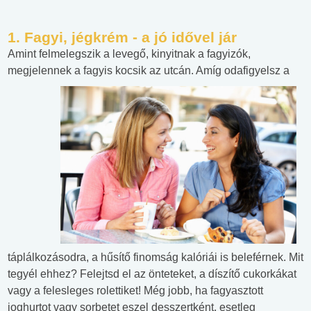
1. Fagyi, jégkrém - a jó idővel jár
Amint felmelegszik a levegő, kinyitnak a fagyizók,
megjelennek a fagyis kocsik az utcán. Amíg
odafigyelsz a
táplálkozásodra, a hűsítő finomság kalóriái is beleférnek. Mit
tegyél ehhez? Felejtsd el az önteteket, a díszítő cukorkákat
vagy a felesleges rolettiket! Még jobb, ha fagyasztott
joghurtot vagy sorbetet eszel desszertként, esetleg