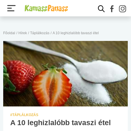
Főoldal
/
Hírek
/
Táplálkozás
/
A 10 leghizlalóbb tavaszi étel
#TÁPLÁLKOZÁS
A 10 leghizlalóbb tavaszi étel