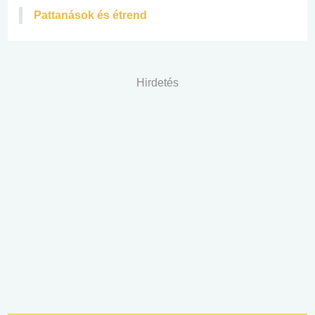
Pattanások és étrend
Hirdetés