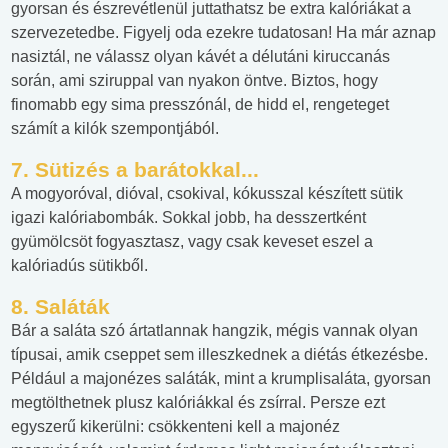
gyorsan és észrevétlenül juttathatsz be extra kalóriákat a
szervezetedbe. Figyelj oda ezekre tudatosan! Ha már aznap
nasiztál, ne válassz olyan kávét a délutáni kiruccanás
során, ami sziruppal van nyakon öntve. Biztos, hogy
finomabb egy sima presszónál, de hidd el, rengeteget
számít a kilók szempontjából.
7. Sütizés a barátokkal...
A mogyoróval, dióval, csokival, kókusszal készített sütik
igazi kalóriabombák. Sokkal jobb, ha desszertként
gyümölcsöt fogyasztasz, vagy csak keveset eszel a
kalóriadús sütikből.
8. Saláták
Bár a saláta szó ártatlannak hangzik, mégis vannak olyan
típusai, amik cseppet sem illeszkednek a diétás étkezésbe.
Például a majonézes saláták, mint a krumplisaláta, gyorsan
megtölthetnek plusz kalóriákkal és zsírral. Persze ezt
egyszerű kikerülni: csökkenteni kell a majonéz