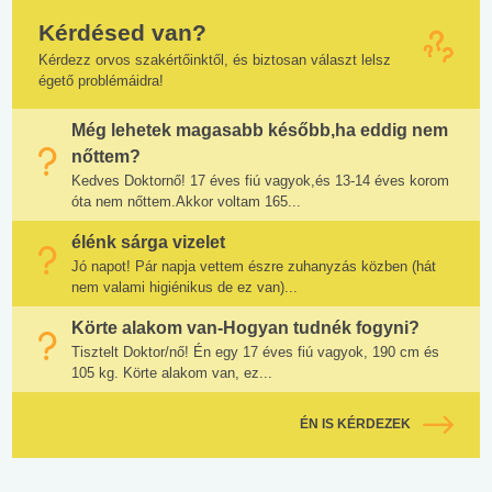
Kérdésed van?
Kérdezz orvos szakértőinktől, és biztosan választ lelsz
égető problémáidra!
Még lehetek magasabb később,ha eddig nem
nőttem?
Kedves Doktornő! 17 éves fiú vagyok,és 13-14 éves korom
óta nem nőttem.Akkor voltam 165...
élénk sárga vizelet
Jó napot! Pár napja vettem észre zuhanyzás közben (hát
nem valami higiénikus de ez van)...
Körte alakom van-Hogyan tudnék fogyni?
Tisztelt Doktor/nő! Én egy 17 éves fiú vagyok, 190 cm és
105 kg. Körte alakom van, ez...
ÉN IS KÉRDEZEK