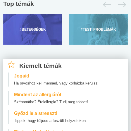
Top témák
#BETEGSÉGEK
#TESTI PROBLÉMÁK
Kiemelt témák
Jogaid
Ha orvoshoz kell menned, vagy kórházba kerülsz
Mindent az allergiáról
Szénanátha? Ételallergia? Tudj meg többet!
Győzd le a stresszt!
Tippek, hogy túljuss a feszült helyzeteken.