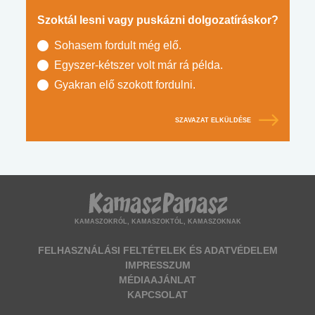
Szoktál lesni vagy puskázni dolgozatíráskor?
Sohasem fordult még elő.
Egyszer-kétszer volt már rá példa.
Gyakran elő szokott fordulni.
SZAVAZAT ELKÜLDÉSE
KAMASZOKRÓL, KAMASZOKTÓL, KAMASZOKNAK
FELHASZNÁLÁSI FELTÉTELEK ÉS ADATVÉDELEM
IMPRESSZUM
MÉDIAAJÁNLAT
KAPCSOLAT