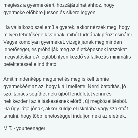
megtesz a gyermekéért, hozzájárulhat ahhoz, hogy
gyermeke előbbre jusson és sikere legyen.
Ha vállalkozó szellemű a gyerek, akkor nézzék meg, hogy
milyen lehetőségeik vannak, miből tudnának pénzt csinálni.
Vegye komolyan gyermekét, vizsgáljanak meg minden
lehetőséget, és próbálják meg az életképesnek látszókat
megvalósítani. A legtöbb ilyen kezdő vállalkozás minimális
befektetéssel elindítható.
Amit mindenképp megtehet és meg is kell tennie
gyermekéért az az, hogy kiáll mellette. Némi bátorítás, jó
szó, tanács segíthet neki újból lendületet venni és
nekikezdeni az álláskesésnek előröl, új megközelítésből.
Ha úgy látja jónak, akkor küldje el iskolába vagy szakmát
tanulni, hogy több lehetőséggel induljon neki az életnek.
M.T. - yourteenager