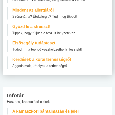
Ha orvoshoz kell menned, vagy kórházba kerülsz
Mindent az allergiáról
Szénanátha? Ételallergia? Tudj meg többet!
Győzd le a stresszt!
Tippek, hogy túljuss a feszült helyzeteken.
Elsősegély tudásteszt
Tudod, mi a teendő vészhelyzetben? Teszteld!
Kérdések a korai terhességről
Aggodalmak, kételyek a terhességről
Infotár
Hasznos, kapcsolódó cikkek
A kamaszkori bántalmazás és jelei