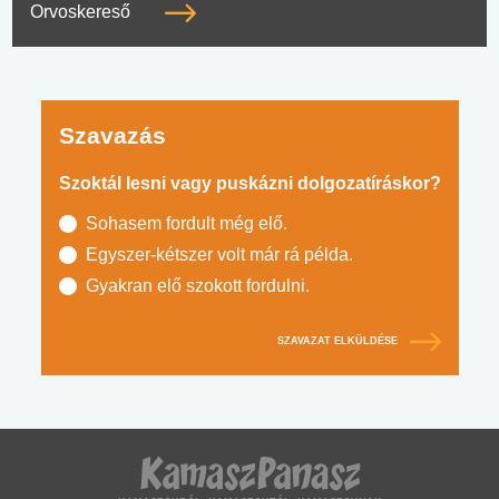
Orvoskereső
Szavazás
Szoktál lesni vagy puskázni dolgozatíráskor?
Sohasem fordult még elő.
Egyszer-kétszer volt már rá példa.
Gyakran elő szokott fordulni.
SZAVAZAT ELKÜLDÉSE