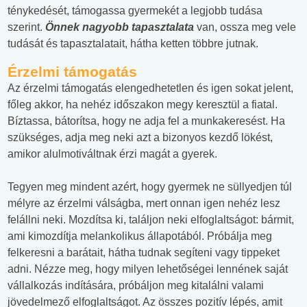
ténykedését, támogassa gyermekét a legjobb tudása
szerint.
Önnek nagyobb tapasztalata
van, ossza meg vele
tudását és tapasztalatait, hátha ketten többre jutnak.
Érzelmi támogatás
Az érzelmi támogatás elengedhetetlen és igen sokat jelent,
főleg akkor, ha nehéz időszakon megy keresztül a fiatal.
Bíztassa, bátorítsa, hogy ne adja fel a munkakeresést. Ha
szükséges, adja meg neki azt a bizonyos kezdő lökést,
amikor alulmotiváltnak érzi magát a gyerek.
Tegyen meg mindent azért, hogy gyermek ne süllyedjen túl
mélyre az érzelmi válságba, mert onnan igen nehéz lesz
felállni neki. Mozdítsa ki, találjon neki elfoglaltságot: bármit,
ami kimozdítja melankolikus állapotából. Próbálja meg
felkeresni a barátait, hátha tudnak segíteni vagy tippeket
adni. Nézze meg, hogy milyen lehetőségei lennének saját
vállalkozás indítására, próbáljon meg kitalálni valami
jövedelmező elfoglaltságot. Az összes pozitív lépés, amit