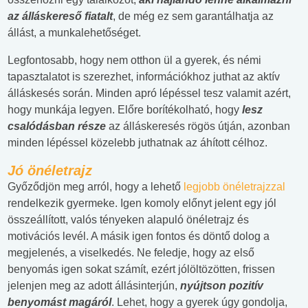
az álláskereső fiatalt
, de még ez sem garantálhatja az
állást, a munkalehetőséget.
Legfontosabb, hogy nem otthon ül a gyerek, és némi
tapasztalatot is szerezhet, információkhoz juthat az aktív
álláskesés során. Minden apró lépéssel tesz valamit azért,
hogy munkája legyen. Előre borítékolható, hogy
lesz
csalódásban része
az álláskeresés rögös útján, azonban
minden lépéssel közelebb juthatnak az áhított célhoz.
Jó önéletrajz
Győződjön meg arról, hogy a lehető
legjobb önéletrajzzal
rendelkezik gyermeke. Igen komoly előnyt jelent egy jól
összeállított, valós tényeken alapuló önéletrajz és
motivációs levél. A másik igen fontos és döntő dolog a
megjelenés, a viselkedés. Ne feledje, hogy az első
benyomás igen sokat számít, ezért jólöltözötten, frissen
jelenjen meg az adott állásinterjún,
nyújtson pozitív
benyomást magáról
. Lehet, hogy a gyerek úgy gondolja,