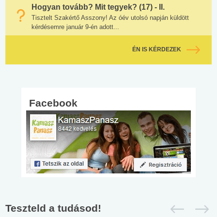
Hogyan tovább? Mit tegyek? (17) - II.
Tisztelt Szakértő Asszony! Az óév utolsó napján küldött
kérdésemre január 9-én adott...
ÉN IS KÉRDEZEK
Facebook
Teszteld a tudásod!