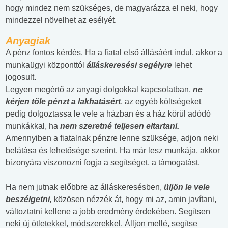
hogy mindez nem szükséges, de magyarázza el neki, hogy
mindezzel növelhet az esélyét.
Anyagiak
A pénz fontos kérdés. Ha a fiatal első állásáért indul, akkor a
munkaügyi központtól
álláskeresési segélyre
lehet
jogosult.
Legyen megértő az anyagi dolgokkal kapcsolatban,
ne
kérjen tőle pénzt a lakhatásért
, az egyéb költségeket
pedig dolgoztassa le vele a házban és a ház körül adódó
munkákkal, ha
nem szeretné teljesen eltartani.
Amennyiben a fiatalnak pénzre lenne szüksége, adjon neki
belátása és lehetősége szerint. Ha már lesz munkája, akkor
bizonyára viszonozni fogja a segítséget, a támogatást.
Ha nem jutnak előbbre az álláskeresésben,
üljön le vele
beszélgetni,
közösen nézzék át, hogy mi az, amin javítani,
változtatni kellene a jobb eredmény érdekében. Segítsen
neki új ötletekkel, módszerekkel. Álljon mellé, segítse