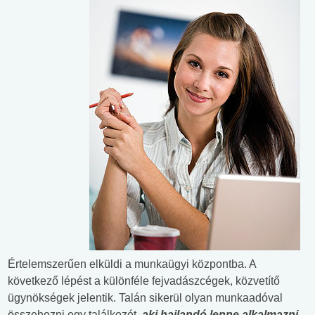
Értelemszerűen elküldi a munkaügyi központba. A
következő lépést a különféle fejvadászcégek, közvetítő
ügynökségek jelentik. Talán sikerül olyan munkaadóval
összehozni egy találkozót,
aki hajlandó lenne alkalmazni