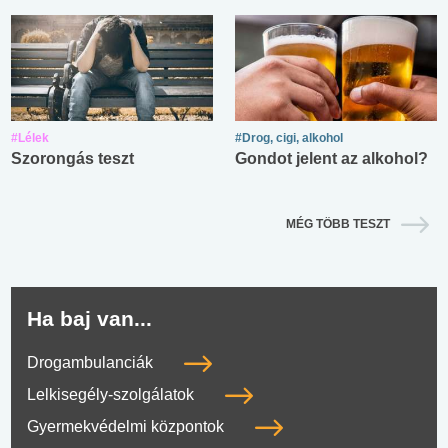
#Lélek
#Drog, cigi, alkohol
Szorongás teszt
Gondot jelent az alkohol?
MÉG TÖBB TESZT
Ha baj van...
Drogambulanciák
Lelkisegély-szolgálatok
Gyermekvédelmi központok