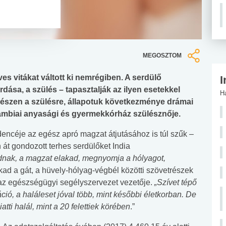
MEGOSZTOM
es vitákat váltott ki nemrégiben. A serdülő
I
rdása, a szülés – tapasztalják az ilyen esetekkel
H
 készen a szülésre, állapotuk következménye drámai
ambiai anyasági és gyermekkórház szülésznője.
dencéje az egész apró magzat átjutásához is túl szűk –
át gondozott terhes serdülőket India
nak, a magzat elakad, megnyomja a hólyagot,
kad a gát, a hüvely-hólyag-végbél közötti szövetrészek
 az egészségügyi segélyszervezet vezetője.
„Szívet tépő
káció, a haláleset jóval több, mint későbbi életkorban. De
tti halál, mint a 20 felettiek körében
.”