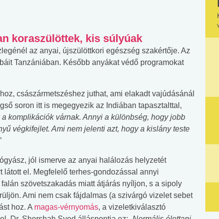
n koraszülöttek, kis súlyúak
legénél az anyai, újszülöttkori egészség szakértője. Az
 babáit Tanzániában. Később anyákat védő programokat
oz, császármetszéshez juthat, ami elakadt vajúdásánál
ső soron itt is megegyezik az Indiában tapasztalttal,
a komplikációk várnak. Annyi a különbség, hogy jobb
yű végkifejlet. Ami nem jelenti azt, hogy a kislány teste
”
gyász, jól ismerve az anyai halálozás helyzetét
 látott el. Megfelelő terhes-gondozással annyi
falán szövetszakadás miatt átjárás nyíljon, s a sipoly
ürüljön. Ami nem csak fájdalmas (a szivárgó vizelet sebet
ást hoz. A
magas-vérnyomás
, a vizeletkiválasztó
el. Dr. Shershah Syed álláspontja ez: „
Normális élettani