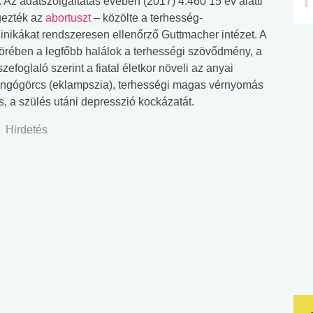
. Az adatszolgáltatás évében (2017) 4.460 15 év alatti
gezték az
abortuszt
– közölte a terhesség-
inikákat rendszeresen ellenőrző Guttmacher intézet. A
örében a legfőbb halálok a terhességi szövődmény, a
foglaló szerint a fiatal életkor növeli az anyai
 rángógörcs (eklampszia), terhességi magas vérnyomás
, a szülés utáni depresszió kockázatát.
Hirdetés