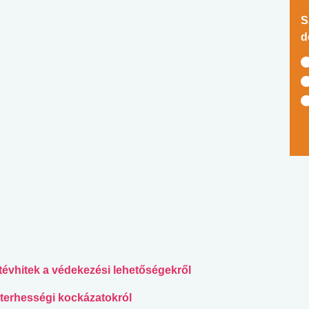
S
d
 tévhitek a védekezési lehetőségekről
 terhességi kockázatokról