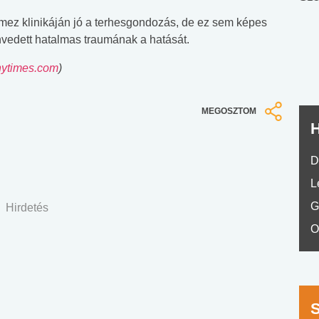
nyelvvizsga teszt -
teszt
ez klinikáján jó a terhesgondozás, de ez sem képes
No.42
envedett hatalmas traumának a hatását.
nytimes.com
)
MEGOSZTOM
H
D
L
G
Hirdetés
O