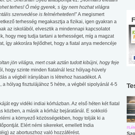
het terhes! Ő még gyerek, s így nem hozhat világra
ntális szenvedése is felmérhetetlen
!” A megismert
vetkező terhesség megakasztja a fizikai, igen gyakran a
nak az iskolából, elvesztik a mindennapi kapcsolatot
dik, hogy meg tudja tartani a terhességet, míg a magzat
 így akkorára fejlődhet, hogy a fiatal anya medencéje
tan jön világra, mert csak aztán tudott kibújni, hogy feje
ól, hogy szinte minden fiatalnál lesz hólyag-hüvely
dás a végbél irányában is létrehoz hasadékot. A
, a hólyag fisztulájához 5 hétre, a végbél sipolyánál 4-5
Te
át egy vidéki indiai kórházban. Az első héten két fiatal
dás közben, a másik a kórház bejáratánál. E sokkoló
 elérni a környező közösségekben, hogy tolják ki a
pontját. Elért némi sikereket, emellett India
#Suli, munka
#Suli, munka
#Lél
téig) az abortuszhoz való hozzáférést.
Angol középfokú
Internet-függőség
Szo