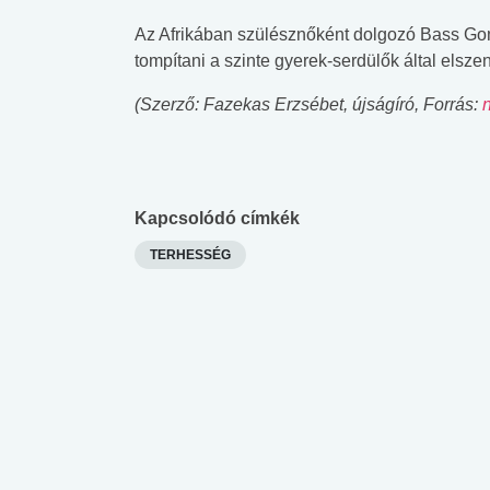
lábnyomod?
tudásteszt
Az Afrikában szülésznőként dolgozó Bass Gom
tompítani a szinte gyerek-serdülők által elsz
(Szerző: Fazekas Erzsébet, újságíró, Forrás:
Kapcsolódó címkék
TERHESSÉG