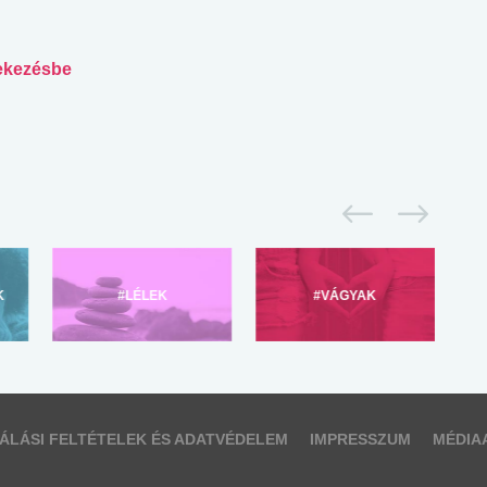
dekezésbe
K
#LÉLEK
#VÁGYAK
ÁLÁSI FELTÉTELEK ÉS ADATVÉDELEM
IMPRESSZUM
MÉDIA