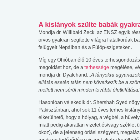
A kislányok szülte babák gyakra
Mondja dr. Willibald Zeck, az ENSZ egyik rész
orvos gyakran segítette világra fiatalkorúak
felügyelt Nepálban és a Fülöp-szigeteken.
Míg egy Ohióban élő 10 éves terhesgondozásh
megoldást hoz, de a
terhessége
megélése, vég
mondja dr. Dyalchand. „
A lányokra ugyanazok 
ellátás esetén talán nem következik be a szörn
mellett nem sérül minden további életkilátása.
Hasonlóan vélekedik dr. Shershah Syed nőgyó
Pakisztánban, ahol sok 11 éves terhes kislányt
elkerülhető, hogy a hólyag, a végbél, a hüvely 
miatt pedig akaratlan vizelet és/vagy széklet 
okoz), de a jelenség óriási szégyent, megaláz
rendszer fertőződése viszont aligha kerülhető 