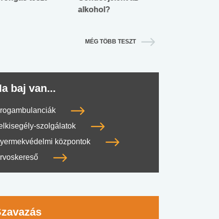
alkohol?
lábnyomod?
MÉG TÖBB TESZT
a baj van...
rogambulanciák
elkisegély-szolgálatok
yermekvédelmi központok
rvoskereső
Szavazás