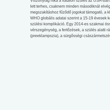
Viszonylag ritka a fiatalon szülés az USA-ban
lett terhes, csaknem minden másodiknál elvé
megszakításhoz fűződő jogokat támogató, a kl
WHO globális adatai szerint a 15-19 évesek k
szülési komplikáció. Egy 2014-es szakmai össze
vérszegénység, a fertőzések, a szülés alatti
(preeklampszia), a sürgősségi császármetszés