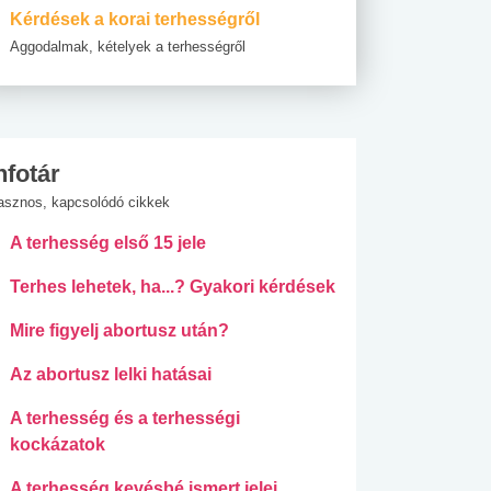
Kérdések a korai terhességről
Aggodalmak, kételyek a terhességről
nfotár
asznos, kapcsolódó cikkek
A terhesség első 15 jele
Terhes lehetek, ha...? Gyakori kérdések
Mire figyelj abortusz után?
Az abortusz lelki hatásai
A terhesség és a terhességi
kockázatok
A terhesség kevésbé ismert jelei