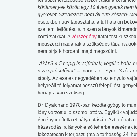
körülmények között egy 10 éves gyerek nem le
gyereket! Szervezete nem áll erre készen! Me
esetekben úgy tapasztalta, a túl fiatalon bekö
szellemi fejlődést is, hiszen a lányok kimarad
kortársaikkal. A
vérszegény
fiatal test küszkö
megszerzi magának a szükséges tápanyagokat,
nem bírja kihordani, majd megszülni.
„
Akár 3-4-5 napig is vajúdnak, végül a baba hol
összepréselődött
” – mondja dr. Syed. Szól arr
sipoly. Az esetek negyedében az elnyúló vajú
helyreállító folyamat hosszú felépülést igényel
hónapra van szükség.
Dr. Dyalchand 1978-ban kezdte gyógyító munkáj
lány vérzett el a szeme láttára. Egyikük vajú
élmény indította el pályafutásán. Azt próbálja
házasodás, a lányok első teherbe esésének idő
 alkohol
#Zöldövezet
#Betegségek
fokozatosan kiterjeszti (ma a terhesség 24. he
lent az
Mekkora az ökológiai
Elsősegély