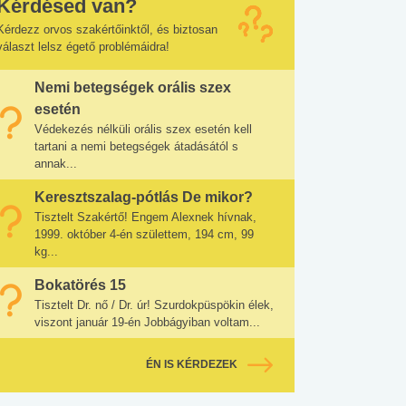
Kérdésed van?
Kérdezz orvos szakértőinktől, és biztosan
választ lelsz égető problémáidra!
Nemi betegségek orális szex
esetén
Védekezés nélküli orális szex esetén kell
tartani a nemi betegségek átadásától s
annak...
Keresztszalag-pótlás De mikor?
Tisztelt Szakértő! Engem Alexnek hívnak,
1999. október 4-én születtem, 194 cm, 99
kg...
Bokatörés 15
Tisztelt Dr. nő / Dr. úr! Szurdokpüspökin élek,
viszont január 19-én Jobbágyiban voltam...
ÉN IS KÉRDEZEK