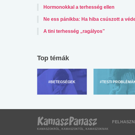
Hormonokkal a terhesség ellen
Ne ess pánikba: Ha hiba csúszott a vé
A tini terhesség „ragályos”
Top témák
ZÜLŐKNEK
#BETEGSÉGEK
#TESTI PROBLÉMÁ
FELHASZN
KAMASZOKRÓL, KAMASZOKTÓL, KAMASZOKNAK