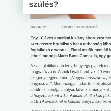
szülés?
2022.07.22.
3 PERCES OLVASÁSI IDŐ
Egy 10 éves amerikai kislány abortusza hev
szervezetre brutálisan hat a terhesség kiho
foglalkozó orvosok. „Fiatal testük nem áll
lehet” mondja Marie Bass Gomez is, egy g
Az a legkritikusabb tény, hogy egy gyerek me
magyarázza dr. Ashok Dyalchand, aki 40 éven 
szegénynegyedeiben. „
Nagyon hosszan vajúd
húgycsövet
”. Medencegyulladás lép fel, átsza
sérülnek, sorolja a súlyos következményeket
a helyzet, főként a 15 alattiaknál, itt a kompli
a 16-19 éveseknél is kétszer annyi a szülés mia