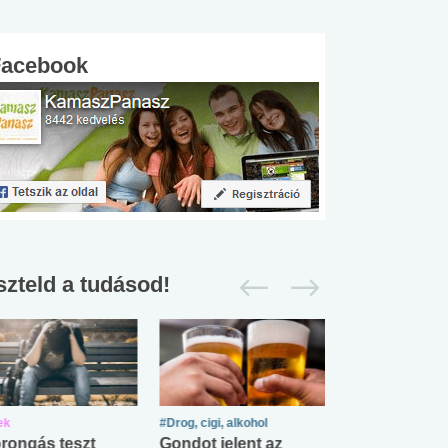
Facebook
szteld a tudásod!
ek
#Drog, cigi, alkohol
#Zöldövezet
rongás teszt
Gondot jelent az
Mekkora az ö