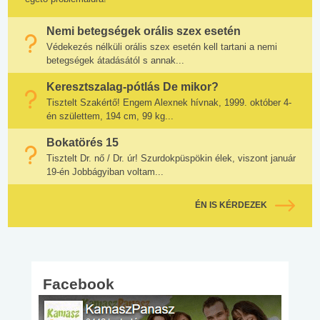
Nemi betegségek orális szex esetén
Védekezés nélküli orális szex esetén kell tartani a nemi
betegségek átadásától s annak...
Keresztszalag-pótlás De mikor?
Tisztelt Szakértő! Engem Alexnek hívnak, 1999. október 4-
én születtem, 194 cm, 99 kg...
Bokatörés 15
Tisztelt Dr. nő / Dr. úr! Szurdokpüspökin élek, viszont január
19-én Jobbágyiban voltam...
ÉN IS KÉRDEZEK
Facebook