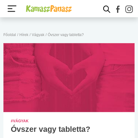
Főoldal
/
Hírek
/
Vágyak
/
Óvszer vagy tabletta?
#VÁGYAK
Óvszer vagy tabletta?