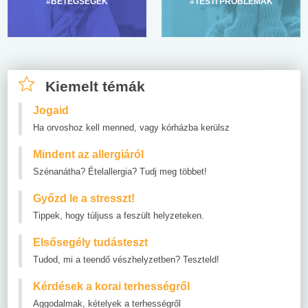
#BETEGSÉGEK
#TESTI PROBLÉMÁK
Kiemelt témák
Jogaid
Ha orvoshoz kell menned, vagy kórházba kerülsz
Mindent az allergiáról
Szénanátha? Ételallergia? Tudj meg többet!
Győzd le a stresszt!
Tippek, hogy túljuss a feszült helyzeteken.
Elsősegély tudásteszt
Tudod, mi a teendő vészhelyzetben? Teszteld!
Kérdések a korai terhességről
Aggodalmak, kételyek a terhességről