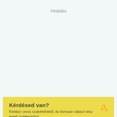
Hirdetés
Kérdésed van?
Kérdezz orvos szakértőinktől, és biztosan választ lelsz
égető problémáidra!