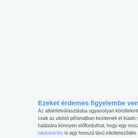
Ezeket érdemes figyelembe venn
Az albérletválasztásba ugyanolyan körülteki
csak az utolsó pillanatban kezdenek el kiadó 
hatására könnyen előfordulhat, hogy egy rossz
lakásbérlés
is egy hosszú távú elköteleződés 