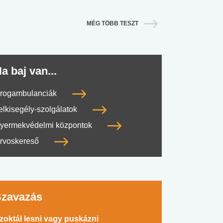
MÉG TÖBB TESZT
a baj van...
rogambulanciák
elkisegély-szolgálatok
yermekvédelmi központok
rvoskereső
Szavazás
zoktál lesni vagy puskázni