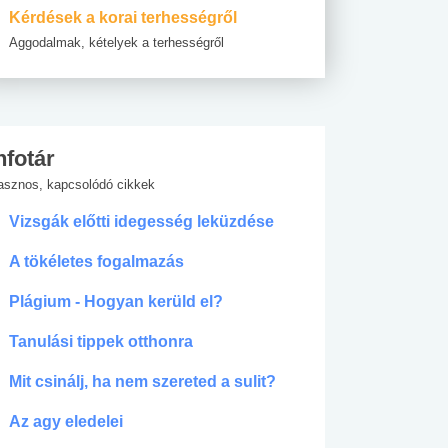
Kérdések a korai terhességről
Aggodalmak, kételyek a terhességről
nfotár
asznos, kapcsolódó cikkek
Vizsgák előtti idegesség leküzdése
A tökéletes fogalmazás
Plágium - Hogyan kerüld el?
Tanulási tippek otthonra
Mit csinálj, ha nem szereted a sulit?
Az agy eledelei