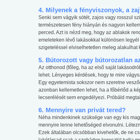
4.
Milyenek a fényviszonyok, a za
Senki sem vágyik sötét, zajos vagy rosszul sz
természetesen fény hiányán és nagyon kelleme
perced. Azt is nézd meg, hogy az ablakok rendes
emeleteken lévő lakásokkal különösen legyél
szigeteléssel elviselhetetlen meleg alakulhat 
5.
Bútorozott vagy bútorozatlan az
Az otthonod (főleg, ha az első saját lakásodr
lehet. Lényeges kérdések, hogy te mire vágys
Egy egyetemista sokszor nem szeretne vesződ
azonban kellemetlen lehet, ha a főbérlőd a k
lecserélését sem engedélyezi. Próbáld megtal
6.
Mennyire van privát tered?
Néha mindenkinek szüksége van egy kis magá
 alkohol
#Zöldövezet
#Betegségek
mennyire lenne lehetőséged elvonulni. Létezn
lent az
Mekkora az ökológiai
Elsősegély
Ezek általában olcsóbban kivehetők, de ne cs
lábnyomod?
tudásteszt
lakótársad csak a szobádon keresztül tudja me