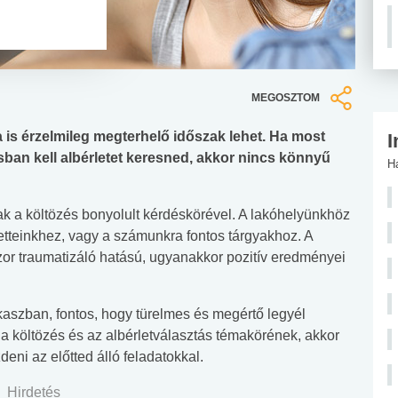
MEGOSZTOM
a is érzelmileg megterhelő időszak lehet. Ha most
I
sban kell albérletet keresned, akkor nincs könnyű
H
k a költözés bonyolult kérdéskörével. A lakóhelyünkhöz
tteinkhez, vagy a számunkra fontos tárgyakhoz. A
zor traumatizáló hatású, ugyanakkor pozitív eredményei
kaszban, fontos, hogy türelmes és megértő legyél
 költözés és az albérletválasztás témakörének, akkor
ni az előtted álló feladatokkal.
Hirdetés