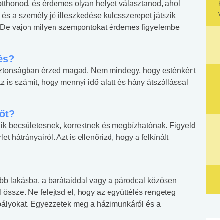
 otthonod, és érdemes olyan helyet választanod, ahol
és a személy jó illeszkedése kulcsszerepet játszik
r. De vajon milyen szempontokat érdemes figyelembe
és?
biztonságban érzed magad. Nem mindegy, hogy esténként
 is számít, hogy mennyi idő alatt és hány átszállással
lőt?
ik becsületesnek, korrektnek és megbízhatónak. Figyeld
t hátrányairól. Azt is ellenőrizd, hogy a felkínált
bb lakásba, a barátaiddal vagy a pároddal közösen
 össze. Ne felejtsd el, hogy az együttélés rengeteg
szabályokat. Egyezzetek meg a házimunkáról és a