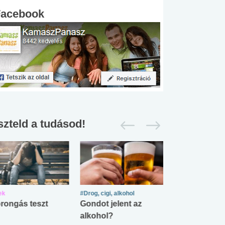
Facebook
szteld a tudásod!
ek
#Drog, cigi, alkohol
#Zöldövezet
rongás teszt
Gondot jelent az
Mekkora az ö
alkohol?
lábnyomod?