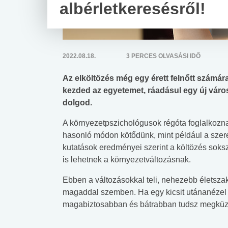
albérletkeresésről!
2022.08.18.
3 PERCES OLVASÁSI IDŐ
Az elköltözés még egy érett felnőtt számár
kezded az egyetemet, ráadásul egy új váro
dolgod.
A környezetpszichológusok régóta foglalkozna
hasonló módon kötődünk, mint például a szere
kutatások eredményei szerint a költözés soks
is lehetnek a környezetváltozásnak.
Ebben a változásokkal teli, nehezebb életsza
magaddal szemben. Ha egy kicsit utánanézel a
magabiztosabban és bátrabban tudsz megküzde