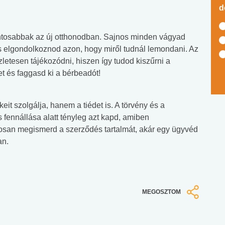
d
tosabbak az új otthonodban. Sajnos minden vágyad
es elgondolkoznod azon, hogy miről tudnál lemondani. Az
letesen tájékozódni, hiszen így tudod kiszűrni a
et és faggasd ki a bérbeadót!
it szolgálja, hanem a tiédet is. A törvény és a
s fennállása alatt tényleg azt kapd, amiben
osan megismerd a szerződés tartalmát, akár egy ügyvéd
an.
MEGOSZTOM