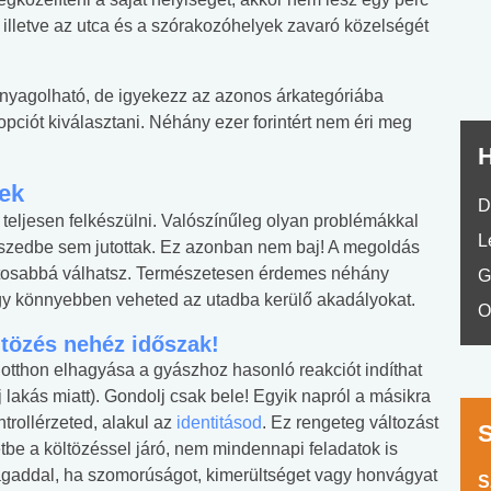
No.42
 illetve az utca és a szórakozóhelyek zavaró közelségét
yagolható, de igyekezz az azonos árkategóriába
opciót kiválasztani. Néhány ezer forintért nem éri meg
H
nek
D
t teljesen felkészülni. Valószínűleg olyan problémákkal
L
szedbe sem jutottak. Ez azonban nem baj! A megoldás
iztosabbá válhatsz. Természetesen érdemes néhány
G
 így könnyebben veheted az utadba kerülő akadályokat.
O
ltözés nehéz időszak!
i otthon elhagyása a gyászhoz hasonló reakciót indíthat
j lakás miatt). Gondolj csak bele! Egyik napról a másikra
ntrollérzeted, alakul az
identitásod
. Ez rengeteg változást
retbe a költözéssel járó, nem mindennapi feladatok is
gaddal, ha szomorúságot, kimerültséget vagy honvágyat
S