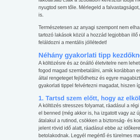
nyugtod sem tőle. Mérlegeld a falvastagságot,
is.
Természetesen az anyagi szempont nem elhan
tartozó lakások közül a hozzád legjobban illő 
feláldozni a mentális jóllétedet!
Néhány gyakorlati tipp kezdők
A költözésre és az önálló életvitelre nem lehe
fogod magad szembetalálni, amik korábban e
által rengeteget fejlődhetsz és egyre magab
gyakorlati tippel felvértezni magadat, hiszen
1.
Tartsd szem előtt, hogy az elkö
A költözés stresszes folyamat, ráadásul a rég
el benned (még akkor is, ha izgatott vagy az ú
átalakul a rutinod, csökken a biztonság- és ko
jelent rövid idő alatt, ráadásul ebbe az időke
betolakodnak. Legyél megértő és türelmes ma