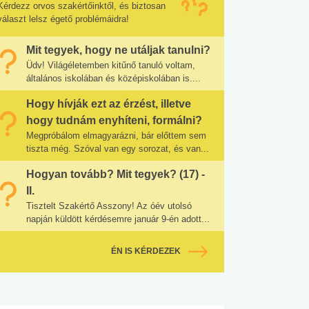
Kérdezz orvos szakértőinktől, és biztosan
választ lelsz égető problémáidra!
Mit tegyek, hogy ne utáljak tanulni?
Üdv! Világéletemben kitűnő tanuló voltam,
általános iskolában és középiskolában is....
Hogy hívják ezt az érzést, illetve
hogy tudnám enyhíteni, formálni?
Megpróbálom elmagyarázni, bár előttem sem
tiszta még. Szóval van egy sorozat, és van...
Hogyan tovább? Mit tegyek? (17) -
II.
Tisztelt Szakértő Asszony! Az óév utolsó
napján küldött kérdésemre január 9-én adott...
ÉN IS KÉRDEZEK