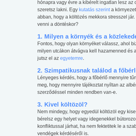
hónapra vagy évre a kibérelt ingatlan lesz az
szeretsz lakni. Egy
kutatás szerint
a környezet 
abban, hogy a költözés mekkora stresszel já
venni a döntéskor?
1.
Milyen a környék és a közleked
Fontos, hogy olyan környéket válassz, ahol 
milyen utcákon átvágva kell hazamenned és az
jutsz el az
egyetemre
.
2.
Szimpatikusnak találod a főbér
Lényeges kérdés, hogy a főbérlő mennyire tűn
meg, hogy mennyire tájékoztat nyíltan az albérle
szerződéssel minden rendben van-e.
3.
Kivel költözöl?
Nem mindegy, hogy egyedül költözöl egy kise
bérelsz egy helyet vagy idegenekkel bútorozol
konfliktussal járhat, ha nem fektetitek le a 
vendégek kérdéséről is.