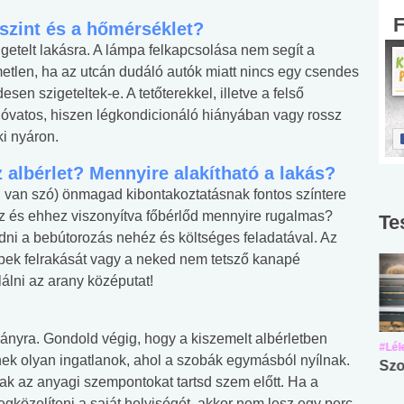
jszint és a hőmérséklet?
igetelt lakásra. A lámpa felkapcsolása nem segít a
tlen, ha az utcán dudáló autók miatt nincs egy csendes
en szigeteltek-e. A tetőterekkel, illetve a felső
 óvatos, hiszen légkondicionáló hiányában vagy rossz
ki nyáron.
 albérlet? Mennyire alakítható a lakás?
ól van szó) önmagad kibontakoztatásnak fontos színtere
z és ehhez viszonyítva főbérlőd mennyire rugalmas?
Te
ni a bebútorozás nehéz és költséges feladatával. Az
épek felrakását vagy a neked nem tetsző kanapé
álni az arany középutat!
nyra. Gondold végig, hogy a kiszemelt albérletben
#Suli, munka
#Suli, munka
#Lél
ek olyan ingatlanok, ahol a szobák egymásból nyílnak.
Angol középfokú
Internet-függőség
Szo
ak az anyagi szempontokat tartsd szem előtt. Ha a
nyelvvizsga teszt -
teszt
gközelíteni a saját helyiségét, akkor nem lesz egy perc