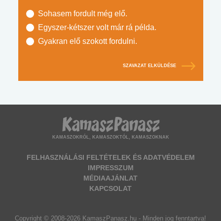
Sohasem fordult még elő.
Egyszer-kétszer volt már rá példa.
Gyakran elő szokott fordulni.
SZAVAZAT ELKÜLDÉSE
KAMASZOKRÓL, KAMASZOKTÓL, KAMASZOKNAK
FELHASZNÁLÁSI FELTÉTELEK ÉS ADATVÉDELEM
IMPRESSZUM
MÉDIAAJÁNLAT
KAPCSOLAT
Copyright © 2008-2026 KamaszPanasz.hu - Minden jog fenntartva!