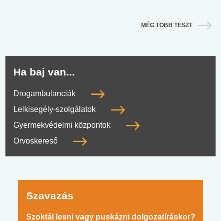
MÉG TÖBB TESZT
Ha baj van...
Drogambulanciák
Lelkisegély-szolgálatok
Gyermekvédelmi központok
Orvoskereső
Szavazás
Szoktál lesni vagy puskázni dolgozatíráskor?