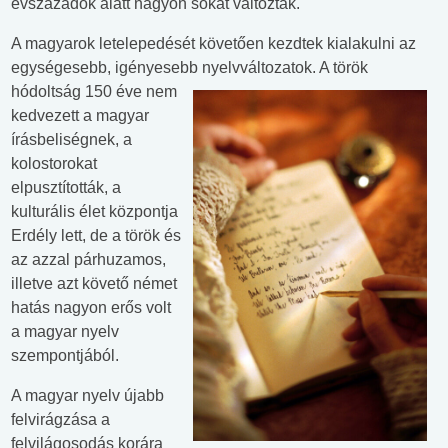
évszázadok alatt nagyon sokat változtak.
A magyarok letelepedését követően kezdtek kialakulni az
egységesebb, igényesebb
nyelvváltozatok. A török
hódoltság 150 éve nem
kedvezett a magyar
írásbeliségnek, a
kolostorokat
elpusztították, a
kulturális élet központja
Erdély lett, de a török és
az azzal párhuzamos,
illetve azt követő német
hatás nagyon erős volt
a magyar nyelv
szempontjából.
A magyar nyelv újabb
felvirágzása a
felvilágosodás korára