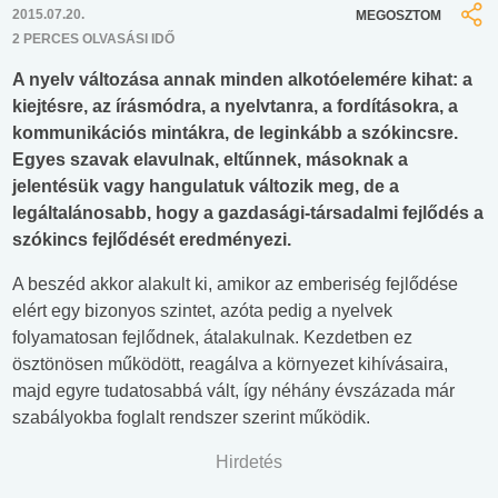
2015.07.20.
MEGOSZTOM
2 PERCES OLVASÁSI IDŐ
A nyelv változása annak minden alkotóelemére kihat: a
kiejtésre, az írásmódra, a nyelvtanra, a fordításokra, a
kommunikációs mintákra, de leginkább a szókincsre.
Egyes szavak elavulnak, eltűnnek, másoknak a
jelentésük vagy hangulatuk változik meg, de a
legáltalánosabb, hogy a gazdasági-társadalmi fejlődés a
szókincs fejlődését eredményezi.
A beszéd akkor alakult ki, amikor az emberiség fejlődése
elért egy bizonyos szintet, azóta pedig a nyelvek
folyamatosan fejlődnek, átalakulnak. Kezdetben ez
ösztönösen működött, reagálva a környezet kihívásaira,
majd egyre tudatosabbá vált, így néhány évszázada már
szabályokba foglalt rendszer szerint működik.
Hirdetés