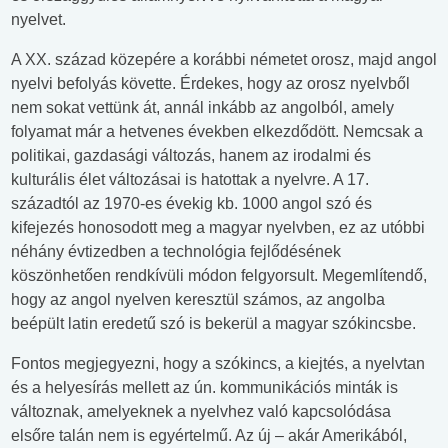
nyelvet.
A XX. század közepére a korábbi németet orosz, majd angol
nyelvi befolyás követte. Érdekes, hogy az orosz nyelvből
nem sokat vettünk át, annál inkább az angolból, amely
folyamat már a hetvenes években elkezdődött. Nemcsak a
politikai, gazdasági változás, hanem az irodalmi és
kulturális élet változásai is hatottak a nyelvre. A 17.
századtól az 1970-es évekig kb. 1000 angol szó és
kifejezés honosodott meg a magyar nyelvben, ez az utóbbi
néhány évtizedben a technológia fejlődésének
köszönhetően rendkívüli módon felgyorsult. Megemlítendő,
hogy az angol nyelven keresztül számos, az angolba
beépült latin eredetű szó is bekerül a magyar szókincsbe.
Fontos megjegyezni, hogy a szókincs, a kiejtés, a nyelvtan
és a helyesírás mellett az ún. kommunikációs minták is
változnak, amelyeknek a nyelvhez való kapcsolódása
elsőre talán nem is egyértelmű. Az új – akár Amerikából,