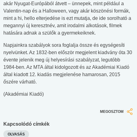
akár Nyugat-Európából átvett – ünnepek, mint például a
Valentin-nap és a Halloween, vagy akár köszönési formák,
mint a hi, hello elterjedése is ezt mutatja, de ide sorolható a
megannyi új keresztnév, amit irodalmi alkotások, filmek
hatására adnak a szülők a gyermekeiknek.
Napjainkra szabályok sora foglalja össze és egységesíti
nyelvünket. Az 1832-ben először megjelent kiadvány óta 30
évente jelenik meg új helyesírási szabályzat, legutóbb
1984-ben. Az MTA által kidolgozott és az Akadémiai Kiadó
által kiadott 12. kiadás megjelenése hamarosan, 2015
őszére várható.
(Akadémiai Kiadó)
MEGOSZTOM
Kapcsolódó címkék
OLVASÁS