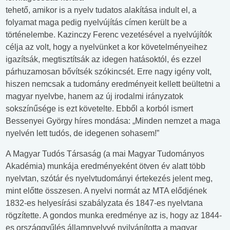
tehető, amikor is a nyelv tudatos alakítása indult el, a
folyamat maga pedig nyelvújítás címen került be a
történelembe. Kazinczy Ferenc vezetésével a nyelvújítók
célja az volt, hogy a nyelvünket a kor követelményeihez
igazítsák, megtisztítsák az idegen hatásoktól, és ezzel
párhuzamosan bővítsék szókincsét. Erre nagy igény volt,
hiszen nemcsak a tudomány eredményeit kellett beültetni a
magyar nyelvbe, hanem az új irodalmi irányzatok
sokszínűsége is ezt követelte. Ebből a korból ismert
Bessenyei György híres mondása: „Minden nemzet a maga
nyelvén lett tudós, de idegenen sohasem!”
A Magyar Tudós Társaság (a mai Magyar Tudományos
Akadémia) munkája eredményeként ötven év alatt több
nyelvtan, szótár és nyelvtudományi értekezés jelent meg,
mint előtte összesen. A nyelvi normát az MTA elődjének
1832-es helyesírási szabályzata és 1847-es nyelvtana
rögzítette. A gondos munka eredménye az is, hogy az 1844-
es országgyűlés államnyelvvé nyilvánította a magyar