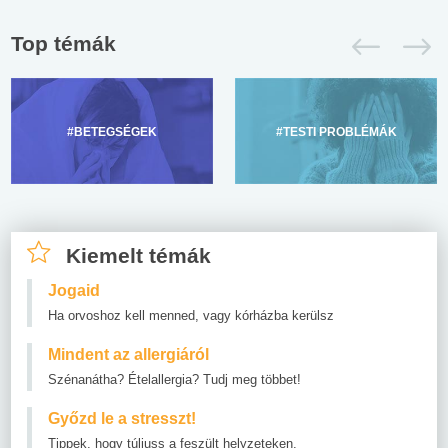
Top témák
#BETEGSÉGEK
#TESTI PROBLÉMÁK
Kiemelt témák
Jogaid
Ha orvoshoz kell menned, vagy kórházba kerülsz
Mindent az allergiáról
Szénanátha? Ételallergia? Tudj meg többet!
Győzd le a stresszt!
Tippek, hogy túljuss a feszült helyzeteken.