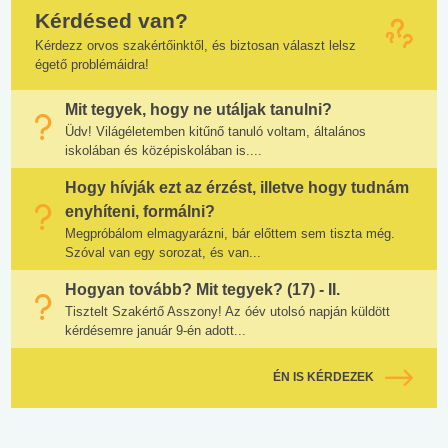
Kérdésed van?
Kérdezz orvos szakértőinktől, és biztosan választ lelsz
égető problémáidra!
Mit tegyek, hogy ne utáljak tanulni?
Üdv! Világéletemben kitűnő tanuló voltam, általános
iskolában és középiskolában is....
Hogy hívják ezt az érzést, illetve hogy tudnám
enyhíteni, formálni?
Megpróbálom elmagyarázni, bár előttem sem tiszta még.
Szóval van egy sorozat, és van...
Hogyan tovább? Mit tegyek? (17) - II.
Tisztelt Szakértő Asszony! Az óév utolsó napján küldött
kérdésemre január 9-én adott...
ÉN IS KÉRDEZEK