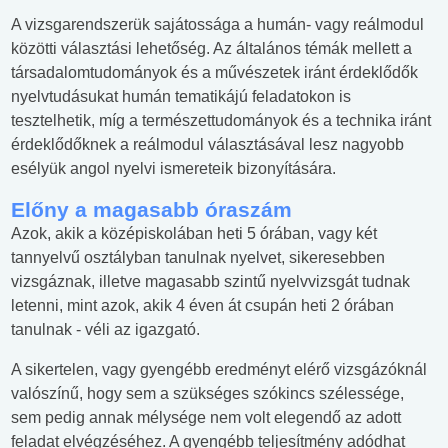
A vizsgarendszerük sajátossága a humán- vagy reálmodul
közötti választási lehetőség. Az általános témák mellett a
társadalomtudományok és a művészetek iránt érdeklődők
nyelvtudásukat humán tematikájú feladatokon is
tesztelhetik, míg a természettudományok és a technika iránt
érdeklődőknek a reálmodul választásával lesz nagyobb
esélyük angol nyelvi ismereteik bizonyítására.
Előny a magasabb óraszám
Azok, akik a középiskolában heti 5 órában, vagy két
tannyelvű osztályban tanulnak nyelvet, sikeresebben
vizsgáznak, illetve magasabb szintű nyelvvizsgát tudnak
letenni, mint azok, akik 4 éven át csupán heti 2 órában
tanulnak - véli az igazgató.
A sikertelen, vagy gyengébb eredményt elérő vizsgázóknál
valószínű, hogy sem a szükséges szókincs szélessége,
sem pedig annak mélysége nem volt elegendő az adott
feladat elvégzéséhez. A gyengébb teljesítmény adódhat