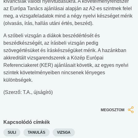
kíváncsiak valódi nyelvtudásukra. A követelményrendszer
az Európa Tanács ajánlásai alapján az A2-es szintnek felel
meg, a vizsgafeladatok mind a négy nyelvi készséget mérik
(olvasás, írás, hallás utáni értés, beszéd).
A szóbeli vizsgán a diákok beszédértését és
beszédkészségét, az írásbeli vizsgán pedig
szövegértésüket és íráskészségüket mérik. A hazánkban
akkreditált vizsgarendszerek a Közép Európai
Referenciakeret (KER) ajánlásait követik, az egyes nyelvi
szintek követelményeiben nincsenek lényeges
különbségek.
(Szerző: T.A., újságíró)
MEGOSZTOM
Kapcsolódó címkék
SULI
TANULÁS
VIZSGA