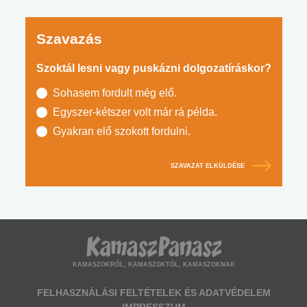
Szavazás
Szoktál lesni vagy puskázni dolgozatíráskor?
Sohasem fordult még elő.
Egyszer-kétszer volt már rá példa.
Gyakran elő szokott fordulni.
SZAVAZAT ELKÜLDÉSE
KAMASZOKRÓL, KAMASZOKTÓL, KAMASZOKNAK
FELHASZNÁLÁSI FELTÉTELEK ÉS ADATVÉDELEM