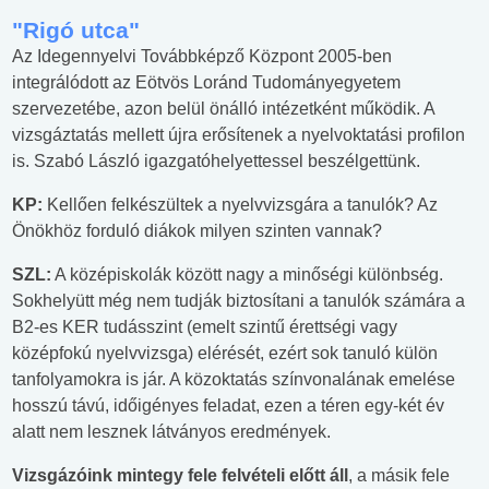
"Rigó utca"
Az Idegennyelvi Továbbképző Központ 2005-ben
integrálódott az Eötvös Loránd Tudományegyetem
szervezetébe, azon belül önálló intézetként működik. A
vizsgáztatás mellett újra erősítenek a nyelvoktatási profilon
is. Szabó László igazgatóhelyettessel beszélgettünk.
KP:
Kellően felkészültek a nyelvvizsgára a tanulók? Az
Önökhöz forduló diákok milyen szinten vannak?
SZL:
A középiskolák között nagy a minőségi különbség.
Sokhelyütt még nem tudják biztosítani a tanulók számára a
B2-es KER tudásszint (emelt szintű érettségi vagy
középfokú nyelvvizsga) elérését, ezért sok tanuló külön
tanfolyamokra is jár. A közoktatás színvonalának emelése
hosszú távú, időigényes feladat, ezen a téren egy-két év
alatt nem lesznek látványos eredmények.
Vizsgázóink mintegy fele felvételi előtt áll
, a másik fele