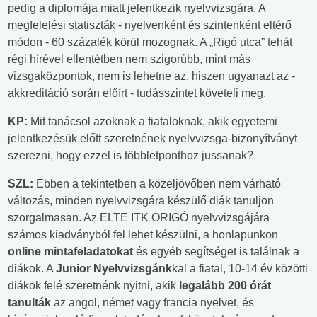
pedig a diplomája miatt jelentkezik nyelvvizsgára. A
megfelelési statiszták - nyelvenként és szintenként eltérő
módon - 60 százalék körül mozognak. A „Rigó utca” tehát
régi hírével ellentétben nem szigorúbb, mint más
vizsgaközpontok, nem is lehetne az, hiszen ugyanazt az -
akkreditáció során előírt - tudásszintet követeli meg.
KP:
Mit tanácsol azoknak a fiataloknak, akik egyetemi
jelentkezésük előtt szeretnének nyelvvizsga-bizonyítványt
szerezni, hogy ezzel is többletponthoz jussanak?
SZL:
Ebben a tekintetben a közeljövőben nem várható
változás, minden nyelvvizsgára készülő diák tanuljon
szorgalmasan. Az ELTE ITK ORIGÓ nyelvvizsgájára
számos kiadványból fel lehet készülni, a honlapunkon
online mintafeladatokat
és egyéb segítséget is találnak a
diákok. A
Junior Nyelvvizsgánk
kal a fiatal, 10-14 év közötti
diákok felé szeretnénk nyitni, akik
legalább 200 órát
tanulták
az angol, német vagy francia nyelvet, és