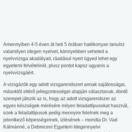
Amennyiben 4-5 éven át heti 5 órában hatékonyan tanulsz
valamilyen idegen nyelvet, könnyebben veheted a
nyelvvizsga akadályait, ráadásul nyert ügyed lehet egy
egyetemi felvételinél, plusz pontot kapsz ugyanis a
nyelvvizsgáért.
A vizsgázók egy adott vizsgarendszert annak sajátosságai,
másoktól eltérő jellegzetességei alapján választanak, döntő
szerepet játszik az is, hogy az adott vizsgarendszer az
egyes készségek mérésére milyen feladattípusokat használ,
ezek a feladattípusok pedig mennyire felelnek meg a
jelentkező képességeinek, ízlésének – mondta Dr. Vad
Kálmánné, a Debreceni Egyetem Idegennyelvi