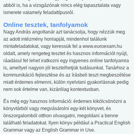
abból is, ha a vizsgázónak nincs elég tapasztalata vagy
ismerete valamely feladattípusról.
Online tesztek, tanfolyamok
Nagy András angoltanár azt tanácsolja, hogy nézzük meg
az adott intézmény honlapját, mindenhol találunk
mintafeladatokat, vagy keressük fel a www.euroexam.hu
oldalt, amely rengeteg tesztet és hasznos információt nyújt,
ráadásul fel lehet iratkozni egy ingyenes online tanfolyamra
is, amellyel nagyon jól tesztelhetjük tudásunkat. Tanárhoz a
kommunikáció fejlesztése és az írásbeli teszt megbeszélése
miatt érdemes elmenni, külön nyelvtani gyakorlásnak pedig
nem sok értelme van, kizárólag kontextusban.
És még egy hasznos információ: érdemes kikölcsönözni a
könyvtárból vagy megvásárolni egy-két könyvet, és
önszorgalomból otthon olvasgatni, megoldani a benne
található feladatokat. Ilyen könyv például a Practical English
Grammar vagy az English Grammar in Use.