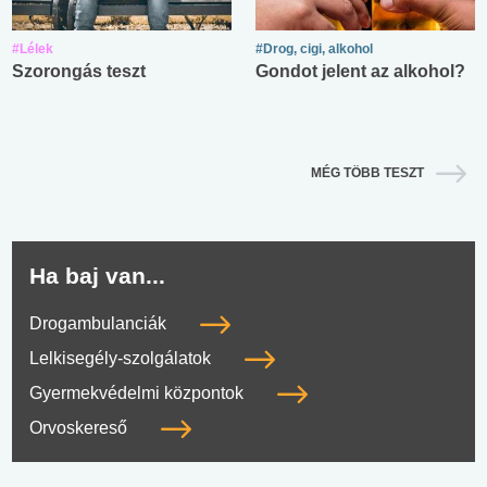
#Lélek
#Drog, cigi, alkohol
Szorongás teszt
Gondot jelent az alkohol?
MÉG TÖBB TESZT
Ha baj van...
Drogambulanciák
Lelkisegély-szolgálatok
Gyermekvédelmi központok
Orvoskereső