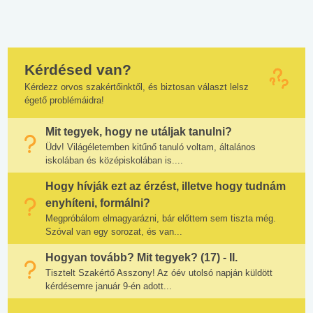
Kérdésed van?
Kérdezz orvos szakértőinktől, és biztosan választ lelsz
égető problémáidra!
Mit tegyek, hogy ne utáljak tanulni?
Üdv! Világéletemben kitűnő tanuló voltam, általános
iskolában és középiskolában is....
Hogy hívják ezt az érzést, illetve hogy tudnám
enyhíteni, formálni?
Megpróbálom elmagyarázni, bár előttem sem tiszta még.
Szóval van egy sorozat, és van...
Hogyan tovább? Mit tegyek? (17) - II.
Tisztelt Szakértő Asszony! Az óév utolsó napján küldött
kérdésemre január 9-én adott...