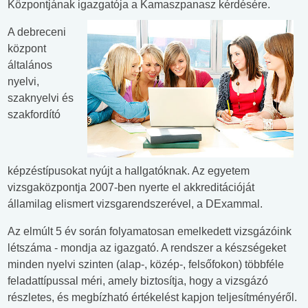
Központjának igazgatója a Kamaszpanasz kérdésére.
A debreceni
központ
általános
nyelvi,
szaknyelvi és
szakfordító
képzéstípusokat nyújt a hallgatóknak. Az egyetem
vizsgaközpontja 2007-ben nyerte el akkreditációját
államilag elismert vizsgarendszerével, a DExammal.
Az elmúlt 5 év során folyamatosan emelkedett vizsgázóink
létszáma - mondja az igazgató. A rendszer a készségeket
minden nyelvi szinten (alap-, közép-, felsőfokon) többféle
feladattípussal méri, amely biztosítja, hogy a vizsgázó
részletes, és megbízható értékelést kapjon teljesítményéről.