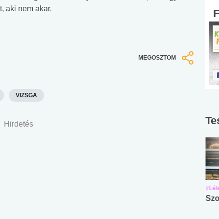
, aki nem akar.
MEGOSZTOM
VIZSGA
Te
Hirdetés
#Suli, munka
#Suli, munka
#Lél
Angol középfokú
Internet-függőség
Szo
nyelvvizsga teszt -
teszt