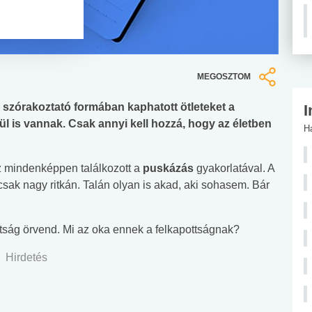
MEGOSZTOM
az szórakoztató formában kaphatott ötleteket a
I
l is vannak. Csak annyi kell hozzá, hogy az életben
H
az mindenképpen találkozott a
puskázás
gyakorlatával. A
sak nagy ritkán. Talán olyan is akad, aki sohasem. Bár
tság örvend. Mi az oka ennek a felkapottságnak?
Hirdetés