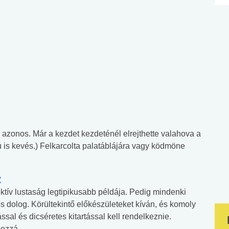
 azonos. Már a kezdet kezdeténél elrejthette valahova a
ú is kevés.) Felkarcolta palatáblájára vagy ködmöne
z
ktív lustaság legtipikusabb példája. Pedig mindenki
os dolog. Körültekintő előkészületeket kíván, és komoly
ssal és dicséretes kitartással kell rendelkeznie.
hozzá.