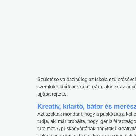
Születése valószínűleg az iskola születésével
szemfüles
diák
puskáját. (Van, akinek az ágy
ujjába rejtette.
Kreatív, kitartó, bátor és merés
Azt szokták mondani, hogy a puskázás a kolle
tudja, aki már próbálta, hogy igenis fáradtság
türelmet. A puskagyártónak nagyfokú kreativitá
Tökéletes szem és biztos kéz szükségeltetik 