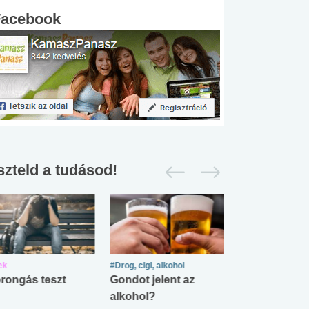
Facebook
szteld a tudásod!
ek
#Drog, cigi, alkohol
#Zöldövezet
rongás teszt
Gondot jelent az
Mekkora az ö
alkohol?
lábnyomod?