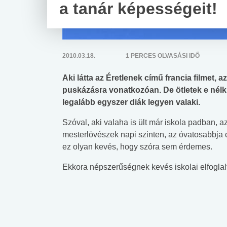
a tanár képességeit!
2010.03.18.
1 PERCES OLVASÁSI IDŐ
Aki látta az Éretlenek című francia filmet, 
puskázásra vonatkozóan. De ötletek e nélkü
legalább egyszer diák legyen valaki.
Szóval, aki valaha is ült már iskola padban, 
mesterlövészek napi szinten, az óvatosabbja c
ez olyan kevés, hogy szóra sem érdemes.
Ekkora népszerűségnek kevés iskolai elfoglal