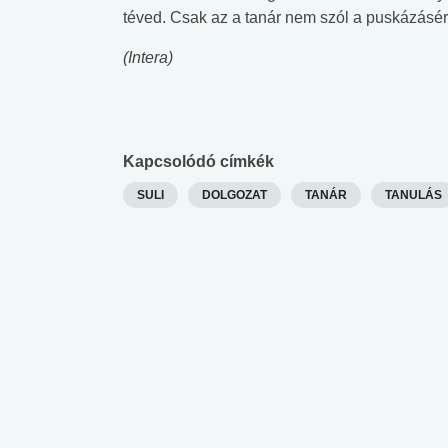
téved. Csak az a tanár nem szól a puskázásért
(Intera)
Kapcsolódó címkék
SULI
DOLGOZAT
TANÁR
TANULÁS
 alkohol
#Zöldövezet
#Betegségek
lent az
Mekkora az ökológiai
Elsősegély
lábnyomod?
tudásteszt