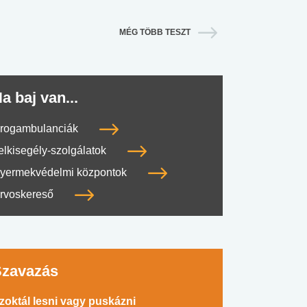
MÉG TÖBB TESZT
a baj van...
rogambulanciák
elkisegély-szolgálatok
yermekvédelmi központok
rvoskereső
Szavazás
zoktál lesni vagy puskázni