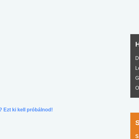
No.42
H
D
L
G
O
 Ezt ki kell próbálnod!
S