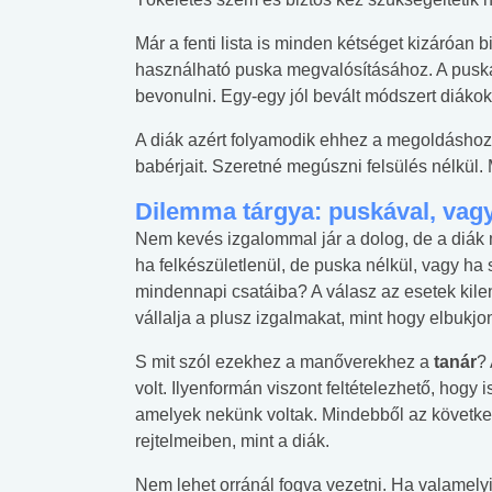
Már a fenti lista is minden kétséget kizáróan 
használható puska megvalósításához. A puskáz
bevonulni. Egy-egy jól bevált módszert diákok 
A diák azért folyamodik ehhez a megoldáshoz, 
babérjait. Szeretné megúszni felsülés nélkül.
Dilemma tárgya: puskával, vagy
Nem kevés izgalommal jár a dolog, de a diák m
ha felkészületlenül, de puska nélkül, vagy ha 
mindennapi csatáiba? A válasz az esetek kile
vállalja a plusz izgalmakat, mint hogy elbukjo
S mit szól ezekhez a manőverekhez a
tanár
? 
volt. Ilyenformán viszont feltételezhető, hogy
amelyek nekünk voltak. Mindebből az következ
rejtelmeiben, mint a diák.
Nem lehet orránál fogva vezetni. Ha valamelyik