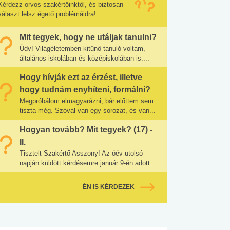
Kérdezz orvos szakértőinktől, és biztosan
választ lelsz égető problémáidra!
Mit tegyek, hogy ne utáljak tanulni?
Üdv! Világéletemben kitűnő tanuló voltam,
általános iskolában és középiskolában is....
Hogy hívják ezt az érzést, illetve
hogy tudnám enyhíteni, formálni?
Megpróbálom elmagyarázni, bár előttem sem
tiszta még. Szóval van egy sorozat, és van...
Hogyan tovább? Mit tegyek? (17) -
II.
Tisztelt Szakértő Asszony! Az óév utolsó
napján küldött kérdésemre január 9-én adott...
ÉN IS KÉRDEZEK