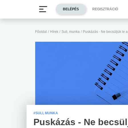
BELÉPÉS
REGISZTRÁCIÓ
Főoldal
/
Hírek
/
Suli, munka
/
Puskázás - Ne becsüljük le a
#SULI, MUNKA
Puskázás - Ne becsül