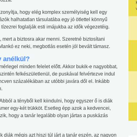
bizonyítja, hogy elég komplex személyiség kell egy
ók halhatatlan társulatába egy jó ötlettel könnyű
tízezrei foglalják esti imájukba az idők végezetéig.
mert a biztosra akar menni. Szeretné biztosítani
 Mankó ez neki, megbotlás esetén jól bevált támasz.
 anélkül?
érlegel minden felelet előtt. Akkor bukik-e nagyobbat,
szintén felkészületlenül, de puskával felvértezve indul
ncven százalékában az utóbbi javára dől el. Inkább
n.
Abból a tényből kell kiindulni, hogy egyszer ő is diák
 ismer egy-két trükköt. Esetleg épp azok a kedvencei,
ik, hogy a tanár legalább olyan jártas a puskázás
 diák mégis azt hiszi túl járt a tanár eszén, az nagyon