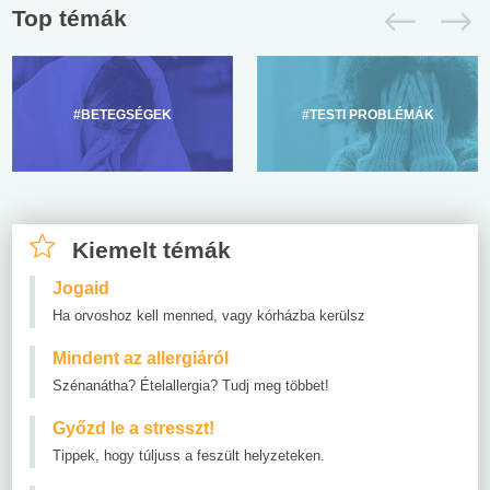
Top témák
#BETEGSÉGEK
#TESTI PROBLÉMÁK
Kiemelt témák
Jogaid
Ha orvoshoz kell menned, vagy kórházba kerülsz
Mindent az allergiáról
Szénanátha? Ételallergia? Tudj meg többet!
Győzd le a stresszt!
Tippek, hogy túljuss a feszült helyzeteken.