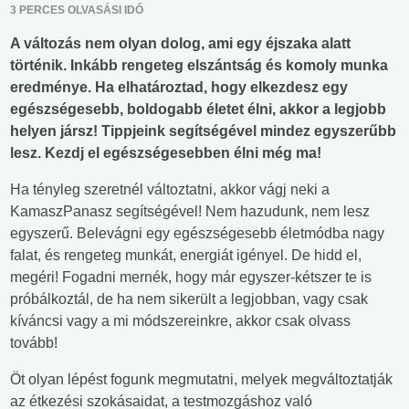
3 PERCES OLVASÁSI IDŐ
A változás nem olyan dolog, ami egy éjszaka alatt
történik. Inkább rengeteg elszántság és komoly munka
eredménye. Ha elhatároztad, hogy elkezdesz egy
egészségesebb, boldogabb életet élni, akkor a legjobb
helyen jársz! Tippjeink segítségével mindez egyszerűbb
lesz. Kezdj el egészségesebben élni még ma!
Ha tényleg szeretnél változtatni, akkor vágj neki a
KamaszPanasz segítségével! Nem hazudunk, nem lesz
egyszerű. Belevágni egy egés
zségesebb életmódba
nagy
falat, és rengeteg munkát, energiát igényel. De hidd el,
megéri! Fogadni mernék, hogy már egyszer-kétszer te is
próbálkoztál, de ha nem sikerült a legjobban, vagy csak
kíváncsi vagy a mi módszereinkre, akkor csak olvass
tovább!
Öt olyan lépést fogunk megmutatni, melyek megváltoztatják
az étkezési szokásaidat, a testmozgáshoz való