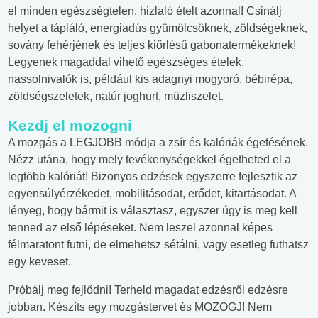
el minden egészségtelen, hizlaló ételt azonnal! Csinálj
helyet a tápláló, energiadús gyümölcsöknek, zöldségeknek,
sovány fehérjének és teljes kiőrlésű gabonatermékeknek!
Legyenek magaddal vihető egészséges ételek,
nassolnivalók is, például kis adagnyi mogyoró, bébirépa,
zöldségszeletek, natúr joghurt, müzliszelet.
Kezdj el mozogni
A mozgás a LEGJOBB módja a zsír és kalóriák égetésének.
Nézz utána, hogy mely tevékenységekkel égetheted el a
legtöbb kalóriát! Bizonyos edzések egyszerre fejlesztik az
egyensúlyérzékedet, mobilitásodat, erődet, kitartásodat. A
lényeg, hogy bármit is választasz, egyszer úgy is meg kell
tenned az első lépéseket. Nem leszel azonnal képes
félmaratont futni, de elmehetsz sétálni, vagy esetleg futhatsz
egy keveset.
Próbálj meg fejlődni! Terheld magadat edzésről edzésre
jobban. Készíts egy mozgástervet és MOZOGJ! Nem