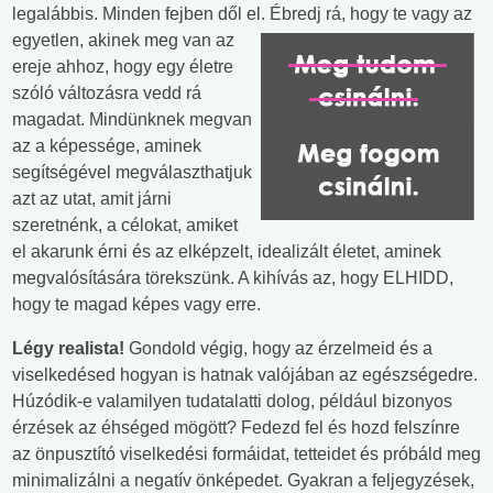
legalábbis. Minden fejben dől el. Ébredj rá, hogy te
vagy az
egyetlen, akinek meg van az
ereje ahhoz, hogy egy életre
szóló változásra vedd rá
magadat. Mindünknek megvan
az a képessége, aminek
segítségével megválaszthatjuk
azt az utat, amit járni
szeretnénk, a célokat, amiket
el akarunk érni és az elképzelt, idealizált életet, aminek
megvalósítására törekszünk. A kihívás az, hogy ELHIDD,
hogy te magad képes vagy erre.
Légy realista!
Gondold végig, hogy az érzelmeid és a
viselkedésed hogyan is hatnak valójában az egészségedre.
Húzódik-e valamilyen tudatalatti dolog, például bizonyos
érzések az éhséged mögött? Fedezd fel és hozd felszínre
az önpusztító viselkedési formáidat, tetteidet és próbáld meg
minimalizálni a negatív önképedet. Gyakran a feljegyzések,