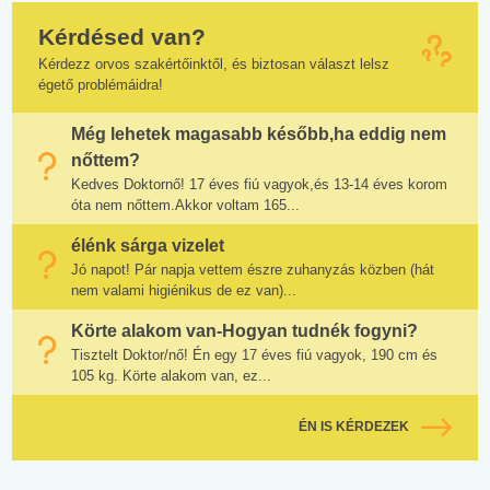
Kérdésed van?
Kérdezz orvos szakértőinktől, és biztosan választ lelsz
égető problémáidra!
Még lehetek magasabb később,ha eddig nem
nőttem?
Kedves Doktornő! 17 éves fiú vagyok,és 13-14 éves korom
óta nem nőttem.Akkor voltam 165...
élénk sárga vizelet
Jó napot! Pár napja vettem észre zuhanyzás közben (hát
nem valami higiénikus de ez van)...
Körte alakom van-Hogyan tudnék fogyni?
Tisztelt Doktor/nő! Én egy 17 éves fiú vagyok, 190 cm és
105 kg. Körte alakom van, ez...
ÉN IS KÉRDEZEK