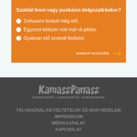
Szoktál lesni vagy puskázni dolgozatíráskor?
Sohasem fordult még elő.
Egyszer-kétszer volt már rá példa.
Gyakran elő szokott fordulni.
SZAVAZAT ELKÜLDÉSE
KAMASZOKRÓL, KAMASZOKTÓL, KAMASZOKNAK
FELHASZNÁLÁSI FELTÉTELEK ÉS ADATVÉDELEM
IMPRESSZUM
MÉDIAAJÁNLAT
KAPCSOLAT