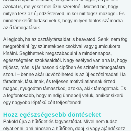
azokat is, melyeket mellőzni szeretnél. Mutasd be, hogy
milyen lesz az új edzésterved, mikor mit fogsz mozogni. És
mindenekelőtt tudasd velük, hogy milyen fontos számodra
az ő támogatásuk.
A legjobb, ha az osztálytársaidat is beavatod. Senki nem fog
megpróbálni így szünetekben csokival vagy gumicukorral
kínálni. Segíthetnek megszabadulni a mindennapos,
egészségtelen szokásaidtól. Nagy esélyed van arra is, hogy
rájössz, más is jár hasonló cipőben és szintén támogatásra
szorul – benne akár üdvözölheted is az új edzőtársadat! Ha
fáradtnak, fásultnak, és teljesen motiválatlannak érzed
magad, nyugodtan támaszkodj azokra, akik támogatnak. És
a legfontosabb, hogy mindig ünnepelj velük, amikor sikerül
egy nagyobb léptékű célt teljesítened!
Hozz egészségesebb döntéseket
Pakold újra a hűtődet és fagyasztódat. Mivel nem tudsz
olyat enni, ami nincsen a hűtőben, dobj ki vagy ajándékozz