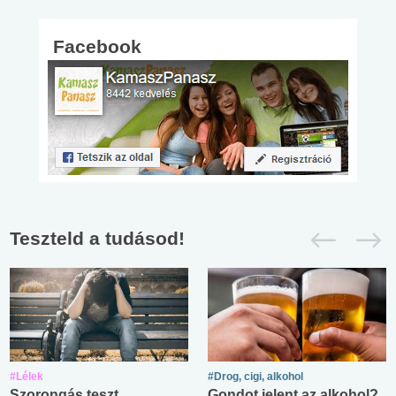
Facebook
Teszteld a tudásod!
#Lélek
#Drog, cigi, alkohol
Szorongás teszt
Gondot jelent az alkohol?