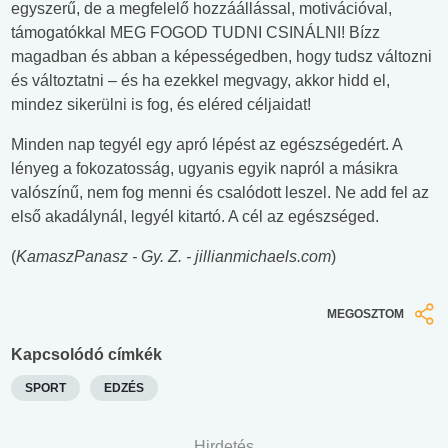
egyszerű, de a megfelelő hozzáállással, motivációval,
támogatókkal MEG FOGOD TUDNI CSINÁLNI! Bízz
magadban és abban a képességedben, hogy tudsz változni
és változtatni – és ha ezekkel megvagy, akkor hidd el,
mindez sikerülni is fog, és eléred céljaidat!
Minden nap tegyél egy apró lépést az egészségedért. A
lényeg a fokozatosság, ugyanis egyik napról a másikra
valószínű, nem fog menni és csalódott leszel. Ne add fel az
első akadálynál, legyél kitartó. A cél az egészséged.
(
KamaszPanasz - Gy. Z. - jillianmichaels.com
)
MEGOSZTOM
Kapcsolódó címkék
SPORT
EDZÉS
Hirdetés