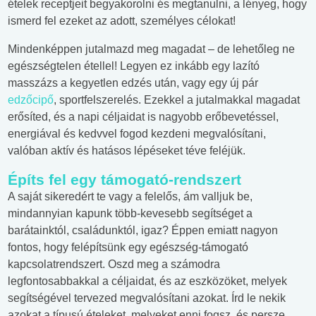
ételek receptjeit begyakorolni és megtanulni, a lényeg, hogy
ismerd fel ezeket az adott, személyes célokat!
Mindenképpen jutalmazd meg magadat – de lehetőleg ne
egészségtelen étellel! Legyen ez inkább egy lazító
masszázs a kegyetlen edzés után, vagy egy új pár
edzőcipő
, sportfelszerelés. Ezekkel a jutalmakkal magadat
erősíted, és a napi céljaidat is nagyobb erőbevetéssel,
energiával és kedvvel fogod kezdeni megvalósítani,
valóban aktív és hatásos lépéseket téve feléjük.
Építs fel egy támogató-rendszert
A saját sikeredért te vagy a felelős, ám valljuk be,
mindannyian kapunk több-kevesebb segítséget a
barátainktól, családunktól, igaz? Éppen emiatt nagyon
fontos, hogy felépítsünk egy egészség-támogató
kapcsolatrendszert. Oszd meg a számodra
legfontosabbakkal a céljaidat, és az eszközöket, melyek
segítségével tervezed megvalósítani azokat. Írd le nekik
azokat a típusú ételeket, melyeket enni fogsz, és persze