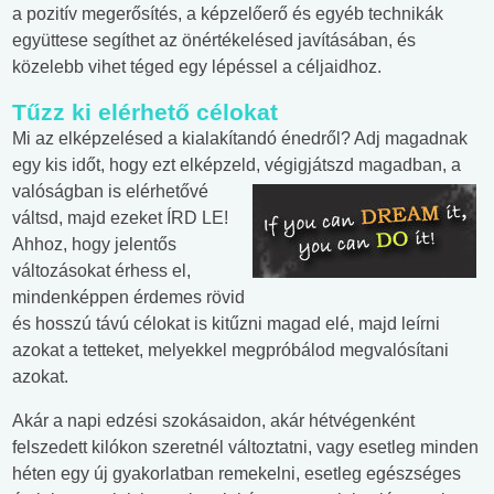
a pozitív megerősítés, a képzelőerő és egyéb technikák
együttese segíthet az önértékelésed javításában, és
közelebb vihet téged egy lépéssel a céljaidhoz.
Tűzz ki elérhető célokat
Mi az elképzelésed a kialakítandó énedről? Adj magadnak
egy kis időt, hogy ezt elképzeld, végigjátszd
magadban, a
valóságban is elérhetővé
váltsd, majd ezeket ÍRD LE!
Ahhoz, hogy jelentős
változásokat érhess el,
mindenképpen érdemes rövid
és hosszú távú célokat is kitűzni magad elé, majd leírni
azokat a tetteket, melyekkel megpróbálod megvalósítani
azokat.
Akár a napi edzési szokásaidon, akár hétvégenként
felszedett kilókon szeretnél változtatni, vagy esetleg minden
héten egy új gyakorlatban remekelni, esetleg egészséges