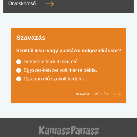
Orvoskereső
Szavazás
Szoktál lesni vagy puskázni dolgozatíráskor?
Sohasem fordult még elő.
Egyszer-kétszer volt már rá példa.
Gyakran elő szokott fordulni.
SZAVAZAT ELKÜLDÉSE