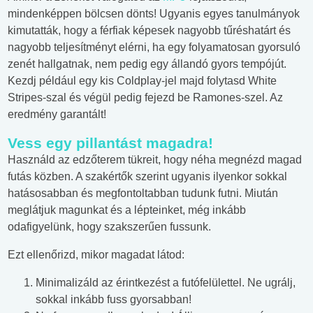
mindenképpen bölcsen dönts! Ugyanis egyes tanulmányok
kimutatták, hogy a férfiak képesek nagyobb tűréshatárt és
nagyobb teljesítményt elérni, ha egy folyamatosan gyorsuló
zenét hallgatnak, nem pedig egy állandó gyors tempójút.
Kezdj például egy kis Coldplay-jel majd folytasd White
Stripes-szal és végül pedig fejezd be Ramones-szel. Az
eredmény garantált!
Vess egy pillantást magadra!
Használd az edzőterem tükreit, hogy néha megnézd magad
futás közben. A szakértők szerint ugyanis ilyenkor sokkal
hatásosabban és megfontoltabban tudunk futni. Miután
meglátjuk magunkat és a lépteinket, még inkább
odafigyelünk, hogy szakszerűen fussunk.
Ezt ellenőrizd, mikor magadat látod:
Minimalizáld az érintkezést a futófelülettel. Ne ugrálj,
sokkal inkább fuss gyorsabban!