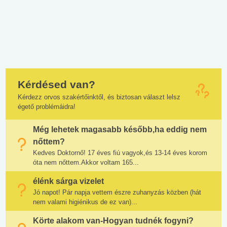
Kérdésed van?
Kérdezz orvos szakértőinktől, és biztosan választ lelsz
égető problémáidra!
Még lehetek magasabb később,ha eddig nem
nőttem?
Kedves Doktornő! 17 éves fiú vagyok,és 13-14 éves korom
óta nem nőttem.Akkor voltam 165...
élénk sárga vizelet
Jó napot! Pár napja vettem észre zuhanyzás közben (hát
nem valami higiénikus de ez van)...
Körte alakom van-Hogyan tudnék fogyni?