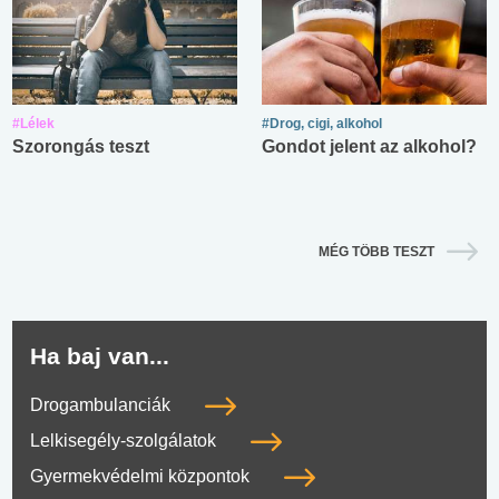
#Lélek
#Drog, cigi, alkohol
Szorongás teszt
Gondot jelent az alkohol?
MÉG TÖBB TESZT
Ha baj van...
Drogambulanciák
Lelkisegély-szolgálatok
Gyermekvédelmi központok