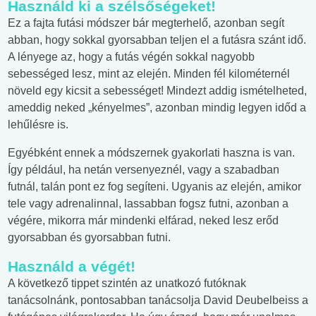
Használd ki a szélsőségeket!
Ez a fajta futási módszer bár megterhelő, azonban segít
abban, hogy sokkal gyorsabban teljen el a futásra szánt idő.
A lényege az, hogy a futás végén sokkal nagyobb
sebességed lesz, mint az elején. Minden fél kilométernél
növeld egy kicsit a sebességet! Mindezt addig ismételheted,
ameddig neked „kényelmes”, azonban mindig legyen időd a
lehűlésre is.
Egyébként ennek a módszernek gyakorlati haszna is van.
Így például, ha netán versenyeznél, vagy a szabadban
futnál, talán pont ez fog segíteni. Ugyanis az elején, amikor
tele vagy adrenalinnal, lassabban fogsz futni, azonban a
végére, mikorra már mindenki elfárad, neked lesz erőd
gyorsabban és gyorsabban futni.
Használd a végét!
A következő tippet szintén az unatkozó futóknak
tanácsolnánk, pontosabban tanácsolja David Deubelbeiss a