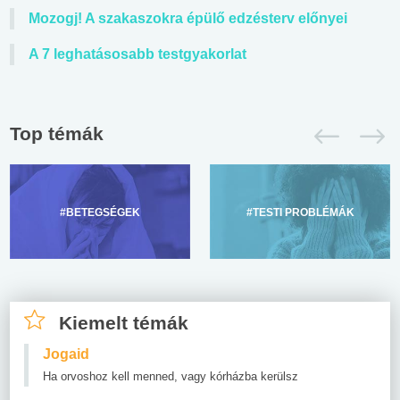
Mozogj! A szakaszokra épülő edzésterv előnyei
A 7 leghatásosabb testgyakorlat
Top témák
#BETEGSÉGEK
#TESTI PROBLÉMÁK
Kiemelt témák
Jogaid
Ha orvoshoz kell menned, vagy kórházba kerülsz