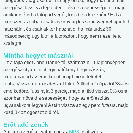
futógépes világrekorder. Ha úgy érzed, hogy már unalmas
az egész, lassíts a lépteiden – és ne a sebességen – majd
amikor eléred a futópad végét, fuss be a közepére! Ezt a
módszert azonban csak viszonylag kis sebességnél ajánlott
használni, és csak akkor használd, ha már tudsz 30
másodpercig úgy futni a futópadon, hogy nem nézel le a
szalagra!
Mintha hegyet másznál
Ez a fajta ötlet Jane Hahne-től származik. Tulajdonképpen
az egész olyan, mint egy hatékony hegymászás,
megtámadod az emelkedőt, majd mikor felértél,
robbanásszerűen kezdesz el futni. Állítsd a futópadot 3%-os
emelkedőre, fuss rajta 3 percig, majd állítsd vissza 0%-osra,
azonban növeld a sebességet, hogy az erőfeszítés
ugyanakkora legyen! Aztán vissza az egy perc futásra, majd
kezdjük az egészet elölről.
Erőt adó zenék
Amikor a zenéket válogatod az
MP3
-lejátszódra,