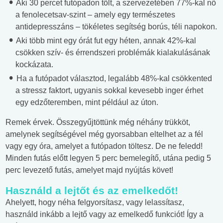
Aki 30 percet futópadon tölt, a szervezetében 77%-kal nő
a fenolecetsav-szint – amely egy természetes
antidepresszáns – tökéletes segítség borús, téli napokon.
Aki több mint egy órát fut egy héten, annak 42%-kal
csökken szív- és érrendszeri problémák kialakulásának
kockázata.
Ha a futópadot választod, legalább 48%-kal csökkented
a stressz faktort, ugyanis sokkal kevesebb inger érhet
egy edzőteremben, mint például az úton.
Remek érvek. Összegyűjtöttünk még néhány trükköt,
amelynek segítségével még gyorsabban eltelhet az a fél
vagy egy óra, amelyet a futópadon töltesz. De ne feledd!
Minden futás előtt legyen 5 perc bemelegítő, utána pedig 5
perc levezető futás, amelyet majd nyújtás követ!
Használd a lejtőt és az emelkedőt!
Ahelyett, hogy néha felgyorsítasz, vagy lelassítasz,
használd inkább a lejtő vagy az emelkedő funkciót! Így a