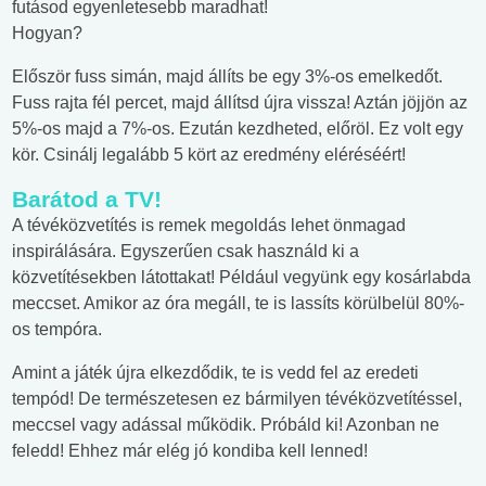
futásod egyenletesebb maradhat!
Hogyan?
Először fuss simán, majd állíts be egy 3%-os emelkedőt.
Fuss rajta fél percet, majd állítsd újra vissza! Aztán jöjjön az
5%-os majd a 7%-os. Ezután kezdheted, előröl. Ez volt egy
kör. Csinálj legalább 5 kört az eredmény eléréséért!
Barátod a TV!
A tévéközvetítés is remek megoldás lehet önmagad
inspirálására. Egyszerűen csak használd ki a
közvetítésekben látottakat! Például vegyünk egy kosárlabda
meccset. Amikor az óra megáll, te is lassíts körülbelül 80%-
os tempóra.
Amint a játék újra elkezdődik, te is vedd fel az eredeti
tempód! De természetesen ez bármilyen tévéközvetítéssel,
meccsel vagy adással működik. Próbáld ki! Azonban ne
feledd! Ehhez már elég jó kondiba kell lenned!