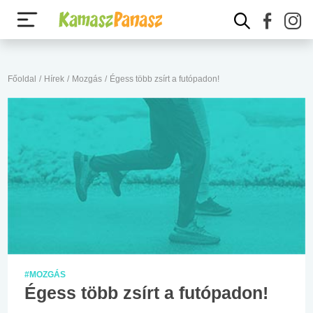
Főoldal
/
Hírek
/
Mozgás
/
Égess több zsírt a futópadon!
#MOZGÁS
Égess több zsírt a futópadon!