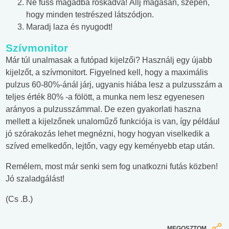
Ne fuss magadba roskadva! Állj magasan, szépen,
hogy minden testrészed látszódjon.
Maradj laza és nyugodt!
Szívmonitor
Már túl unalmasak a futópad kijelzői? Használj egy újabb
kijelzőt, a szívmonitort. Figyelned kell, hogy a maximális
pulzus 60-80%-ánál járj, ugyanis hiába lesz a pulzusszám a
teljes érték 80% -a fölött, a munka nem lesz egyenesen
arányos a pulzusszámmal. De ezen gyakorlati haszna
mellett a kijelzőnek unaloműző funkciója is van, így például
jó szórakozás lehet megnézni, hogy hogyan viselkedik a
szíved emelkedőn, lejtőn, vagy egy keményebb etap után.
Remélem, most már senki sem fog unatkozni futás közben!
Jó szaladgálást!
(Cs .B.)
MEGOSZTOM