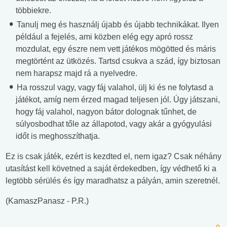
többiekre.
Tanulj meg és használj újabb és újabb technikákat. Ilyen
például a fejelés, ami közben elég egy apró rossz
mozdulat, egy észre nem vett játékos mögötted és máris
megtörtént az ütközés. Tartsd csukva a szád, így biztosan
nem harapsz majd rá a nyelvedre.
Ha rosszul vagy, vagy fáj valahol, ülj ki és ne folytasd a
játékot, amíg nem érzed magad teljesen jól. Úgy játszani,
hogy fáj valahol, nagyon bátor dolognak tűnhet, de
súlyosbodhat tőle az állapotod, vagy akár a gyógyulási
időt is meghosszíthatja.
Ez is csak játék, ezért is kezdted el, nem igaz? Csak néhány
utasítást kell követned a saját érdekedben, így védhető ki a
legtöbb sérülés és így maradhatsz a pályán, amin szeretnél.
(KamaszPanasz - P.R.)