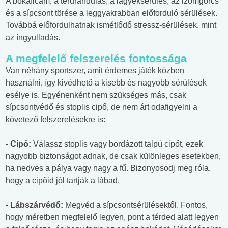
A bokaficam, a térdrándulás, a lágyéksérülés, az izomgörcs
és a sípcsont törése a leggyakrabban előforduló sérülések.
Továbbá előfordulhatnak ismétlődő stressz-sérülések, mint
az íngyulladás.
A megfelelő felszerelés fontossága
Van néhány sportszer, amit érdemes játék közben
használni, így kivédhető a kisebb és nagyobb sérülések
esélye is. Egyénenként nem szükséges más, csak
sípcsontvédő és stoplis cipő, de nem árt odafigyelni a
követező felszerelésekre is:
- Cipő:
Válassz stoplis vagy bordázott talpú cipőt, ezek
nagyobb biztonságot adnak, de csak különleges esetekben,
ha nedves a pálya vagy nagy a fű. Bizonyosodj meg róla,
hogy a cipőid jól tartják a lábad.
- Lábszárvédő:
Megvéd a sípcsontsérülésektől. Fontos,
hogy méretben megfelelő legyen, pont a térded alatt legyen