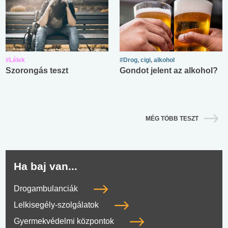
#Lélek
#Drog, cigi, alkohol
Szorongás teszt
Gondot jelent az alkohol?
MÉG TÖBB TESZT
Ha baj van...
Drogambulanciák
Lelkisegély-szolgálatok
Gyermekvédelmi központok