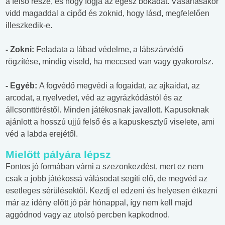
a felső része, és hogy fogja az egész bokádat. Vásárlásakor
vidd magaddal a cipőd és zoknid, hogy lásd, megfelelően
illeszkedik-e.
- Zokni:
Feladata a lábad védelme, a lábszárvédő
rögzítése, mindig viseld, ha meccsed van vagy gyakorolsz.
- Egyéb:
A fogvédő megvédi a fogaidat, az ajkaidat, az
arcodat, a nyelvedet, véd az agyrázkódástól és az
állcsonttöréstől. Minden játékosnak javallott. Kapusoknak
ajánlott a hosszú ujjú felső és a kapuskesztyű viselete, ami
véd a labda erejétől.
Mielőtt pályára lépsz
Fontos jó formában várni a szezonkezdést, mert ez nem
csak a jobb játékossá válásodat segíti elő, de megvéd az
esetleges sérülésektől. Kezdj el edzeni és helyesen étkezni
már az idény előtt jó pár hónappal, így nem kell majd
aggódnod vagy az utolsó percben kapkodnod.