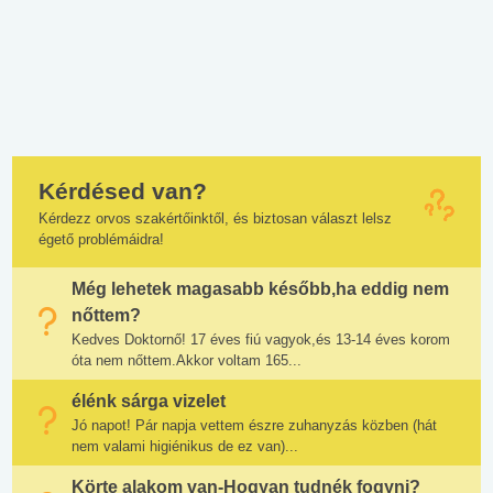
Kérdésed van?
Kérdezz orvos szakértőinktől, és biztosan választ lelsz
égető problémáidra!
Még lehetek magasabb később,ha eddig nem
nőttem?
Kedves Doktornő! 17 éves fiú vagyok,és 13-14 éves korom
óta nem nőttem.Akkor voltam 165...
élénk sárga vizelet
Jó napot! Pár napja vettem észre zuhanyzás közben (hát
nem valami higiénikus de ez van)...
Körte alakom van-Hogyan tudnék fogyni?