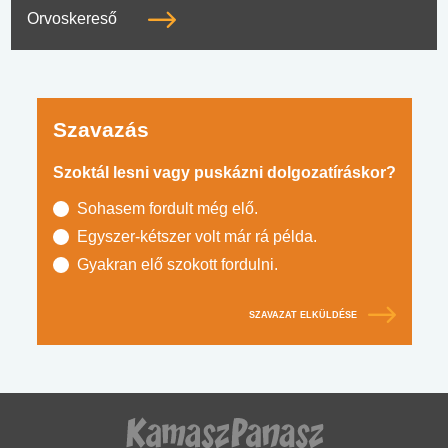
Orvoskereső
Szavazás
Szoktál lesni vagy puskázni dolgozatíráskor?
Sohasem fordult még elő.
Egyszer-kétszer volt már rá példa.
Gyakran elő szokott fordulni.
SZAVAZAT ELKÜLDÉSE