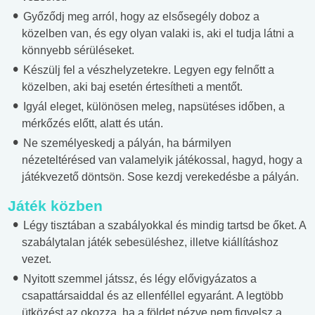
Győződj meg arról, hogy az elsősegély doboz a
közelben van, és egy olyan valaki is, aki el tudja látni a
könnyebb sérüléseket.
Készülj fel a vészhelyzetekre.
Legyen egy felnőtt a
közelben, aki baj esetén értesítheti a mentőt.
Igyál eleget, különösen meleg, napsütéses időben, a
mérkőzés előtt, alatt és után.
Ne személyeskedj a pályán, ha bármilyen
nézeteltérésed van valamelyik játékossal, hagyd, hogy a
játékvezető döntsön. Sose kezdj verekedésbe a pályán.
Játék közben
Légy tisztában a szabályokkal és mindig tartsd be őket. A
szabálytalan játék sebesüléshez, illetve kiállításhoz
vezet.
Nyitott szemmel játssz, és légy elővigyázatos a
csapattársaiddal és az ellenféllel egyaránt. A legtöbb
ütközést az okozza, ha a földet nézve nem figyelsz a