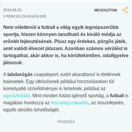
2016.06.22.
MEGOSZTOM
2 PERCES OLVASÁSI IDŐ
Nem véletlenül a futball a világ egyik legnépszerűbb
sportja, hiszen könnyen tanulható és kiváló módja az
erőnlét fejlesztésének. Plusz egy érdekes, pörgős játék,
amit valódi élvezet játszani. Azonban számos sérülést is
tartogathat, akár akkor is, ha körültekintően, odafigyelve
játsszuk.
A
labdarúgás
csapatsport, ezért akaratlanul is történnek
balesetek. Egy ütközésnek például horzsolásokon túl
komolyabb szövődményei is lehetnek, például az
agyrázkódás
. Mint minden futást igénylő sportág, a
futball
is
magában hordozza az
ínszalagszakadás
, az összefejelés,
egyéb sérülés lehetőségét.
Hirdetés