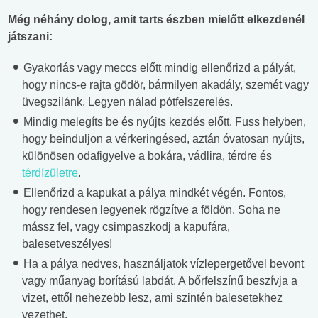
Még néhány dolog, amit tarts észben mielőtt elkezdenél
játszani:
Gyakorlás vagy meccs előtt mindig ellenőrizd a pályát,
hogy nincs-e rajta gödör, bármilyen akadály, szemét vagy
üvegszilánk. Legyen nálad pótfelszerelés.
Mindig melegíts be és nyújts kezdés előtt. Fuss helyben,
hogy beinduljon a vérkeringésed, aztán óvatosan nyújts,
különösen odafigyelve a bokára, vádlira, térdre és
térdízületre
.
Ellenőrizd a kapukat a pálya mindkét végén. Fontos,
hogy rendesen legyenek rögzítve a földön. Soha ne
mássz fel, vagy csimpaszkodj a kapufára,
balesetveszélyes!
Ha a pálya nedves, használjatok vízlepergetővel bevont
vagy műanyag borítású labdát. A bőrfelszínű beszívja a
vizet, ettől nehezebb lesz, ami szintén balesetekhez
vezethet.