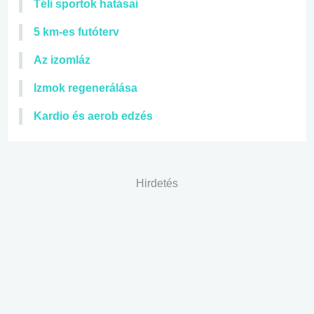
Téli sportok hatásai
5 km-es futóterv
Az izomláz
Izmok regenerálása
Kardio és aerob edzés
Hirdetés