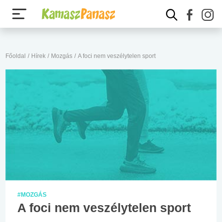
Főoldal
/
Hírek
/
Mozgás
/
A foci nem veszélytelen sport
#MOZGÁS
A foci nem veszélytelen sport