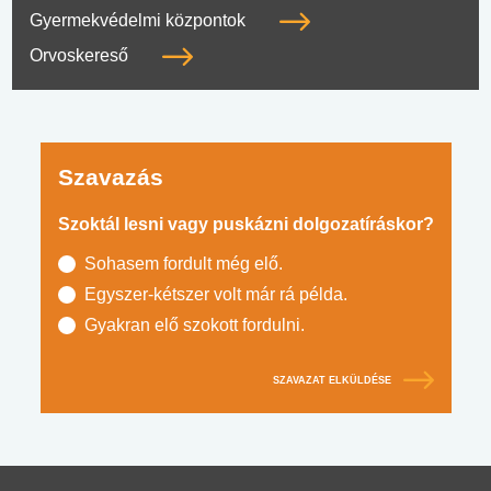
Gyermekvédelmi központok
Orvoskereső
Szavazás
Szoktál lesni vagy puskázni dolgozatíráskor?
Sohasem fordult még elő.
Egyszer-kétszer volt már rá példa.
Gyakran elő szokott fordulni.
SZAVAZAT ELKÜLDÉSE