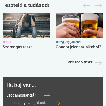
Teszteld a tudásod!
#Lélek
#Drog, cigi, alkohol
Szorongás teszt
Gondot jelent az alkohol?
MÉG TÖBB TESZT
Ha baj van...
Drogambulanciák
Lelkisegély-szolgálatok