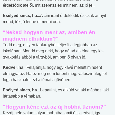
érdeklődik afelől, mit szeretsz és mit nem, az jó jel.
Esélyed sincs, ha...
A cím iránt érdeklődik és csak annyit
mond, tök jó lenne elmenni oda.
"Neked hogyan ment az, amiben én
majdnem elbuktam?"
Tudd meg, milyen tantárgyból teljesít a legjobban az
iskolában. Mondd meg neki, hogy nálad elkélne egy kis
gyakorlás abból a tárgyból, amiben ő olyan jó.
Kedvel, ha...
Felajánlja, hogy egy kávé mellett mindent
elmagyaráz. Ha ez még nem történt meg, valószínűleg fel
fogja használni ezt a témát a jövőben.
Esélyed sincs, ha...
Lepattint, és elküld valaki máshoz, aki
jártasabb a témában.
"Hogyan kéne ezt az új hobbit űznöm?"
Kezdj bele valami olyan hobbiba, amit ő is kedvel, így