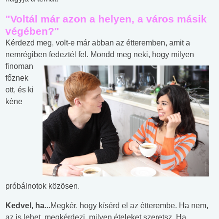
"Voltál már azon a helyen, a város másik
végében?"
Kérdezd meg, volt-e már abban az étteremben, amit a
nemrégiben fedeztél fel. Mondd meg
neki, hogy milyen
finoman
főznek
ott, és ki
kéne
próbálnotok közösen.
Kedvel, ha...
Megkér, hogy kísérd el az étterembe. Ha nem,
az is lehet, megkérdezi, milyen ételeket szeretsz. Ha