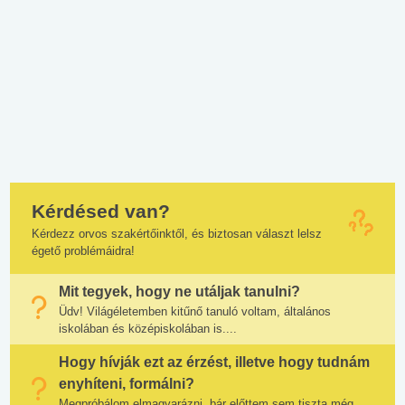
Kérdésed van?
Kérdezz orvos szakértőinktől, és biztosan választ lelsz
égető problémáidra!
Mit tegyek, hogy ne utáljak tanulni?
Üdv! Világéletemben kitűnő tanuló voltam, általános
iskolában és középiskolában is....
Hogy hívják ezt az érzést, illetve hogy tudnám
enyhíteni, formálni?
Megpróbálom elmagyarázni, bár előttem sem tiszta még.