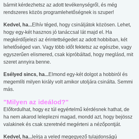
bármit kérdezhetsz az adott tevékenységről, és még
rendszeres közös programlehetőségnek is szuper!
Kedvel, ha...
Elhív téged, hogy csináljátok közösen. Lehet,
hogy egy-két hasznos jó tanáccsal lát majd el. Ha
megkérdőjelezi az érintettségedet az adott hobbiban, két
lehetőséged van. Vagy több időt fektetsz az egészbe, vagy
egyszerűen elismered, csak kipróbáltad, hogy meglásd, mit
szeret annyira benne.
Esélyed sincs, ha...
Elmond egy-két dolgot a hobbiról és
megemlíti milyen király volt amikor utoljára csinálta. Semmi
más.
"Milyen az ideálod?"
Előfordulhat, hogy ez túl egyértelmű kérdésnek hathat, de
ha nem akarod leleplezni magad, mondd azt, hogy bejössz
valakinek és csak szeretnéd megérteni a nézőpontját.
Kedvel, ha...
leírja a veled megegyező tulajdonságú