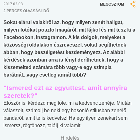
2017.03.03.
MEGOSZTOM
2 PERCES OLVASÁSI IDŐ
Sokat elárul valakiről az, hogy milyen zenét hallgat,
milyen fotókat posztol magáról, mit lájkol és mit tesz ki a
Facebookon, Instagramon. A kis dolgok, melyeket a
közösségi oldalakon észreveszel, sokat segíthetnek
abban, hogy beszélgetést kezdeményezz. Az alábbi
kérdések azonban arra is fényt deríthetnek, hogy a
kiszemelted számára több vagy-e egy szimpla
barátnál...vagy esetleg annál több?
"Ismered ezt az együttest, amit annyira
szeretek?"
Először is, kérdezd meg tőle, mi a kedvenc zenéje. Miután
válaszolt, számolj be neki egy hasonló stílusban zenélő
bandáról, amit te is kedvelsz! Ha egy ilyen zenekart sem
ismersz, rögtönözz, találj ki valamit.
Hirdetés