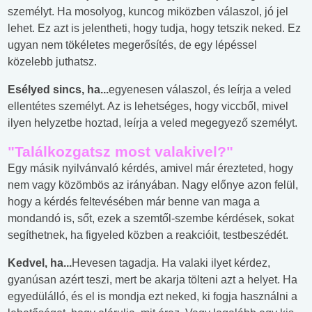
személyt. Ha mosolyog, kuncog miközben válaszol, jó jel
lehet. Ez azt is jelentheti, hogy tudja, hogy tetszik neked. Ez
ugyan nem tökéletes megerősítés, de egy lépéssel
közelebb juthatsz.
Esélyed sincs, ha...
egyenesen válaszol, és leírja a veled
ellentétes személyt. Az is lehetséges, hogy viccből, mivel
ilyen helyzetbe hoztad, leírja a veled megegyező személyt.
"Találkozgatsz most valakivel?"
Egy másik nyilvánvaló kérdés, amivel már érezteted, hogy
nem vagy közömbös az irányában. Nagy előnye azon felül,
hogy a kérdés feltevésében már benne van maga a
mondandó is, sőt, ezek a szemtől-szembe kérdések, sokat
segíthetnek, ha figyeled közben a reakcióit, testbeszédét.
Kedvel, ha...
Hevesen tagadja. Ha valaki ilyet kérdez,
gyanúsan azért teszi, mert be akarja tölteni azt a helyet. Ha
egyedülálló, és el is mondja ezt neked, ki fogja használni a