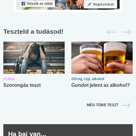
Teszteld a tudásod!
#Lélek
#Drog, cigi, alkohol
Szorongás teszt
Gondot jelent az alkohol?
MÉG TÖBB TESZT
Ha baj van...