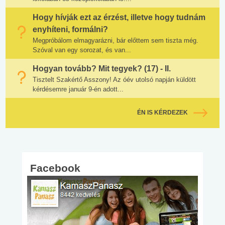
Hogy hívják ezt az érzést, illetve hogy tudnám
enyhíteni, formálni?
Megpróbálom elmagyarázni, bár előttem sem tiszta még.
Szóval van egy sorozat, és van...
Hogyan tovább? Mit tegyek? (17) - II.
Tisztelt Szakértő Asszony! Az óév utolsó napján küldött
kérdésemre január 9-én adott...
ÉN IS KÉRDEZEK
Facebook