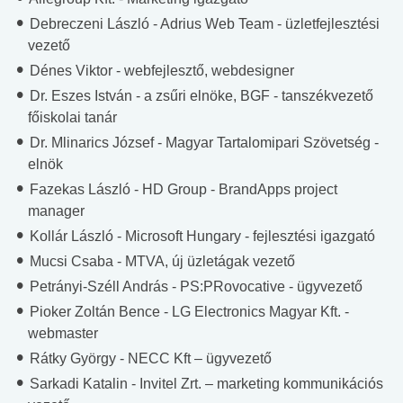
Debreczeni László -
Adrius Web Team - üzletfejlesztési
vezető
Dénes Viktor -
webfejlesztő, webdesigner
Dr. Eszes István -
a zsűri elnöke, BGF - tanszékvezető
főiskolai tanár
Dr. Mlinarics József -
Magyar Tartalomipari Szövetség -
elnök
Fazekas László - HD Group - BrandApps project
manager
Kollár László -
Microsoft Hungary - fejlesztési igazgató
Mucsi Csaba -
MTVA, új üzletágak vezető
Petrányi-Széll András -
PS:PRovocative - ügyvezető
Pioker Zoltán Bence -
LG Electronics Magyar Kft. -
webmaster
Rátky György -
NECC Kft – ügyvezető
Sarkadi Katalin -
Invitel Zrt. – marketing kommunikációs