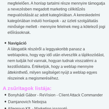
megfelelően. A honlap tartalmi része mennyire támogatja
a nevezésben megadott marketing célkitűzés
megvalósítását az adott kategóriában. A kereskedelmi
kategóriában induló honlapok - az üzleti szolgáltatás
minősége mellett - mennyire felelnek meg a kötelező jogi
előírásoknak.
Navigáció
A látogatók részéről a leggyakoribb panasz a
weblapokra, hogy egy idő után elveszítik a tájékozódást,
nem tudják hol vannak, hogyan tudnak visszatérni a
kezdőoldalra. Értékeljük, hogy a weblap mennyire
áttekinthető, milyen segítséget nyújt a weblap egyes
részeinek a megismeréséhez.
A zsűritagok listája:
Bonyhádi Gábor -
ReVision - Client Attack Commander
Damjanovich Nebojsa
Allegroup Kft. - Marketing igazgató