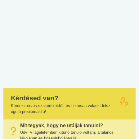
Kérdésed van?
Kérdezz orvos szakértőinktől, és biztosan választ lelsz
égető problémáidra!
Mit tegyek, hogy ne utáljak tanulni?
Üdv! Világéletemben kitűnő tanuló voltam, általános
iskolában és középiskolában is....