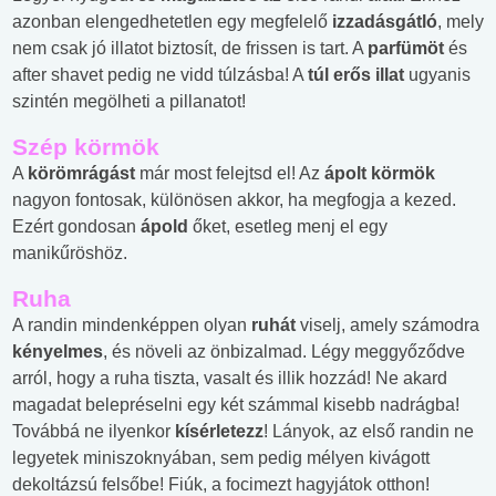
azonban elengedhetetlen egy megfelelő
izzadásgátló
, mely
nem csak jó illatot biztosít, de frissen is tart. A
parfümöt
és
after shavet pedig ne vidd túlzásba! A
túl erős illat
ugyanis
szintén megölheti a pillanatot!
Szép körmök
A
körömrágást
már most felejtsd el! Az
ápolt körmök
nagyon fontosak, különösen akkor, ha megfogja a kezed.
Ezért gondosan
ápold
őket, esetleg menj el egy
manikűröshöz.
Ruha
A randin mindenképpen olyan
ruhát
viselj, amely számodra
kényelmes
, és növeli az önbizalmad. Légy meggyőződve
arról, hogy a ruha tiszta, vasalt és illik hozzád! Ne akard
magadat belepréselni egy két számmal kisebb nadrágba!
Továbbá ne ilyenkor
kísérletezz
! Lányok, az első randin ne
legyetek miniszoknyában, sem pedig mélyen kivágott
dekoltázsú felsőbe! Fiúk, a focimezt hagyjátok otthon!