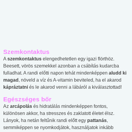
Szemkontaktus
A
szemkontaktus
elengedhetetlen egy igazi flörthöz.
Beesett, vörös szemekkel azonban a csábítás kudarcba
fulladhat. A randi előtti napon tehát mindenképpen
aludd ki
magad
, növeld a víz és A-vitamin beviteled, ha el akarod
kápráztatni
és le akarod venni a lábáról a kiválasztottad!
Egészséges bőr
Az
arcápolás
és hidratálás mindenképpen fontos,
különösen akkor, ha stresszes és zaklatott életet élsz.
Lányok, ha netán feltűnik randi előtt egy
pattanás
,
semmiképpen se nyomkodjátok, használjatok inkább