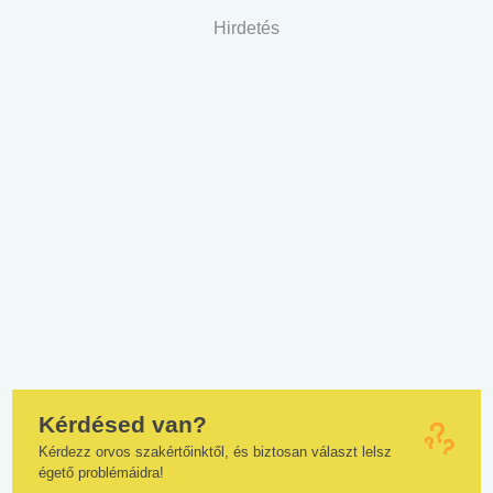
Hirdetés
Kérdésed van?
Kérdezz orvos szakértőinktől, és biztosan választ lelsz
égető problémáidra!