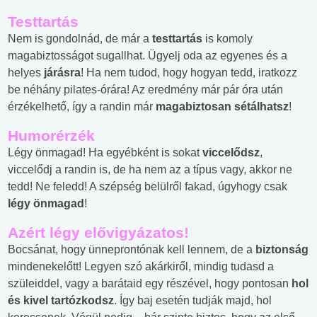
Testtartás
Nem is gondolnád, de már a
testtartás
is komoly
magabiztosságot sugallhat. Ügyelj oda az egyenes és a
helyes
járásra
! Ha nem tudod, hogy hogyan tedd, iratkozz
be néhány pilates-órára! Az eredmény már pár óra után
érzékelhető, így a randin már
magabiztosan sétálhatsz
!
Humorérzék
Légy önmagad! Ha egyébként is sokat
viccelődsz
,
viccelődj a randin is, de ha nem az a típus vagy, akkor ne
tedd! Ne feledd! A szépség belülről fakad, úgyhogy csak
légy önmagad
!
Azért légy elővigyázatos!
Bocsánat, hogy ünneprontónak kell lennem, de a
biztonság
mindenekelőtt! Legyen szó akárkiről, mindig tudasd a
szüleiddel, vagy a barátaid egy részével, hogy pontosan
hol
és kivel tartózkodsz
. Így baj esetén tudják majd, hol