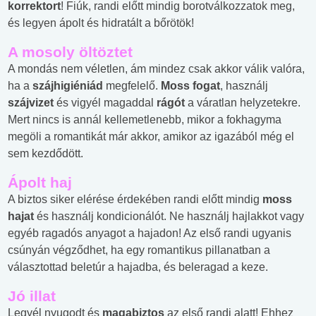
korrektort
! Fiúk, randi előtt mindig borotválkozzatok meg,
és legyen ápolt és hidratált a bőrötök!
A mosoly öltöztet
A mondás nem véletlen, ám mindez csak akkor válik valóra,
ha a
szájhigiéniád
megfelelő.
Moss fogat
, használj
szájvizet
és vigyél magaddal
rágót
a váratlan helyzetekre.
Mert nincs is annál kellemetlenebb, mikor a fokhagyma
megöli a romantikát már akkor, amikor az igazából még el
sem kezdődött.
Ápolt haj
A biztos siker elérése érdekében randi előtt mindig
moss
hajat
és használj kondicionálót. Ne használj hajlakkot vagy
egyéb ragadós anyagot a hajadon! Az első randi ugyanis
csúnyán végződhet, ha egy romantikus pillanatban a
választottad beletúr a hajadba, és beleragad a keze.
Jó illat
Legyél nyugodt és
magabiztos
az első randi alatt! Ehhez