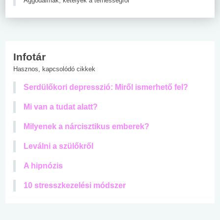
Aggodalmak, kételyek a terhességről
Infotár
Hasznos, kapcsolódó cikkek
Serdülőkori depresszió: Miről ismerhető fel?
Mi van a tudat alatt?
Milyenek a nárcisztikus emberek?
Leválni a szülőkről
A hipnózis
10 stresszkezelési módszer