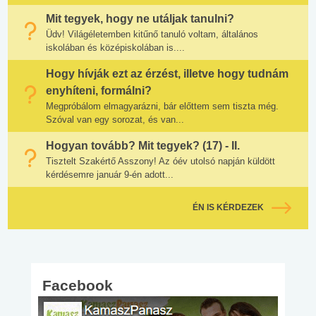
Mit tegyek, hogy ne utáljak tanulni?
Üdv! Világéletemben kitűnő tanuló voltam, általános
iskolában és középiskolában is....
Hogy hívják ezt az érzést, illetve hogy tudnám
enyhíteni, formálni?
Megpróbálom elmagyarázni, bár előttem sem tiszta még.
Szóval van egy sorozat, és van...
Hogyan tovább? Mit tegyek? (17) - II.
Tisztelt Szakértő Asszony! Az óév utolsó napján küldött
kérdésemre január 9-én adott...
ÉN IS KÉRDEZEK
Facebook