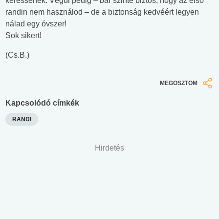
keressenek. Végül pedig – bár szinte biztos, hogy az első
randin nem használod – de a biztonság kedvéért legyen
nálad egy óvszer!
Sok sikert!
(Cs.B.)
MEGOSZTOM
Kapcsolódó címkék
RANDI
Hirdetés