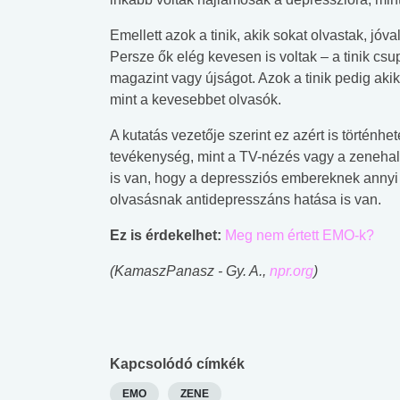
Emellett azok a tinik, akik sokat olvastak, j
Persze ők elég kevesen is voltak – a tinik csu
magazint vagy újságot. Azok a tinik pedig akik
mint a kevesebbet olvasók.
A kutatás vezetője szerint ez azért is történh
tevékenység, mint a TV-nézés vagy a zenehallg
is van, hogy a depressziós embereknek annyi 
olvasásnak antidepresszáns hatása is van.
Ez is érdekelhet:
Meg nem értett EMO-k?
(KamaszPanasz - Gy. A.,
npr.org
)
Kapcsolódó címkék
 alkohol
#Zöldövezet
#Betegségek
lent az
Mekkora az ökológiai
Elsősegély
EMO
ZENE