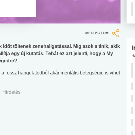
MEGOSZTOM
időt töltenek zenehallgatással. Míg azok a tinik, akik
I
tja egy új kutatás. Tehát ez azt jelenti, hogy a My
H
égedre?
 a rossz hangulatodból akár mentális betegségig is vihet
Hirdetés