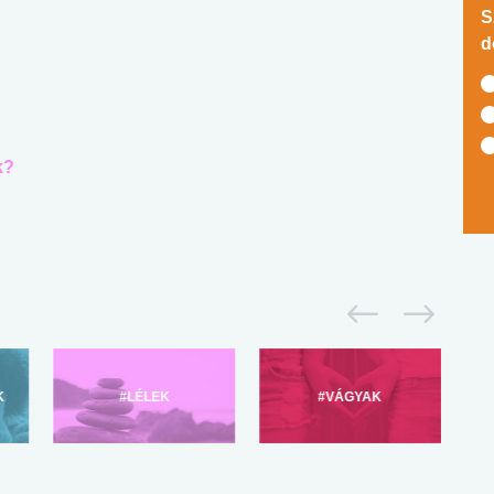
S
d
k?
K
#LÉLEK
#VÁGYAK