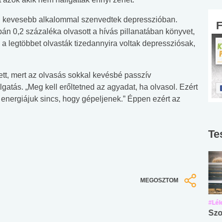
óval kevesebb alkalommal szenvedtek depresszióban.
pán 0,2 százaléka olvasott a hívás pillanatában könyvet,
 a legtöbbet olvasták tizedannyira voltak depressziósak,
etett, mert az olvasás sokkal kevésbé passzív
atás. „Meg kell erőltetned az agyadat, ha olvasol. Ezért
energiájuk sincs, hogy gépeljenek.” Éppen ezért az
Te
MEGOSZTOM
#Suli, munka
#Suli, munka
#Lél
Angol középfokú
Internet-függőség
Szo