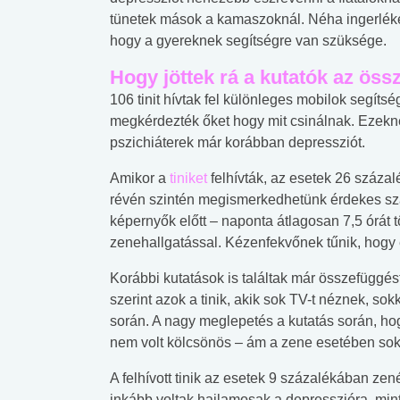
tünetek mások a kamaszoknál. Néha ingerléke
hogy a gyereknek segítségre van szüksége.
Hogy jöttek rá a kutatók az ös
106 tinit hívtak fel különleges mobilok segíts
megkérdezték őket hogy mit csinálnak. Ezeknek
pszichiáterek már korábban depressziót.
Amikor a
tiniket
felhívták, az esetek 26 száza
révén szintén megismerkedhetünk érdekes szám
képernyők előtt – naponta átlagosan 7,5 órát 
zenehallgatással. Kézenfekvőnek tűnik, hogy
Korábbi kutatások is találtak már összefüggé
szerint azok a tinik, akik sok TV-t néznek, s
során. A nagy meglepetés a kutatás során, ho
nem volt kölcsönös – ám a zene esetében sok
A felhívott tinik az esetek 9 százalékában zené
inkább voltak hajlamosak a depresszióra, mint