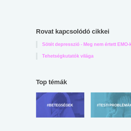
Rovat kapcsolódó cikkei
Sötét depresszió - Meg nem értett EMO-
Tehetségkutatók világa
Top témák
ZÜLŐKNEK
#BETEGSÉGEK
#TESTI PROBLÉMÁ