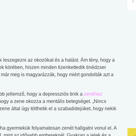
 leszegezni az okozókat és a hatást. Ám tény, hogy a
ek körében, hiszen minden tizenkettedik tinédzser
már meg is magyarázzák, hogy miért gondolták azt a
ább jellemző, hogy a depressziós tinik a
zenéhez
, hogy a zene okozza a mentális betegséget. „Nincs
ne által úgy tölthetik el a szabadidejüket, hogy nekik
a gyermekük folyamatosan zenét hallgatni vonul el. A
l, mint az idősebb embereknél. Gyakran a jelek és a