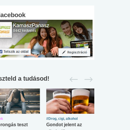
Facebook
szteld a tudásod!
ek
#Drog, cigi, alkohol
#Zöldövezet
rongás teszt
Gondot jelent az
Mekkora az ö