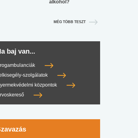
alkohol?
lábnyomod?
MÉG TÖBB TESZT
a baj van...
rogambulanciák
elkisegély-szolgálatok
yermekvédelmi központok
rvoskereső
Szavazás