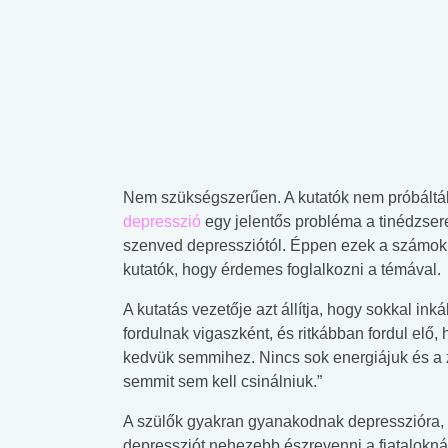
Nem szükségszerűen. A kutatók nem próbálták
depresszió
egy jelentős probléma a tinédzser
szenved depressziótól. Éppen ezek a számok 
kutatók, hogy érdemes foglalkozni a témával.
A kutatás vezetője azt állítja, hogy sokkal ink
fordulnak vigaszként, és ritkábban fordul elő
kedvük semmihez. Nincs sok energiájuk és a ze
semmit sem kell csinálniuk.”
A szülők gyakran gyanakodnak depresszióra, h
depressziót nehezebb észrevenni a fiatalokná