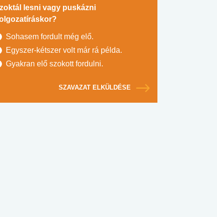
zoktál lesni vagy puskázni
olgozatíráskor?
Sohasem fordult még elő.
Egyszer-kétszer volt már rá példa.
Gyakran elő szokott fordulni.
SZAVAZAT ELKÜLDÉSE
#SULI, MUNKA
#DROG, CIGI, ALKOHOL
#TÁPLÁLK