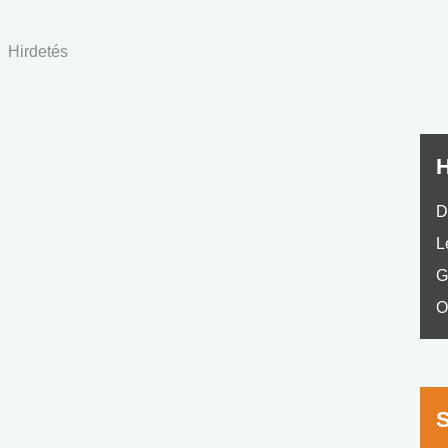
nyelvvizsga teszt -
teszt
No.42
Hirdetés
H
D
L
G
O