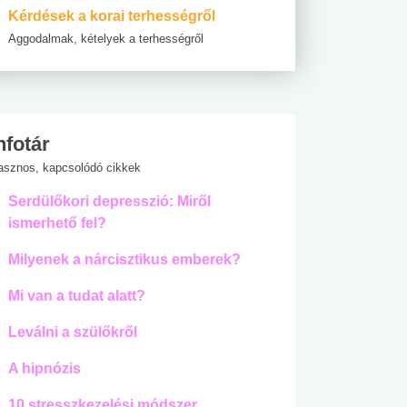
Kérdések a korai terhességről
Aggodalmak, kételyek a terhességről
nfotár
asznos, kapcsolódó cikkek
Serdülőkori depresszió: Miről
ismerhető fel?
Milyenek a nárcisztikus emberek?
Mi van a tudat alatt?
Leválni a szülőkről
A hipnózis
10 stresszkezelési módszer