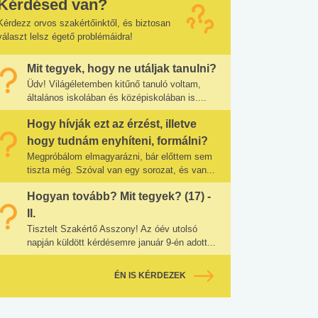
Kérdésed van?
Kérdezz orvos szakértőinktől, és biztosan
választ lelsz égető problémáidra!
Mit tegyek, hogy ne utáljak tanulni?
Üdv! Világéletemben kitűnő tanuló voltam,
általános iskolában és középiskolában is....
Hogy hívják ezt az érzést, illetve
hogy tudnám enyhíteni, formálni?
Megpróbálom elmagyarázni, bár előttem sem
tiszta még. Szóval van egy sorozat, és van...
Hogyan tovább? Mit tegyek? (17) -
II.
Tisztelt Szakértő Asszony! Az óév utolsó
napján küldött kérdésemre január 9-én adott...
ÉN IS KÉRDEZEK