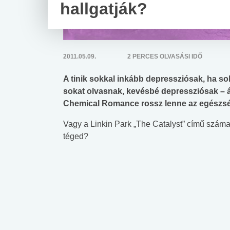
hallgatják?
2011.05.09.
2 PERCES OLVASÁSI IDŐ
A tinik sokkal inkább depressziósak, ha sok 
sokat olvasnak, kevésbé depressziósak – állí
Chemical Romance rossz lenne az egészs
Vagy a Linkin Park „The Catalyst” című száma
téged?