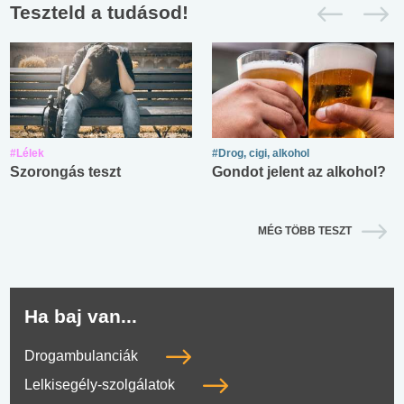
Teszteld a tudásod!
#Lélek
#Drog, cigi, alkohol
Szorongás teszt
Gondot jelent az alkohol?
MÉG TÖBB TESZT
Ha baj van...
Drogambulanciák
Lelkisegély-szolgálatok