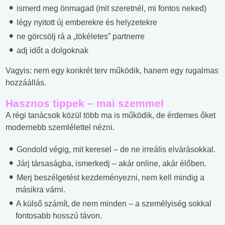
ismerd meg önmagad (mit szeretnél, mi fontos neked)
légy nyitott új emberekre és helyzetekre
ne görcsölj rá a „tökéletes” partnerre
adj időt a dolgoknak
Vagyis: nem egy konkrét terv működik, hanem egy rugalmas
hozzáállás.
Hasznos tippek – mai szemmel
A régi tanácsok közül több ma is működik, de érdemes őket
modernebb szemlélettel nézni.
Gondold végig, mit keresel – de ne irreális elvárásokkal.
Járj társaságba, ismerkedj – akár online, akár élőben.
Merj beszélgetést kezdeményezni, nem kell mindig a
másikra várni.
A külső számít, de nem minden – a személyiség sokkal
fontosabb hosszú távon.