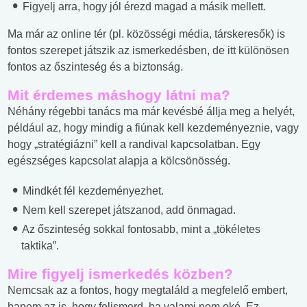
Figyelj arra, hogy jól érezd magad a másik mellett.
Ma már az online tér (pl. közösségi média, társkeresők) is
fontos szerepet játszik az ismerkedésben, de itt különösen
fontos az őszinteség és a biztonság.
Mit érdemes máshogy látni ma?
Néhány régebbi tanács ma már kevésbé állja meg a helyét,
például az, hogy mindig a fiúnak kell kezdeményeznie, vagy
hogy „stratégiázni” kell a randival kapcsolatban. Egy
egészséges kapcsolat alapja a kölcsönösség.
Mindkét fél kezdeményezhet.
Nem kell szerepet játszanod, add önmagad.
Az őszinteség sokkal fontosabb, mint a „tökéletes
taktika”.
Mire figyelj ismerkedés közben?
Nemcsak az a fontos, hogy megtaláld a megfelelő embert,
hanem az is, hogy felismerd, ha valami nem oké. Ez