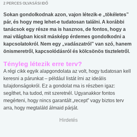
2 PERCES OLVASÁSI IDŐ
Sokan gondolkodnak azon, vajon létezik-e „tökéletes”
pár, és hogy meg lehet-e tudatosan találni. A korábbi
tanácsok egy része ma is hasznos, de fontos, hogy a
mai világban kicsit másképp érdemes gondolkodni a
kapcsolatokról. Nem egy „vadászatról” van szó, hanem
önismeretről, kapcsolódásról és kölcsönös tiszteletről.
Tényleg létezik erre terv?
A régi cikk egyik alapgondolata az volt, hogy tudatosan kell
keresni a párunkat – például listát írni az ideális
tulajdonságokról. Ez a gondolat ma is részben igaz:
segíthet, ha tudod, mit szeretnél. Ugyanakkor fontos
megérteni, hogy nincs garantált „recept” vagy biztos terv
arra, hogy megtaláld álmaid párját.
Hirdetés