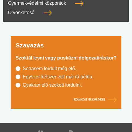
Gyermekvédelmi központok
Orvoskereső
Szavazás
Szoktál lesni vagy puskázni dolgozatíráskor?
Sohasem fordult még elő.
Egyszer-kétszer volt már rá példa.
Gyakran elő szokott fordulni.
SZAVAZAT ELKÜLDÉSE