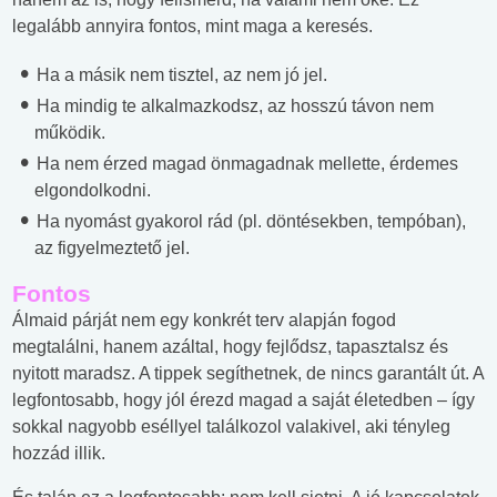
legalább annyira fontos, mint maga a keresés.
Ha a másik nem tisztel, az nem jó jel.
Ha mindig te alkalmazkodsz, az hosszú távon nem
működik.
Ha nem érzed magad önmagadnak mellette, érdemes
elgondolkodni.
Ha nyomást gyakorol rád (pl. döntésekben, tempóban),
az figyelmeztető jel.
Fontos
Álmaid párját nem egy konkrét terv alapján fogod
megtalálni, hanem azáltal, hogy fejlődsz, tapasztalsz és
nyitott maradsz. A tippek segíthetnek, de nincs garantált út. A
legfontosabb, hogy jól érezd magad a saját életedben – így
sokkal nagyobb eséllyel találkozol valakivel, aki tényleg
hozzád illik.