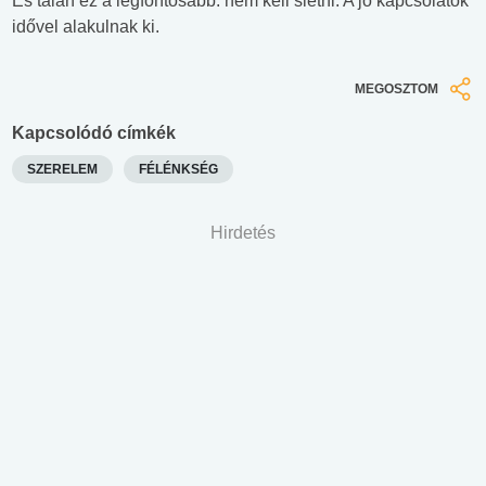
És talán ez a legfontosabb: nem kell sietni. A jó kapcsolatok
idővel alakulnak ki.
MEGOSZTOM
Kapcsolódó címkék
SZERELEM
FÉLÉNKSÉG
Hirdetés