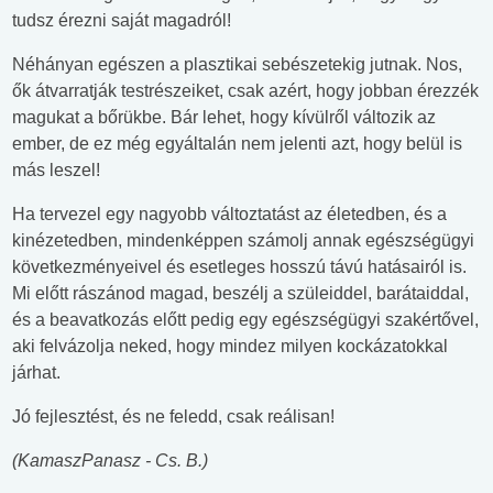
tudsz érezni saját magadról!
Néhányan egészen a plasztikai sebészetekig jutnak. Nos,
ők átvarratják testrészeiket, csak azért, hogy jobban érezzék
magukat a bőrükbe. Bár lehet, hogy kívülről változik az
ember, de ez még egyáltalán nem jelenti azt, hogy belül is
más leszel!
Ha tervezel egy nagyobb változtatást az életedben, és a
kinézetedben, mindenképpen számolj annak egészségügyi
következményeivel és esetleges hosszú távú hatásairól is.
Mi előtt rászánod magad, beszélj a szüleiddel, barátaiddal,
és a beavatkozás előtt pedig egy egészségügyi szakértővel,
aki felvázolja neked, hogy mindez milyen kockázatokkal
járhat.
Jó fejlesztést, és ne feledd, csak reálisan!
(KamaszPanasz - Cs. B.)