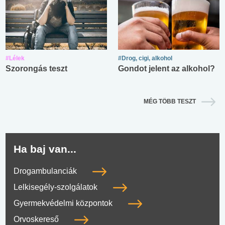
#Lélek
#Drog, cigi, alkohol
Szorongás teszt
Gondot jelent az alkohol?
MÉG TÖBB TESZT
Ha baj van...
Drogambulanciák
Lelkisegély-szolgálatok
Gyermekvédelmi központok
Orvoskereső