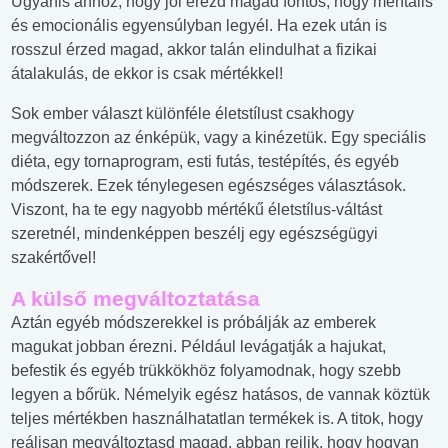
Ugyanis ahhoz, hogy jól érezd magad fontos, hogy mentális
és emocionális egyensúlyban legyél. Ha ezek után is
rosszul érzed magad, akkor talán elindulhat a fizikai
átalakulás, de ekkor is csak mértékkel!
Sok ember választ különféle életstílust csakhogy
megváltozzon az énképük, vagy a kinézetük. Egy speciális
diéta, egy tornaprogram, esti futás, testépítés, és egyéb
módszerek. Ezek ténylegesen egészséges választások.
Viszont, ha te egy nagyobb mértékű életstílus-váltást
szeretnél, mindenképpen beszélj egy egészségügyi
szakértővel!
A külső megváltoztatása
Aztán egyéb módszerekkel is próbálják az emberek
magukat jobban érezni. Például levágatják a hajukat,
befestik és egyéb trükkökhöz folyamodnak, hogy szebb
legyen a bőrük. Némelyik egész hatásos, de vannak köztük
teljes mértékben használhatatlan termékek is. A titok, hogy
reálisan megváltoztasd magad, abban rejlik, hogy hogyan