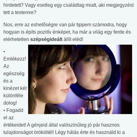
hirdetett? Vagy esetleg egy családtag miatt, aki megjegyzést
tett a testemre?
Nos, erre az eshetőségre van pár tippem számodra, hogy
hogyan is építs pozitív énképet, ha már a világ egy ferde és
elérhetetlen
szépségideált
állít eléd!
•
Emlékezz!
Az
egészség
és a
kinézet két
különféle
dolog!
• Fogadd
el az
értékeidet! A génjeid által valószínűleg jó pár hasznos
tulajdonságot örököltél! Légy hálás érte és használd ki a