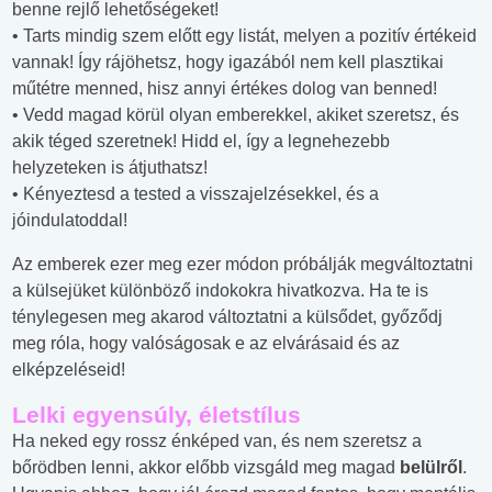
benne rejlő lehetőségeket!
• Tarts mindig szem előtt egy listát, melyen a pozitív értékeid
vannak! Így rájöhetsz, hogy igazából nem kell plasztikai
műtétre menned, hisz annyi értékes dolog van benned!
• Vedd magad körül olyan emberekkel, akiket szeretsz, és
akik téged szeretnek! Hidd el, így a legnehezebb
helyzeteken is átjuthatsz!
• Kényeztesd a tested a visszajelzésekkel, és a
jóindulatoddal!
Az emberek ezer meg ezer módon próbálják megváltoztatni
a külsejüket különböző indokokra hivatkozva. Ha te is
ténylegesen meg akarod változtatni a külsődet, győződj
meg róla, hogy valóságosak e az elvárásaid és az
elképzeléseid!
Lelki egyensúly, életstílus
Ha neked egy rossz énképed van, és nem szeretsz a
bőrödben lenni, akkor előbb vizsgáld meg magad
belülről
.