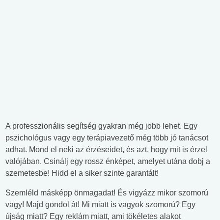
A professzionális segítség gyakran még jobb lehet. Egy
pszichológus vagy egy terápiavezető még több jó tanácsot
adhat. Mond el neki az érzéseidet, és azt, hogy mit is érzel
valójában. Csinálj egy rossz énképet, amelyet utána dobj a
szemetesbe! Hidd el a siker szinte garantált!
Szemléld másképp önmagadat! És vigyázz mikor szomorú
vagy! Majd gondol át! Mi miatt is vagyok szomorú? Egy
újság miatt? Egy reklám miatt, ami tökéletes alakot