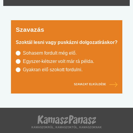
Szavazás
Szoktál lesni vagy puskázni dolgozatíráskor?
Sohasem fordult még elő.
Egyszer-kétszer volt már rá példa.
Gyakran elő szokott fordulni.
SZAVAZAT ELKÜLDÉSE
KAMASZOKRÓL, KAMASZOKTÓL, KAMASZOKNAK