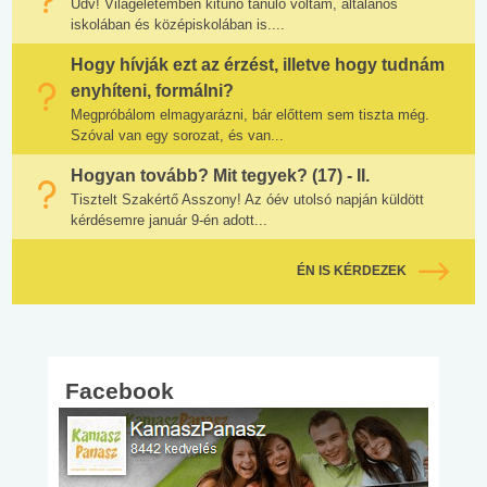
Üdv! Világéletemben kitűnő tanuló voltam, általános
iskolában és középiskolában is....
Hogy hívják ezt az érzést, illetve hogy tudnám
enyhíteni, formálni?
Megpróbálom elmagyarázni, bár előttem sem tiszta még.
Szóval van egy sorozat, és van...
Hogyan tovább? Mit tegyek? (17) - II.
Tisztelt Szakértő Asszony! Az óév utolsó napján küldött
kérdésemre január 9-én adott...
ÉN IS KÉRDEZEK
Facebook