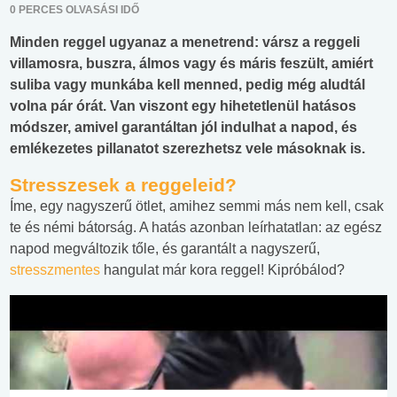
0 PERCES OLVASÁSI IDŐ
Minden reggel ugyanaz a menetrend: vársz a reggeli
villamosra, buszra, álmos vagy és máris feszült, amiért
suliba vagy munkába kell menned, pedig még aludtál
volna pár órát. Van viszont egy hihetetlenül hatásos
módszer, amivel garantáltan jól indulhat a napod, és
emlékezetes pillanatot szerezhetsz vele másoknak is.
Stresszesek a reggeleid?
Íme, egy nagyszerű ötlet, amihez semmi más nem kell, csak
te és némi bátorság. A hatás azonban leírhatatlan: az egész
napod megváltozik tőle, és garantált a nagyszerű,
stresszmentes
hangulat már kora reggel! Kipróbálod?