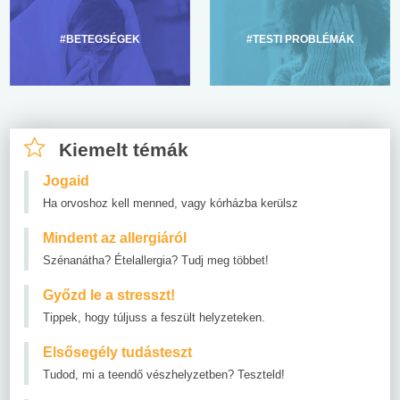
#BETEGSÉGEK
#TESTI PROBLÉMÁK
Kiemelt témák
Jogaid
Ha orvoshoz kell menned, vagy kórházba kerülsz
Mindent az allergiáról
Szénanátha? Ételallergia? Tudj meg többet!
Győzd le a stresszt!
Tippek, hogy túljuss a feszült helyzeteken.
Elsősegély tudásteszt
Tudod, mi a teendő vészhelyzetben? Teszteld!