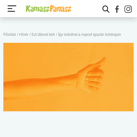
Főoldal
/
Hírek
/
Ezt látnod kell
/
Így indulhat a napod igazán boldogan