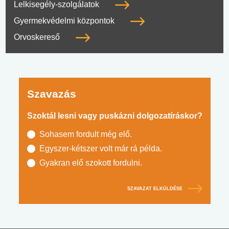
Lelkisegély-szolgálatok
Gyermekvédelmi központok
Orvoskereső
Szavazás
Szoktál lesni vagy puskázni dolgozatíráskor?
Sohasem fordult még elő.
Egyszer-kétszer volt már rá példa.
Gyakran elő szokott fordulni.
SZAVAZAT ELKÜLDÉSE