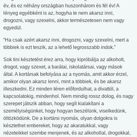
év, és ez néhány országban huszonhárom és fél év! A
lényeg egyébként is az, hogyha te nem akarsz inni,
drogozni, vagy szexelni, akkor természetesen nem vagy
egyedül.
“Ha csak azért akarsz inni, drogozni, vagy szexelni, mert a
többiek is ezt teszik, az a lehető legrosszabb indok.”
Sok tini késztetést érez arra, hogy kipróbálja az alkoholt,
drogot, vagy szexet, a barátai, iskolatársai, vagy mások
által. A kortársak befolyása az a nyomás, amit akkor érzel,
amikor olyan akarsz lenni, mint a többiek, és be akarsz
illeszkedni. Ez minden téren előfordulhat, a divattól, a
kapcsolatokig, mindenhol. Nem mindig rossz dolog, és nagy
szerepet játszik abban, hogy segít kialakítani a
személyiségünket, hogy hogyan beszélünk, viselkedünk,
öltözködünk. De a kortársi nyomás, olyan dolgokra is
késztethet embereket, hogy az akaratukkal, vagy
nézeteikkel szembe menjenek, és az alkohollal, drogokkal,