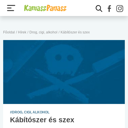
Főoldal
/
Hírek
/
Drog, cigi, alkohol
/
Kábítószer és szex
#DROG, CIGI, ALKOHOL
Kábítószer és szex