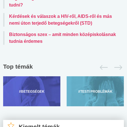
tudni?
Kérdések és válaszok a HIV-ről, AIDS-ről és más
nemi úton terjedő betegségekről (STD)
Biztonságos szex – amit minden középiskolásnak
tudnia érdemes
Top témák
#BETEGSÉGEK
#TESTI PROBLÉMÁK
Kiemelt témák