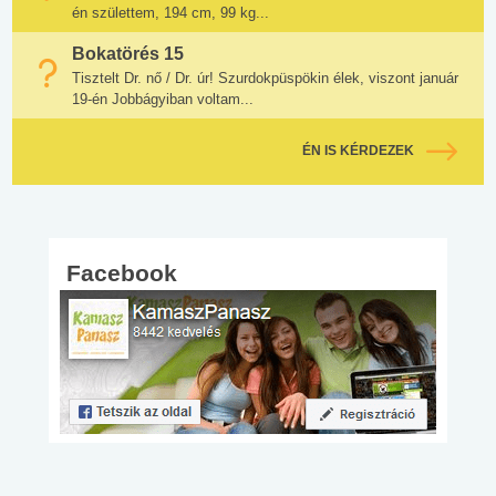
én születtem, 194 cm, 99 kg...
Bokatörés 15
Tisztelt Dr. nő / Dr. úr! Szurdokpüspökin élek, viszont január
19-én Jobbágyiban voltam...
ÉN IS KÉRDEZEK
Facebook