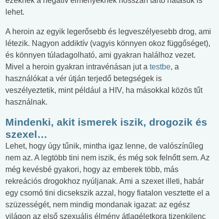
ezeknek a negatív élményeknek hosszan tartó hatásuk is
lehet.
A heroin az egyik legerősebb és legveszélyesebb drog, ami
létezik. Nagyon addiktív (vagyis könnyen okoz függőséget),
és könnyen túladagolható, ami gyakran halálhoz vezet.
Mivel a heroin gyakran intravénásan jut a
testbe
, a
használókat a vér útján terjedő betegségek is
veszélyeztetik, mint például a HIV, ha másokkal közös tűt
használnak.
Mindenki, akit ismerek iszik, drogozik és
szexel…
Lehet, hogy úgy tűnik, mintha igaz lenne, de valószínűleg
nem az. A legtöbb tini nem iszik, és még sok felnőtt sem. Az
még kevésbé gyakori, hogy az emberek több, más
rekreációs drogokhoz nyúljanak. Ami a szexet illeti, habár
egy csomó tini dicsekszik azzal, hogy fiatalon vesztette el a
szüzességét, nem mindig mondanak igazat: az egész
világon az első szexuális élmény átlagéletkora tizenkilenc