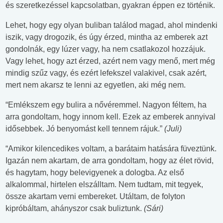
és szeretkezéssel kapcsolatban, gyakran éppen ez történik.
Lehet, hogy egy olyan buliban találod magad, ahol mindenki
iszik, vagy drogozik, és úgy érzed, mintha az emberek azt
gondolnák, egy lúzer vagy, ha nem csatlakozol hozzájuk.
Vagy lehet, hogy azt érzed, azért nem vagy menő, mert még
mindig szűz vagy, és ezért lefekszel valakivel, csak azért,
mert nem akarsz te lenni az egyetlen, aki még nem.
“Emlékszem egy bulira a nővéremmel. Nagyon féltem, ha
arra gondoltam, hogy innom kell. Ezek az emberek annyival
idősebbek. Jó benyomást kell tennem rájuk.”
(Juli)
“Amikor kilencedikes voltam, a barátaim hatására füveztünk.
Igazán nem akartam, de arra gondoltam, hogy az élet rövid,
és hagytam, hogy belevigyenek a dologba. Az első
alkalommal, hirtelen elszálltam. Nem tudtam, mit tegyek,
össze akartam verni embereket. Utáltam, de folyton
kipróbáltam, ahányszor csak buliztunk.
(Sári)