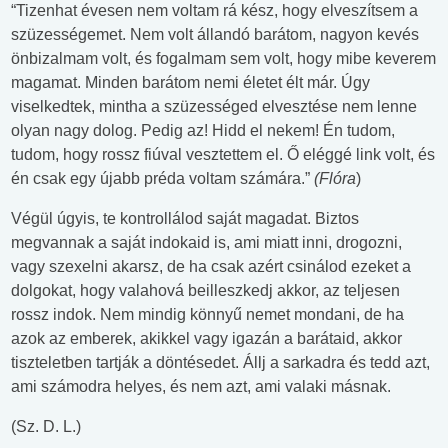
“Tizenhat évesen nem voltam rá kész, hogy elveszítsem a
szüzességemet. Nem volt állandó barátom, nagyon kevés
önbizalmam volt, és fogalmam sem volt, hogy mibe keverem
magamat. Minden barátom nemi életet élt már. Úgy
viselkedtek, mintha a szüzességed elvesztése nem lenne
olyan nagy dolog. Pedig az! Hidd el nekem! Én tudom,
tudom, hogy rossz fiúval vesztettem el. Ő eléggé link volt, és
én csak egy újabb préda voltam számára.”
(Flóra
)
Végül úgyis, te kontrollálod saját magadat. Biztos
megvannak a saját indokaid is, ami miatt inni, drogozni,
vagy szexelni akarsz, de ha csak azért csinálod ezeket a
dolgokat, hogy valahová beilleszkedj akkor, az teljesen
rossz indok. Nem mindig könnyű nemet mondani, de ha
azok az emberek, akikkel vagy igazán a barátaid, akkor
tiszteletben tartják a döntésedet. Állj a sarkadra és tedd azt,
ami számodra helyes, és nem azt, ami valaki másnak.
(Sz. D. L.)