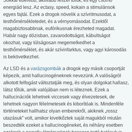
Sokkal éberebb, aktívabb leszel tőlük, és egy csomó
energiád lesz. Az ectasy, speed, kokain a stimulánsok
egyes fajtái. Ezek a drogok növelik a szívritmusodat, a
testhőmérsékletedet, és a vérnyomásodat. Ezektől
magabiztosabbnak, eufórikusnak érezheted magadat.
Habár nagy dózisban, zavarodottságot, kábultságot
okozhat, vagy túlságosan megemelkedhet a
testhőmérséklet, és akár szívinfarktus, vagy agyi károsodás
is bekövetkezhet.
Az LSD és a
varázsgombák
a drogok egy másik csoportját
képezik, amit hallucinogéneknek nevezünk. A valóságról
alkotott felfogást változtatják meg, és olyan dolgokat hallasz,
látsz tőlük, amik valójában nem is léteznek. Ezek a
hallucinációk lehetnek viccesek vagy élvezetesek, de
lehetnek nagyon félelmetesek és kiborítóak is. Mindenféle
történeteket hallhatsz olyan emberekről, akiknek „rossz
utazásuk” volt, amikor kivetkőztek saját magukból miután
beszedték ezeket a hallucinogéneket, és néhány esetben