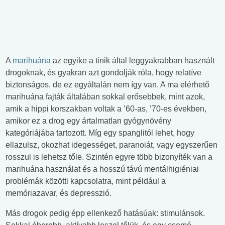
A
marihuána
az egyike a tinik által leggyakrabban használt
drogoknak, és gyakran azt gondolják róla, hogy relatíve
biztonságos, de ez egyáltalán nem így van. A ma elérhető
marihuána fajták általában sokkal erősebbek, mint azok,
amik a hippi korszakban voltak a ’60-as, ’70-es években,
amikor ez a drog egy ártalmatlan gyógynövény
kategóriájába tartozott. Míg egy spanglitól lehet, hogy
ellazulsz, okozhat idegességet, paranoiát, vagy egyszerűen
rosszul is lehetsz tőle. Szintén egyre több bizonyíték van a
marihuána használat és a hosszú távú mentálhigiéniai
problémák közötti kapcsolatra, mint például a
memóriazavar, és depresszió.
Más drogok pedig épp ellenkező hatásúak: stimulánsok.