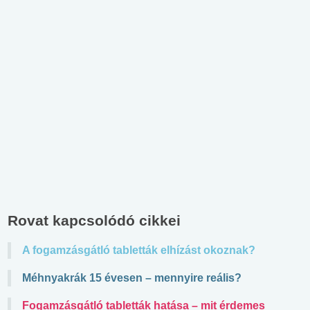
Rovat kapcsolódó cikkei
A fogamzásgátló tabletták elhízást okoznak?
Méhnyakrák 15 évesen – mennyire reális?
Fogamzásgátló tabletták hatása – mit érdemes