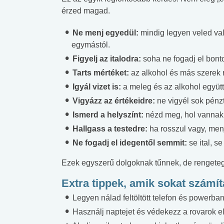
érzed magad.
Ne menj egyedül:
mindig legyen veled val
egymástól.
Figyelj az italodra:
soha ne fogadj el bontot
Tarts mértéket:
az alkohol és más szerek r
Igyál vizet is:
a meleg és az alkohol együtt 
Vigyázz az értékeidre:
ne vigyél sok pénzt
Ismerd a helyszínt:
nézd meg, hol vannak 
Hallgass a testedre:
ha rosszul vagy, menj
Ne fogadj el idegentől semmit:
se ital, s
Ezek egyszerű dolgoknak tűnnek, de rengeteg
Extra tippek, amik sokat számí
Legyen nálad feltöltött telefon és powerba
Használj naptejet és védekezz a rovarok e