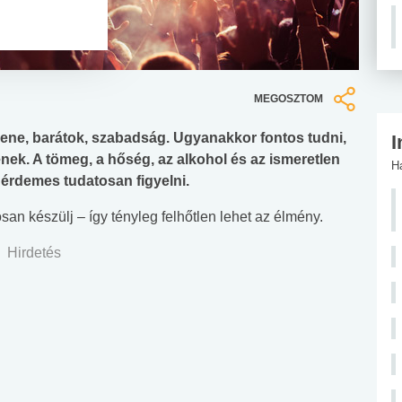
MEGOSZTOM
zene, barátok, szabadság. Ugyanakkor fontos tudni,
I
enek. A tömeg, a hőség, az alkohol és az ismeretlen
H
érdemes tudatosan figyelni.
n készülj – így tényleg felhőtlen lehet az élmény.
Hirdetés