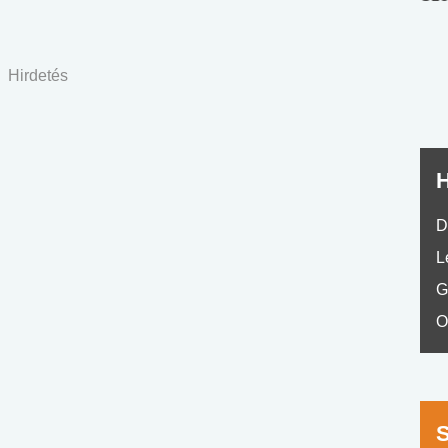
nyelvvizsga teszt -
teszt
No.42
Hirdetés
H
D
L
G
O