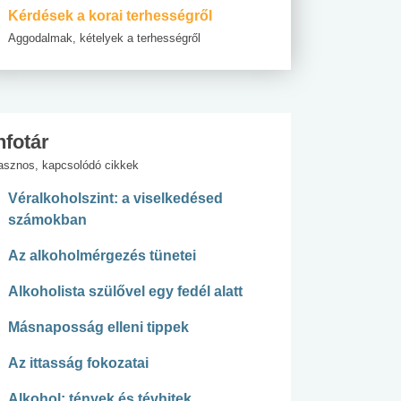
Kérdések a korai terhességről
Aggodalmak, kételyek a terhességről
nfotár
asznos, kapcsolódó cikkek
Véralkoholszint: a viselkedésed
számokban
Az alkoholmérgezés tünetei
Alkoholista szülővel egy fedél alatt
Másnaposság elleni tippek
Az ittasság fokozatai
Alkohol: tények és tévhitek