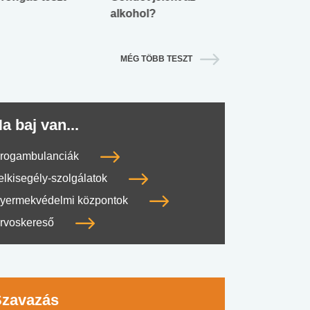
alkohol?
lábnyomod?
MÉG TÖBB TESZT
a baj van...
rogambulanciák
elkisegély-szolgálatok
yermekvédelmi központok
rvoskereső
Szavazás