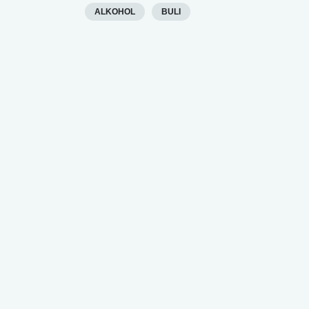
ALKOHOL
BULI
lábnyomod?
tudásteszt