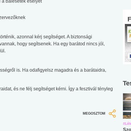
i a balesetek esélyét
szervezőknek
ténik, azonnal kérj segítséget. A biztonsági
vannak, hogy segítsenek. Ha egy barátod nincs jól,
ül.
ősségről is. Ha odafigyelsz magadra és a barátaidra,
Te
idat, és ne félj segítséget kérni. Így a fesztivál tényleg
MEGOSZTOM
#Suli, munka
#Suli, munka
#Lél
Angol középfokú
Internet-függőség
Szo