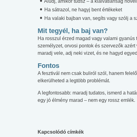
Aludj, amikor tudsz – a kialvatlanság növel
Ha sátrazol, ne hagyj bent értékeket
Ha valaki bajban van, segíts vagy szólj a 
Mit tegyél, ha baj van?
Ha rosszul érzed magad vagy valami gyanús tör
személyzet, orvosi pontok és szervezők azért 
maradj vele, adj neki vizet, és ne hagyd egyed
Fontos
A fesztivál nem csak buliról szól, hanem felel
elkerülheted a legtöbb problémát.
A legfontosabb: maradj tudatos, ismerd a határa
egy jó élmény marad – nem egy rossz emlék.
 alkohol
#Zöldövezet
#Betegségek
Kapcsolódó címkék
lent az
Mekkora az ökológiai
Elsősegély