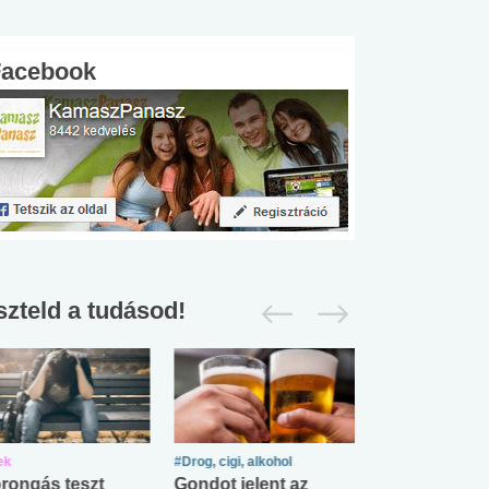
Facebook
szteld a tudásod!
ek
#Drog, cigi, alkohol
#Zöldövezet
rongás teszt
Gondot jelent az
Mekkora az ö