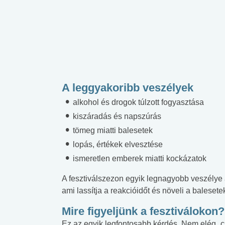
A leggyakoribb veszélyek
alkohol és drogok túlzott fogyasztása
kiszáradás és napszúrás
tömeg miatti balesetek
lopás, értékek elvesztése
ismeretlen emberek miatti kockázatok
A fesztiválszezon egyik legnagyobb veszélye 
ami lassítja a reakcióidőt és növeli a balesete
Mire figyeljünk a fesztiválokon?
Ez az egyik legfontosabb kérdés. Nem elég „csa