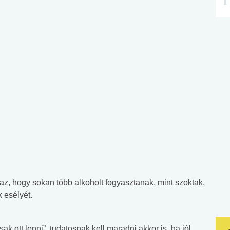
az, hogy sokan több alkoholt fogyasztanak, mint szoktak,
k esélyét.
k ott lenni”, tudatosnak kell maradni akkor is, ha jól