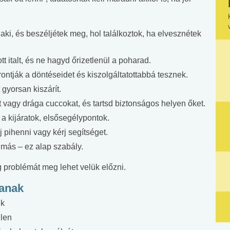
aki, és beszéljétek meg, hol találkoztok, ha elvesznétek
t italt, és ne hagyd őrizetlenül a poharad.
ontják a döntéseidet és kiszolgáltatottabbá tesznek.
gyorsan kiszárít.
 vagy drága cuccokat, és tartsd biztonságos helyen őket.
a kijáratok, elsősegélypontok.
 pihenni vagy kérj segítséget.
e más – ez alap szabály.
 problémát meg lehet velük előzni.
tanak
nk
llen