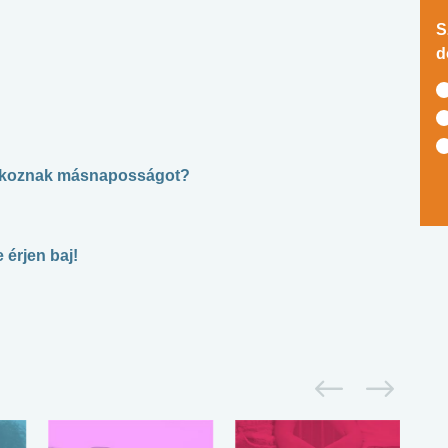
S
d
é okoznak másnaposságot?
 érjen baj!