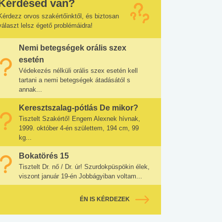
Kérdésed van?
Kérdezz orvos szakértőinktől, és biztosan
választ lelsz égető problémáidra!
Nemi betegségek orális szex
esetén
Védekezés nélküli orális szex esetén kell
tartani a nemi betegségek átadásától s
annak...
Keresztszalag-pótlás De mikor?
Tisztelt Szakértő! Engem Alexnek hívnak,
1999. október 4-én születtem, 194 cm, 99
kg...
Bokatörés 15
Tisztelt Dr. nő / Dr. úr! Szurdokpüspökin élek,
viszont január 19-én Jobbágyiban voltam...
ÉN IS KÉRDEZEK