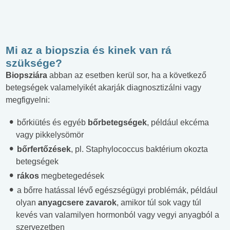
Mi az a biopszia és kinek van rá
szüksége?
Biopsziára
abban az esetben kerül sor, ha a következő
betegségek valamelyikét akarják diagnosztizálni vagy
megfigyelni:
bőrkiütés és egyéb
bőrbetegségek
, például ekcéma
vagy pikkelysömör
bőrfertőzések
, pl. Staphylococcus baktérium okozta
betegségek
rákos
megbetegedések
a bőrre hatással lévő egészségügyi problémák, például
olyan
anyagcsere zavarok
, amikor túl sok vagy túl
kevés van valamilyen hormonból vagy vegyi anyagból a
szervezetben