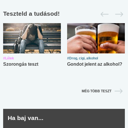
Teszteld a tudásod!
#Lélek
#Drog, cigi, alkohol
Szorongás teszt
Gondot jelent az alkohol?
MÉG TÖBB TESZT
Ha baj van...