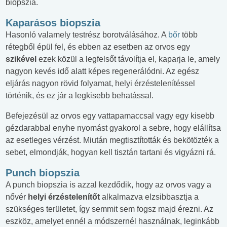
biopszia.
Kaparásos biopszia
Hasonló valamely testrész borotválásához. A
bőr
több
rétegből épül fel, és ebben az esetben az orvos egy
szikével
ezek közül a legfelsőt távolítja el, kaparja le, amely
nagyon kevés idő alatt képes regenerálódni. Az egész
eljárás nagyon rövid folyamat, helyi érzéstelenítéssel
történik, és ez jár a legkisebb behatással.
Befejezésül az orvos egy vattapamaccsal vagy egy kisebb
gézdarabbal enyhe nyomást gyakorol a sebre, hogy elállítsa
az esetleges vérzést. Miután megtisztították és bekötözték a
sebet, elmondják, hogyan kell tisztán tartani és vigyázni rá.
Punch biopszia
A punch biopszia is azzal kezdődik, hogy az orvos vagy a
nővér
helyi érzéstelenítőt
alkalmazva elzsibbasztja a
szükséges területet, így semmit sem fogsz majd érezni. Az
eszköz, amelyet ennél a módszernél használnak, leginkább