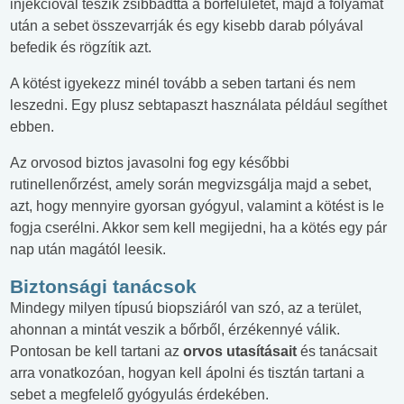
injekcióval teszik zsibbadttá a bőrfelületet, majd a folyamat
után a sebet összevarrják és egy kisebb darab pólyával
befedik és rögzítik azt.
A kötést igyekezz minél tovább a seben tartani és nem
leszedni. Egy plusz sebtapaszt használata például segíthet
ebben.
Az orvosod biztos javasolni fog egy későbbi
rutinellenőrzést, amely során megvizsgálja majd a sebet,
azt, hogy mennyire gyorsan gyógyul, valamint a kötést is le
fogja cserélni. Akkor sem kell megijedni, ha a kötés egy pár
nap után magától leesik.
Biztonsági tanácsok
Mindegy milyen típusú biopsziáról van szó, az a terület,
ahonnan a mintát veszik a bőrből, érzékennyé válik.
Pontosan be kell tartani az
orvos utasításait
és tanácsait
arra vonatkozóan, hogyan kell ápolni és tisztán tartani a
sebet a megfelelő gyógyulás érdekében.