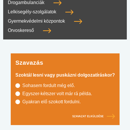
Drogambulanciák
Lelkisegély-szolgálatok
Gyermekvédelmi központok
Orvoskereső
Szavazás
Szoktál lesni vagy puskázni dolgozatíráskor?
Sohasem fordult még elő.
Egyszer-kétszer volt már rá példa.
Gyakran elő szokott fordulni.
SZAVAZAT ELKÜLDÉSE