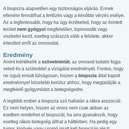
A biopszia alapvetően egy biztonságos eljárás. Ennek
ellenére fennállhat a fertőzés vagy a későbbi vérzés esélye.
Az a legfontosabb, hogy ha úgy érzékeled, hogy az érintett
terület
nem gyógyul
megfelelően, kipirosodik vagy
viszketni kezd, esetleg szárazzá válik a felülete, akkor
értesítsd erről az orvosodat.
Eredmény
Amint kiértékelik a
szövetmintát
, az orvosod tudatni fogja
veled és a szüleiddel a vizsgálat eredményét. Fontos, hogy
ne izgulj emiatt túlságosan, hiszen a
biopszia
által kapott
eredménnyel közelebb kerülsz ahhoz, hogy megtalálják a
megfelelő gyógymódot a betegségedre.
A legtöbb ember a biopszia szó hallatán a rákra asszociál.
Ez nem helyes, hiszen az orvos nem csak abban az
esetben rendelhet el biopsziát, ha arra gyanakszik, hogy
esetleg rákos betegség állhat a háttérben. Ha pedig egy
tumor, kinövés vagy csomó miatt kell biopszián részt