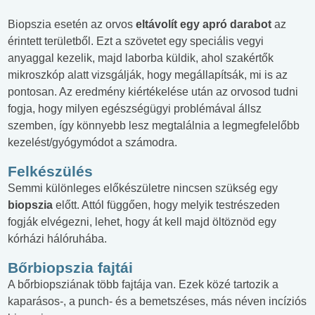
Biopszia esetén az orvos
eltávolít egy apró darabot
az
érintett területből. Ezt a szövetet egy speciális vegyi
anyaggal kezelik, majd laborba küldik, ahol szakértők
mikroszkóp alatt vizsgálják, hogy megállapítsák, mi is az
pontosan. Az eredmény kiértékelése után az orvosod tudni
fogja, hogy milyen egészségügyi problémával állsz
szemben, így könnyebb lesz megtalálnia a legmegfelelőbb
kezelést/gyógymódot a számodra.
Felkészülés
Semmi különleges előkészületre nincsen szükség egy
biopszia
előtt. Attól függően, hogy melyik testrészeden
fogják elvégezni, lehet, hogy át kell majd öltöznöd egy
kórházi hálóruhába.
Bőrbiopszia fajtái
A bőrbiopsziának több fajtája van. Ezek közé tartozik a
kaparásos-, a punch- és a bemetszéses, más néven incíziós