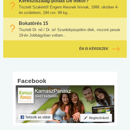
Keresztszalag-pótlás De mikor?
Tisztelt Szakértő! Engem Alexnek hívnak, 1999. október 4-
én születtem, 194 cm, 99 kg...
Bokatörés 15
Tisztelt Dr. nő / Dr. úr! Szurdokpüspökin élek, viszont január
19-én Jobbágyiban voltam...
ÉN IS KÉRDEZEK
Facebook