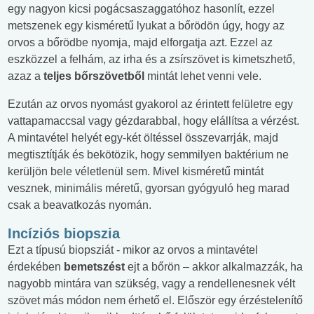
egy nagyon kicsi pogácsaszaggatóhoz hasonlít, ezzel
metszenek egy kisméretű lyukat a bőrödön úgy, hogy az
orvos a bőrödbe nyomja, majd elforgatja azt. Ezzel az
eszközzel a felhám, az irha és a zsírszövet is kimetszhető,
azaz a
teljes bőrszövetből
mintát lehet venni vele.
Ezután az orvos nyomást gyakorol az érintett felületre egy
vattapamaccsal vagy gézdarabbal, hogy elállítsa a vérzést.
A mintavétel helyét egy-két öltéssel összevarrják, majd
megtisztítják és bekötözik, hogy semmilyen baktérium ne
kerüljön bele véletlenül sem. Mivel kisméretű mintát
vesznek, minimális méretű, gyorsan gyógyuló heg marad
csak a beavatkozás nyomán.
Incíziós biopszia
Ezt a típusú biopsziát - mikor az orvos a mintavétel
érdekében
bemetszést
ejt a bőrön – akkor alkalmazzák, ha
nagyobb mintára van szükség, vagy a rendellenesnek vélt
szövet más módon nem érhető el. Először egy érzéstelenítő