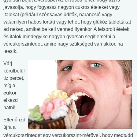
javasolja, hogy fogyassz nagyon cukros ételeket vagy
italokat (például szénsavas üdítők, narancslé vagy
valamilyen habos tortát) vagy lehet, hogy glükóz tablettákat
ad neked, amiket be kell venned ilyenkor. A felsorolt ételek
és italok mindegyike nagyon gvorsan segít emelni a
vércukorszintedet, amire nagy szükséged van akkor, ha
leesik.
Várj
körülbelül
tíz percet,
míg a
cukor
elkezd
hatni!
Ellenőrizd
újra a
vércukorszintedet egy vércukorszint-mérővel, hogy megtudd