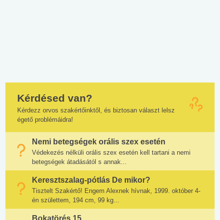
Kérdésed van?
Kérdezz orvos szakértőinktől, és biztosan választ lelsz
égető problémáidra!
Nemi betegségek orális szex esetén
Védekezés nélküli orális szex esetén kell tartani a nemi
betegségek átadásától s annak...
Keresztszalag-pótlás De mikor?
Tisztelt Szakértő! Engem Alexnek hívnak, 1999. október 4-
én születtem, 194 cm, 99 kg...
Bokatörés 15