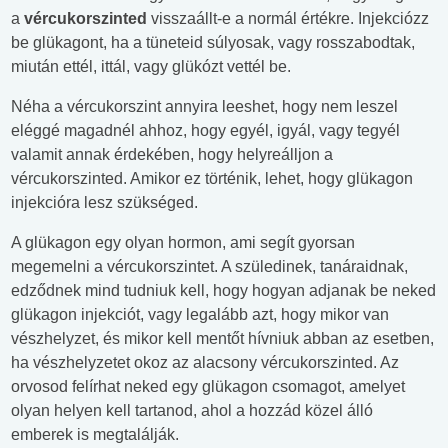
a
vércukorszinted
visszaállt-e a normál értékre. Injekciózz
be glükagont, ha a tüneteid súlyosak, vagy rosszabodtak,
miután ettél, ittál, vagy glükózt vettél be.
Néha a vércukorszint annyira leeshet, hogy nem leszel
eléggé magadnél ahhoz, hogy egyél, igyál, vagy tegyél
valamit annak érdekében, hogy helyreálljon a
vércukorszinted. Amikor ez történik, lehet, hogy glükagon
injekcióra lesz szükséged.
A glükagon egy olyan hormon, ami segít gyorsan
megemelni a vércukorszintet. A szüledinek, tanáraidnak,
edződnek mind tudniuk kell, hogy hogyan adjanak be neked
glükagon injekciót, vagy legalább azt, hogy mikor van
vészhelyzet, és mikor kell mentőt hívniuk abban az esetben,
ha vészhelyzetet okoz az alacsony vércukorszinted. Az
orvosod felírhat neked egy glükagon csomagot, amelyet
olyan helyen kell tartanod, ahol a hozzád közel álló
emberek is megtalálják.