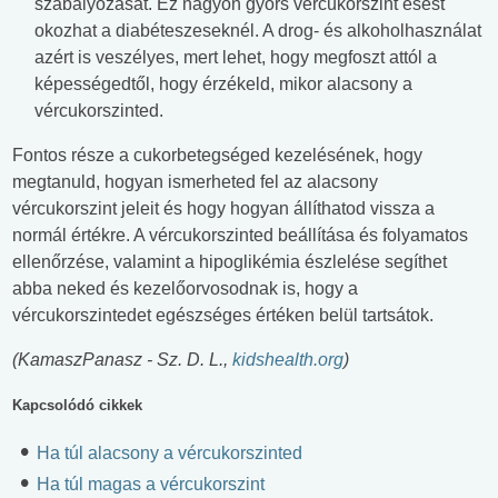
szabályozását. Ez nagyon gyors vércukorszint esést
okozhat a diabéteszeseknél. A drog- és alkoholhasználat
azért is veszélyes, mert lehet, hogy megfoszt attól a
képességedtől, hogy érzékeld, mikor alacsony a
vércukorszinted.
Fontos része a cukorbetegséged kezelésének, hogy
megtanuld, hogyan ismerheted fel az alacsony
vércukorszint jeleit és hogy hogyan állíthatod vissza a
normál értékre. A vércukorszinted beállítása és folyamatos
ellenőrzése, valamint a hipoglikémia észlelése segíthet
abba neked és kezelőorvosodnak is, hogy a
vércukorszintedet egészséges értéken belül tartsátok.
(KamaszPanasz - Sz. D. L.,
kidshealth.org
)
Kapcsolódó cikkek
Ha túl alacsony a vércukorszinted
Ha túl magas a vércukorszint