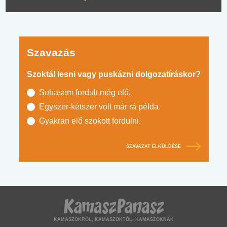
Szavazás
Szoktál lesni vagy puskázni dolgozatíráskor?
Sohasem fordult még elő.
Egyszer-kétszer volt már rá példa.
Gyakran elő szokott fordulni.
SZAVAZAT ELKÜLDÉSE
KAMASZOKRÓL, KAMASZOKTÓL, KAMASZOKNAK