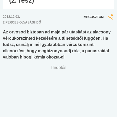
(2. rész)
2012.12.03.
MEGOSZTOM
2 PERCES OLVASÁSI IDŐ
Az orvosod biztosan ad majd pár utasítást az alacsony
vércukorszinted kezelésére a tüneteidtől függően. Ha
tudsz, csinálj minél gyakrabban vércukorszint-
ellenőrzést, hogy megbizonyosodj róla, a panaszaidat
valóban hipoglikémia okozta-e!
Hirdetés