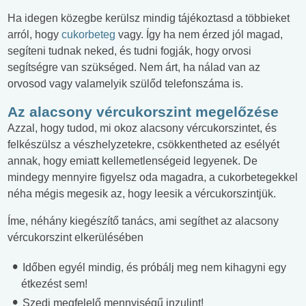
Ha idegen közegbe kerülsz mindig tájékoztasd a többieket
arról, hogy
cukorbeteg
vagy. Így ha nem érzed jól magad,
segíteni tudnak neked, és tudni fogják, hogy orvosi
segítségre van szükséged. Nem árt, ha nálad van az
orvosod vagy valamelyik szülőd telefonszáma is.
Az alacsony vércukorszint megelőzése
Azzal, hogy tudod, mi okoz alacsony vércukorszintet, és
felkészülsz a vészhelyzetekre, csökkentheted az esélyét
annak, hogy emiatt kellemetlenségeid legyenek. De
mindegy mennyire figyelsz oda magadra, a cukorbetegekkel
néha mégis megesik az, hogy leesik a vércukorszintjük.
Íme, néhány kiegészítő tanács, ami segíthet az alacsony
vércukorszint elkerülésében
Időben egyél mindig, és próbálj meg nem kihagyni egy
étkezést sem!
Szedj megfelelő mennyiségű inzulint!