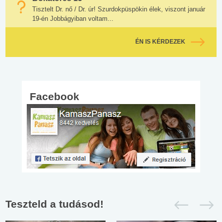
Tisztelt Dr. nő / Dr. úr! Szurdokpüspökin élek, viszont január
19-én Jobbágyiban voltam...
ÉN IS KÉRDEZEK
Facebook
Teszteld a tudásod!