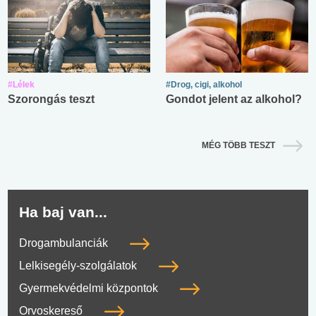
#Lélek
#Drog, cigi, alkohol
Szorongás teszt
Gondot jelent az alkohol?
MÉG TÖBB TESZT
Ha baj van...
Drogambulanciák
Lelkisegély-szolgálatok
Gyermekvédelmi központok
Orvoskereső