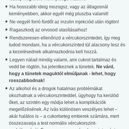
Ha hosszabb ideig mozogsz, vagy az átlagosnál
keményebben, akkor egyél még pluszba valamit!
Ne vegyél forró fürdőt az inzulin injekciód után rögtön!
Ragaszkodj az orvosod utasításaihoz!
Rendszeresen ellenőrizd a vércukorszintedet, így meg
tudod mondani, ha a vércukorszinted túl alacsony lesz és
a kezelésednek alkalmazkodnia kell hozzá.
Legyen nálad mindig valami, ami cukrot tartalmaz és
vedd be rögtön, ha jelentkeznek a tünetek.
Ne várd,
hogy a tünetek maguktól elmúljanak - lehet, hogy
rosszabbodnak!
Az alkohol és a drogok hatalmas problémákat
okozhatnak a vércukorszinteddel, úgyhogy ha kerülöd
őket, az szintén egy módja lehet a komplikációk
megelőzésének. Az ivás különösen veszélyes lehet –
akár halálos is – a cukorbeteg emberek számára, mert
összezavarja a test normális vércukorszint-