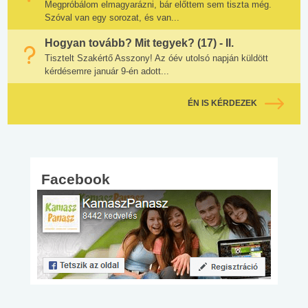
Megpróbálom elmagyarázni, bár előttem sem tiszta még.
Szóval van egy sorozat, és van...
Hogyan tovább? Mit tegyek? (17) - II.
Tisztelt Szakértő Asszony! Az óév utolsó napján küldött
kérdésemre január 9-én adott...
ÉN IS KÉRDEZEK
Facebook