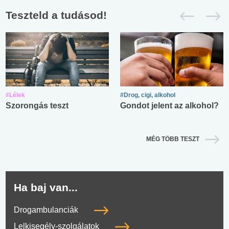
Teszteld a tudásod!
#Lélek
#Drog, cigi, alkohol
Szorongás teszt
Gondot jelent az alkohol?
MÉG TÖBB TESZT
Ha baj van...
Drogambulanciák
Lelkisegély-szolgálatok