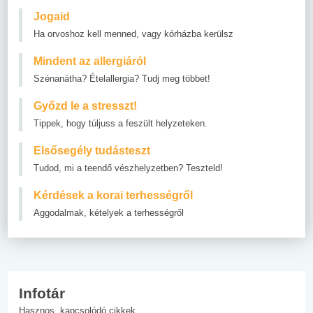
Jogaid
Ha orvoshoz kell menned, vagy kórházba kerülsz
Mindent az allergiáról
Szénanátha? Ételallergia? Tudj meg többet!
Győzd le a stresszt!
Tippek, hogy túljuss a feszült helyzeteken.
Elsősegély tudásteszt
Tudod, mi a teendő vészhelyzetben? Teszteld!
Kérdések a korai terhességről
Aggodalmak, kételyek a terhességről
Infotár
Hasznos, kapcsolódó cikkek