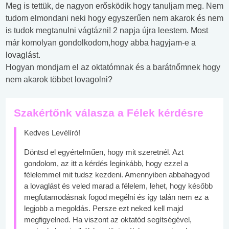
Meg is tettük, de nagyon erősködik hogy tanuljam meg. Nem
tudom elmondani neki hogy egyszerűen nem akarok és nem
is tudok megtanulni vágtázni! 2 napja újra leestem. Most
már komolyan gondolkodom,hogy abba hagyjam-e a
lovaglást.
Hogyan mondjam el az oktatómnak és a barátnőmnek hogy
nem akarok többet lovagolni?
Szakértőnk válasza a Félek kérdésre
Kedves Levélíró!
Döntsd el egyértelműen, hogy mit szeretnél. Azt
gondolom, az itt a kérdés leginkább, hogy ezzel a
félelemmel mit tudsz kezdeni. Amennyiben abbahagyod
a lovaglást és veled marad a félelem, lehet, hogy később
megfutamodásnak fogod megélni és így talán nem ez a
legjobb a megoldás. Persze ezt neked kell majd
megfigyelned. Ha viszont az oktatód segítségével,