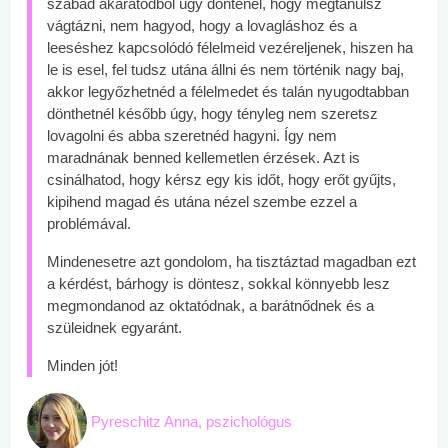
szabad akaratodból úgy döntenél, hogy megtanulsz
vágtázni, nem hagyod, hogy a lovagláshoz és a
leeséshez kapcsolódó félelmeid vezéreljenek, hiszen ha
le is esel, fel tudsz utána állni és nem történik nagy baj,
akkor legyőzhetnéd a félelmedet és talán nyugodtabban
dönthetnél később úgy, hogy tényleg nem szeretsz
lovagolni és abba szeretnéd hagyni. Így nem
maradnának benned kellemetlen érzések. Azt is
csinálhatod, hogy kérsz egy kis időt, hogy erőt gyűjts,
kipihend magad és utána nézel szembe ezzel a
problémával.
Mindenesetre azt gondolom, ha tisztáztad magadban ezt
a kérdést, bárhogy is döntesz, sokkal könnyebb lesz
megmondanod az oktatódnak, a barátnődnek és a
szüleidnek egyaránt.
Minden jót!
Pyreschitz Anna, pszichológus