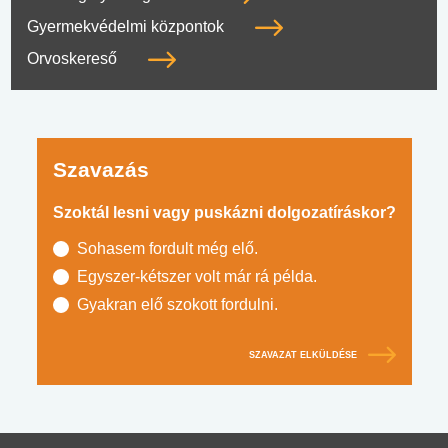
Gyermekvédelmi központok
Orvoskereső
Szavazás
Szoktál lesni vagy puskázni dolgozatíráskor?
Sohasem fordult még elő.
Egyszer-kétszer volt már rá példa.
Gyakran elő szokott fordulni.
SZAVAZAT ELKÜLDÉSE