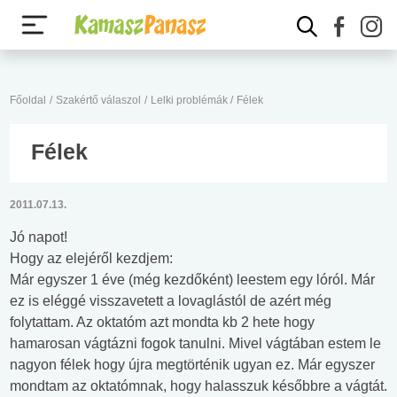
Főoldal
/
Szakértő válaszol
/
Lelki problémák
/
Félek
Félek
2011.07.13.
Jó napot!
Hogy az elejéről kezdjem:
Már egyszer 1 éve (még kezdőként) leestem egy lóról. Már
ez is eléggé visszavetett a lovaglástól de azért még
folytattam. Az oktatóm azt mondta kb 2 hete hogy
hamarosan vágtázni fogok tanulni. Mivel vágtában estem le
nagyon félek hogy újra megtörténik ugyan ez. Már egyszer
mondtam az oktatómnak, hogy halasszuk későbbre a vágtát.