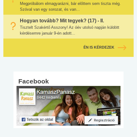
Megpróbálom elmagyarázni, bár előttem sem tiszta még.
Szóval van egy sorozat, és van...
Hogyan tovább? Mit tegyek? (17) - II.
Tisztelt Szakértő Asszony! Az óév utolsó napján küldött
kérdésemre január 9-én adott...
ÉN IS KÉRDEZEK
Facebook