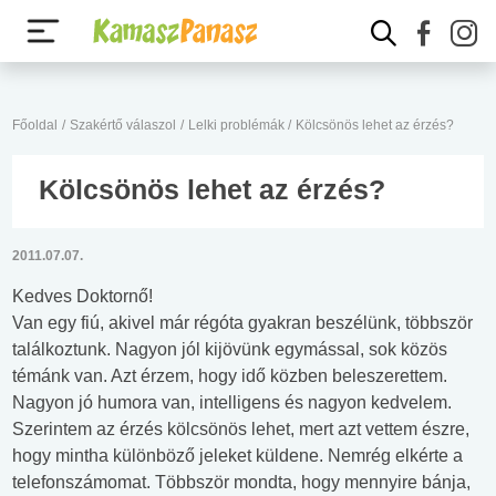
Főoldal
/
Szakértő válaszol
/
Lelki problémák
/
Kölcsönös lehet az érzés?
Kölcsönös lehet az érzés?
2011.07.07.
Kedves Doktornő!
Van egy fiú, akivel már régóta gyakran beszélünk, többször
találkoztunk. Nagyon jól kijövünk egymással, sok közös
témánk van. Azt érzem, hogy idő közben beleszerettem.
Nagyon jó humora van, intelligens és nagyon kedvelem.
Szerintem az érzés kölcsönös lehet, mert azt vettem észre,
hogy mintha különböző jeleket küldene. Nemrég elkérte a
telefonszámomat. Többször mondta, hogy mennyire bánja,