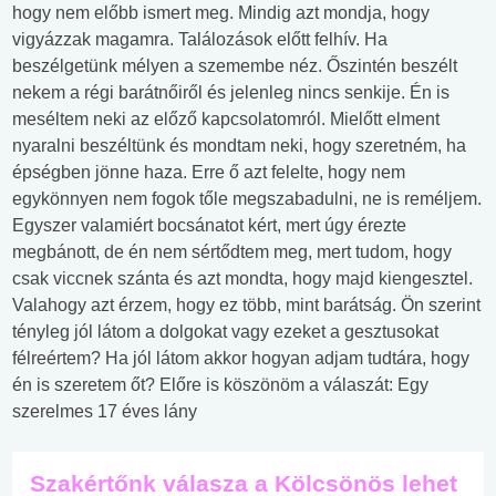
hogy nem előbb ismert meg. Mindig azt mondja, hogy
vigyázzak magamra. Találozások előtt felhív. Ha
beszélgetünk mélyen a szemembe néz. Őszintén beszélt
nekem a régi barátnőiről és jelenleg nincs senkije. Én is
meséltem neki az előző kapcsolatomról. Mielőtt elment
nyaralni beszéltünk és mondtam neki, hogy szeretném, ha
épségben jönne haza. Erre ő azt felelte, hogy nem
egykönnyen nem fogok tőle megszabadulni, ne is reméljem.
Egyszer valamiért bocsánatot kért, mert úgy érezte
megbánott, de én nem sértődtem meg, mert tudom, hogy
csak viccnek szánta és azt mondta, hogy majd kiengesztel.
Valahogy azt érzem, hogy ez több, mint barátság. Ön szerint
tényleg jól látom a dolgokat vagy ezeket a gesztusokat
félreértem? Ha jól látom akkor hogyan adjam tudtára, hogy
én is szeretem őt? Előre is köszönöm a válaszát: Egy
szerelmes 17 éves lány
Szakértőnk válasza a Kölcsönös lehet