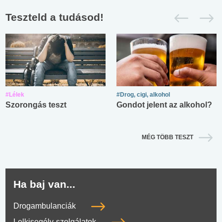
Teszteld a tudásod!
#Lélek
#Drog, cigi, alkohol
Szorongás teszt
Gondot jelent az alkohol?
MÉG TÖBB TESZT
Ha baj van...
Drogambulanciák
Lelkisegély-szolgálatok